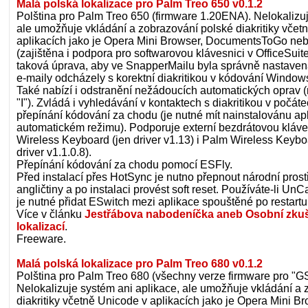
Malá polská lokalizace pro Palm Treo 650 v0.1.2
Polština pro Palm Treo 650 (firmware 1.20ENA). Nelokalizuj
ale umožňuje vkládání a zobrazování polské diakritiky včet
aplikacích jako je Opera Mini Browser, DocumentsToGo neb
(zajištěna i podpora pro softwarovou klávesnici v OfficeSuit
taková úprava, aby ve SnapperMailu byla správně nastavena
e-maily odcházely s korektní diakritikou v kódování Windo
Také nabízí i odstranění nežádoucích automatických oprav (
"I"). Zvládá i vyhledávání v kontaktech s diakritikou v počát
přepínání kódování za chodu (je nutné mít nainstalovánu a
automatickém režimu). Podporuje externí bezdrátovou kláve
Wireless Keyboard (jen driver v1.13) i Palm Wireless Keyboa
driver v1.1.0.8).
Přepínání kódování za chodu pomocí ESFly.
Před instalací přes HotSync je nutno přepnout národní prost
angličtiny a po instalaci provést soft reset. Používáte-li U
je nutné přidat ESwitch mezi aplikace spouštěné po restartu
Více v článku
Jestřábova nabodeníčka aneb Osobní zku
lokalizací
.
Freeware.
Malá polská lokalizace pro Palm Treo 680 v0.1.2
Polština pro Palm Treo 680 (všechny verze firmware pro "G
Nelokalizuje systém ani aplikace, ale umožňuje vkládání a 
diakritiky včetně Unicode v aplikacích jako je Opera Mini Br