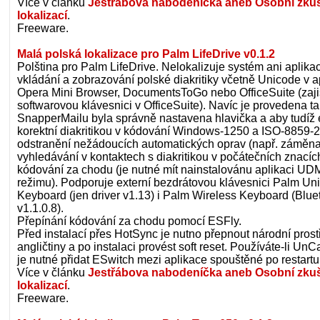
Více v článku
Jestřábova nabodeníčka aneb Osobní zku
lokalizací
.
Freeware.
Malá polská lokalizace pro Palm LifeDrive v0.1.2
Polština pro Palm LifeDrive. Nelokalizuje systém ani aplika
vkládání a zobrazování polské diakritiky včetně Unicode v ap
Opera Mini Browser, DocumentsToGo nebo OfficeSuite (zaji
softwarovou klávesnici v OfficeSuite). Navíc je provedena t
SnapperMailu byla správně nastavena hlavička a aby tudíž 
korektní diakritikou v kódování Windows-1250 a ISO-8859-2.
odstranění nežádoucích automatických oprav (např. záměna "i
vyhledávání v kontaktech s diakritikou v počátečních znacíc
kódování za chodu (je nutné mít nainstalovánu aplikaci U
režimu). Podporuje externí bezdrátovou klávesnici Palm Uni
Keyboard (jen driver v1.13) i Palm Wireless Keyboard (Bluet
v1.1.0.8).
Přepínání kódování za chodu pomocí ESFly.
Před instalací přes HotSync je nutno přepnout národní prost
angličtiny a po instalaci provést soft reset. Používáte-li U
je nutné přidat ESwitch mezi aplikace spouštěné po restartu
Více v článku
Jestřábova nabodeníčka aneb Osobní zku
lokalizací
.
Freeware.