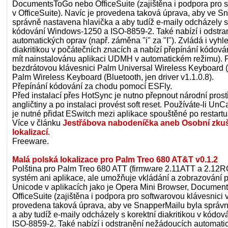
DocumentsToGo nebo OfficeSuite (zajištěna i podpora pro s
v OfficeSuite). Navíc je provedena taková úprava, aby ve S
správně nastavena hlavička a aby tudíž e-maily odcházely s k
kódování Windows-1250 a ISO-8859-2. Také nabízí i odstr
automatických oprav (např. záměna "i" za "I"). Zvládá i vyhl
diakritikou v počátečních znacích a nabízí přepínání kódová
mít nainstalovánu aplikaci UDMH v automatickém režimu). P
bezdrátovou klávesnici Palm Universal Wireless Keyboard (je
Palm Wireless Keyboard (Bluetooth, jen driver v1.1.0.8).
Přepínání kódování za chodu pomocí ESFly.
Před instalací přes HotSync je nutno přepnout národní prost
angličtiny a po instalaci provést soft reset. Používáte-li U
je nutné přidat ESwitch mezi aplikace spouštěné po restartu
Více v článku
Jestřábova nabodeníčka aneb Osobní zku
lokalizací
.
Freeware.
Malá polská lokalizace pro Palm Treo 680 AT&T v0.1.2
Polština pro Palm Treo 680 ATT (firmware 2.11ATT a 2.12R
systém ani aplikace, ale umožňuje vkládání a zobrazování po
Unicode v aplikacích jako je Opera Mini Browser, Docume
OfficeSuite (zajištěna i podpora pro softwarovou klávesnici v
provedena taková úprava, aby ve SnapperMailu byla správn
a aby tudíž e-maily odcházely s korektní diakritikou v kód
ISO-8859-2. Také nabízí i odstranění nežádoucích automatic