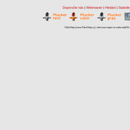
Doporučte nás
|
Webmaster
|
Hledání
|
Statistik
PalmHelp (www.PalmHelp.cz), informace nejen ze světa webOS a 