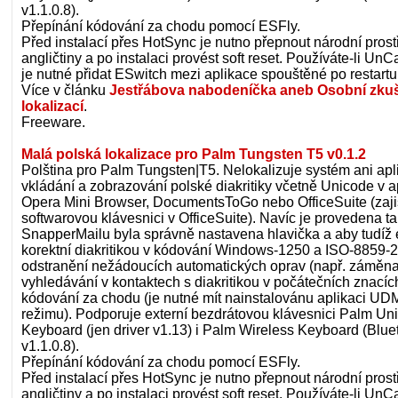
v1.1.0.8).
Přepínání kódování za chodu pomocí ESFly.
Před instalací přes HotSync je nutno přepnout národní prost
angličtiny a po instalaci provést soft reset. Používáte-li U
je nutné přidat ESwitch mezi aplikace spouštěné po restartu
Více v článku
Jestřábova nabodeníčka aneb Osobní zku
lokalizací
.
Freeware.
Malá polská lokalizace pro Palm Tungsten T5 v0.1.2
Polština pro Palm Tungsten|T5. Nelokalizuje systém ani ap
vkládání a zobrazování polské diakritiky včetně Unicode v ap
Opera Mini Browser, DocumentsToGo nebo OfficeSuite (zaji
softwarovou klávesnici v OfficeSuite). Navíc je provedena t
SnapperMailu byla správně nastavena hlavička a aby tudíž 
korektní diakritikou v kódování Windows-1250 a ISO-8859-2.
odstranění nežádoucích automatických oprav (např. záměna "i
vyhledávání v kontaktech s diakritikou v počátečních znacíc
kódování za chodu (je nutné mít nainstalovánu aplikaci U
režimu). Podporuje externí bezdrátovou klávesnici Palm Uni
Keyboard (jen driver v1.13) i Palm Wireless Keyboard (Bluet
v1.1.0.8).
Přepínání kódování za chodu pomocí ESFly.
Před instalací přes HotSync je nutno přepnout národní prost
angličtiny a po instalaci provést soft reset. Používáte-li U