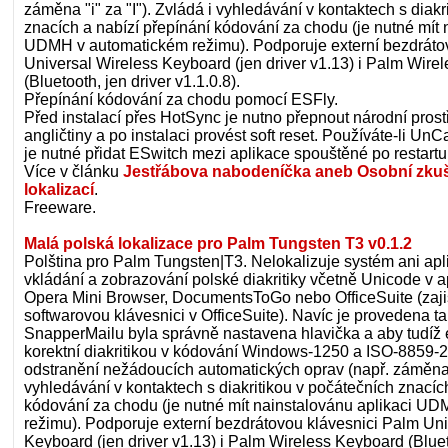
záměna "i" za "I"). Zvládá i vyhledávání v kontaktech s diakr
znacích a nabízí přepínání kódování za chodu (je nutné mít 
UDMH v automatickém režimu). Podporuje externí bezdráto
Universal Wireless Keyboard (jen driver v1.13) i Palm Wire
(Bluetooth, jen driver v1.1.0.8).
Přepínání kódování za chodu pomocí ESFly.
Před instalací přes HotSync je nutno přepnout národní prost
angličtiny a po instalaci provést soft reset. Používáte-li U
je nutné přidat ESwitch mezi aplikace spouštěné po restartu
Více v článku
Jestřábova nabodeníčka aneb Osobní zku
lokalizací
.
Freeware.
Malá polská lokalizace pro Palm Tungsten T3 v0.1.2
Polština pro Palm Tungsten|T3. Nelokalizuje systém ani ap
vkládání a zobrazování polské diakritiky včetně Unicode v ap
Opera Mini Browser, DocumentsToGo nebo OfficeSuite (zaji
softwarovou klávesnici v OfficeSuite). Navíc je provedena t
SnapperMailu byla správně nastavena hlavička a aby tudíž 
korektní diakritikou v kódování Windows-1250 a ISO-8859-2.
odstranění nežádoucích automatických oprav (např. záměna "i
vyhledávání v kontaktech s diakritikou v počátečních znacíc
kódování za chodu (je nutné mít nainstalovánu aplikaci U
režimu). Podporuje externí bezdrátovou klávesnici Palm Uni
Keyboard (jen driver v1.13) i Palm Wireless Keyboard (Bluet