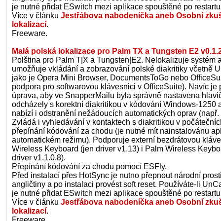
je nutné přidat ESwitch mezi aplikace spouštěné po restartu
Více v článku
Jestřábova nabodeníčka aneb Osobní zku
lokalizací
.
Freeware.
Malá polská lokalizace pro Palm TX a Tungsten E2 v0.1.
Polština pro Palm T|X a Tungsten|E2. Nelokalizuje systém a
umožňuje vkládání a zobrazování polské diakritiky včetně U
jako je Opera Mini Browser, DocumentsToGo nebo OfficeSuit
podpora pro softwarovou klávesnici v OfficeSuite). Navíc j
úprava, aby ve SnapperMailu byla správně nastavena hlavič
odcházely s korektní diakritikou v kódování Windows-1250 
nabízí i odstranění nežádoucích automatických oprav (např. z
Zvládá i vyhledávání v kontaktech s diakritikou v počátečníc
přepínání kódování za chodu (je nutné mít nainstalovánu a
automatickém režimu). Podporuje externí bezdrátovou kláve
Wireless Keyboard (jen driver v1.13) i Palm Wireless Keyboa
driver v1.1.0.8).
Přepínání kódování za chodu pomocí ESFly.
Před instalací přes HotSync je nutno přepnout národní prost
angličtiny a po instalaci provést soft reset. Používáte-li U
je nutné přidat ESwitch mezi aplikace spouštěné po restartu
Více v článku
Jestřábova nabodeníčka aneb Osobní zku
lokalizací
.
Freeware.