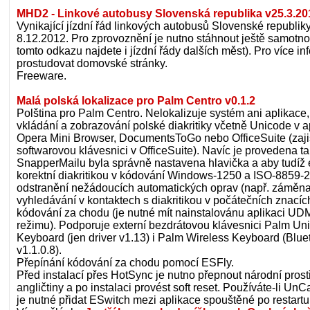
MHD2 - Linkové autobusy Slovenská republika v25.3.20
Vynikající jízdní řád linkových autobusů Slovenské republiky.
8.12.2012. Pro zprovoznění je nutno stáhnout ještě samotno
tomto odkazu najdete i jízdní řády dalších měst). Pro více 
prostudovat domovské stránky.
Freeware.
Malá polská lokalizace pro Palm Centro v0.1.2
Polština pro Palm Centro. Nelokalizuje systém ani aplikace
vkládání a zobrazování polské diakritiky včetně Unicode v ap
Opera Mini Browser, DocumentsToGo nebo OfficeSuite (zaji
softwarovou klávesnici v OfficeSuite). Navíc je provedena t
SnapperMailu byla správně nastavena hlavička a aby tudíž 
korektní diakritikou v kódování Windows-1250 a ISO-8859-2.
odstranění nežádoucích automatických oprav (např. záměna "i
vyhledávání v kontaktech s diakritikou v počátečních znacíc
kódování za chodu (je nutné mít nainstalovánu aplikaci U
režimu). Podporuje externí bezdrátovou klávesnici Palm Uni
Keyboard (jen driver v1.13) i Palm Wireless Keyboard (Bluet
v1.1.0.8).
Přepínání kódování za chodu pomocí ESFly.
Před instalací přes HotSync je nutno přepnout národní prost
angličtiny a po instalaci provést soft reset. Používáte-li U
je nutné přidat ESwitch mezi aplikace spouštěné po restartu