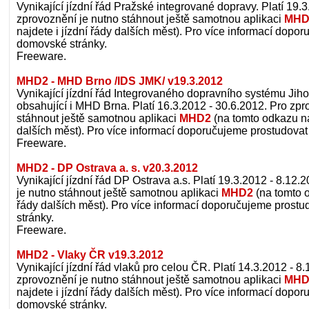
Vynikající jízdní řád Pražské integrované dopravy. Platí 19.
zprovoznění je nutno stáhnout ještě samotnou aplikaci
MHD
najdete i jízdní řády dalších měst). Pro více informací dopo
domovské stránky.
Freeware.
MHD2 - MHD Brno /IDS JMK/ v19.3.2012
Vynikající jízdní řád Integrovaného dopravního systému Ji
obsahující i MHD Brna. Platí 16.3.2012 - 30.6.2012. Pro zpr
stáhnout ještě samotnou aplikaci
MHD2
(na tomto odkazu naj
dalších měst). Pro více informací doporučujeme prostudova
Freeware.
MHD2 - DP Ostrava a. s. v20.3.2012
Vynikající jízdní řád DP Ostrava a.s. Platí 19.3.2012 - 8.12
je nutno stáhnout ještě samotnou aplikaci
MHD2
(na tomto o
řády dalších měst). Pro více informací doporučujeme prost
stránky.
Freeware.
MHD2 - Vlaky ČR v19.3.2012
Vynikající jízdní řád vlaků pro celou ČR. Platí 14.3.2012 - 8
zprovoznění je nutno stáhnout ještě samotnou aplikaci
MHD
najdete i jízdní řády dalších měst). Pro více informací dopo
domovské stránky.