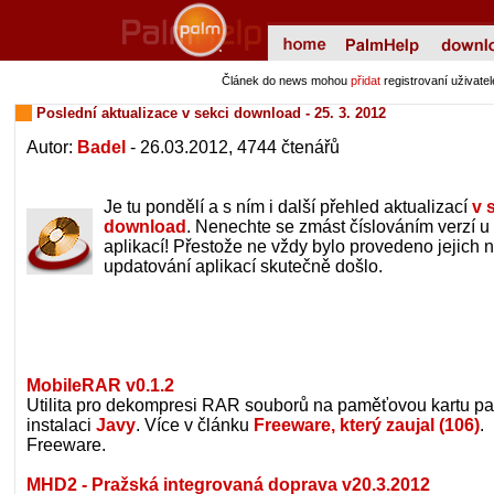
Článek do news mohou
přidat
registrovaní uživat
Poslední aktualizace v sekci download - 25. 3. 2012
Autor:
Badel
- 26.03.2012, 4744 čtenářů
Je tu pondělí a s ním i další přehled aktualizací
v 
download
. Nenechte se zmást číslováním verzí u
aplikací! Přestože ne vždy bylo provedeno jejich n
updatování aplikací skutečně došlo.
MobileRAR v0.1.2
Utilita pro dekompresi RAR souborů na paměťovou kartu p
instalaci
Javy
. Více v článku
Freeware, který zaujal (106)
.
Freeware.
MHD2 - Pražská integrovaná doprava v20.3.2012