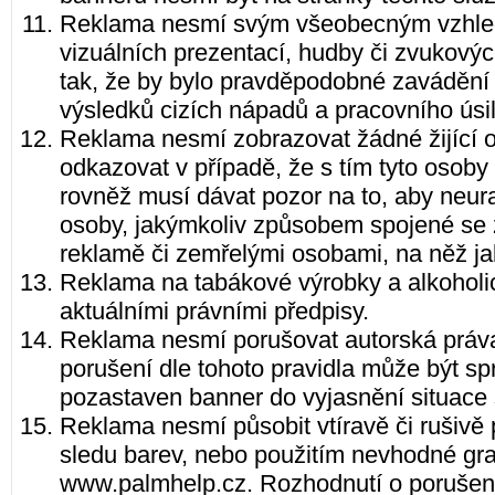
Reklama nesmí svým všeobecným vzhled
vizuálních prezentací, hudby či zvukový
tak, že by bylo pravděpodobné zavádění či
výsledků cizích nápadů a pracovního úsil
Reklama nesmí zobrazovat žádné žijící os
odkazovat v případě, že s tím tyto osoby
rovněž musí dávat pozor na to, aby neura
osoby, jakýmkoliv způsobem spojené se
reklamě či zemřelými osobami, na něž ja
Reklama na tabákové výrobky a alkoholi
aktuálními právními předpisy.
Reklama nesmí porušovat autorská práva 
porušení dle tohoto pravidla může být 
pozastaven banner do vyjasnění situace 
Reklama nesmí působit vtíravě či rušivě
sledu barev, nebo použitím nevhodné gra
www.palmhelp.cz. Rozhodnutí o porušení t