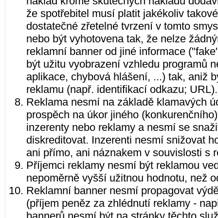
náklad kromě skutečných nákladů dodávk
že spotřebitel musí platit jakékoliv tako
dostatečné zřetelné tvrzení v tomto smy
nebo být vyhotovena tak, že nelze žádný
reklamní banner od jiné informace ("fak
být užitu vyobrazení vzhledu programů ne
aplikace, chybová hlášení, ...) tak, aniž
reklamu (např. identifikací odkazu; URL).
Reklama nesmí na základě klamavých úd
prospěch na úkor jiného (konkurenčního).
inzerenty nebo reklamy a nesmí se snažit
diskreditovat. Inzerenti nesmí snižovat h
ani přímo, ani náznakem v souvislosti s
Příjemci reklamy nesmí být reklamou ved
nepoměrně vyšší užitnou hodnotu, než od
Reklamní banner nesmí propagovat výděle
(příjem peněz za zhlédnutí reklamy - např
bannerů nesmí být na stránky těchto služ