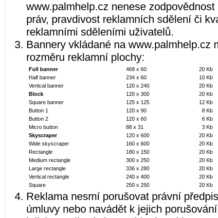
www.palmhelp.cz nenese zodpovědnost z
práv, pravdivost reklamních sdělení či kv
reklamními sděleními uživatelů.
Bannery vkládané na www.palmhelp.cz m
rozměru reklamní plochy:
Full banner
468 x 60
20 Kb
Half banner
234 x 60
10 Kb
Vertical banner
120 x 240
20 Kb
Block
120 x 300
20 Kb
Square banner
125 x 125
12 Kb
Button 1
120 x 90
8 Kb
Button 2
120 x 60
6 Kb
Micro button
88 x 31
3 Kb
Skyscraper
120 x 600
20 Kb
Wide skyscraper
160 x 600
20 Kb
Rectangle
180 x 150
20 Kb
Medium rectangle
300 x 250
20 Kb
Large rectangle
336 x 280
20 Kb
Vertical rectangle
240 x 400
20 Kb
Square
250 x 250
20 Kb
Reklama nesmí porušovat právní předpis
úmluvy nebo navádět k jejich porušování,