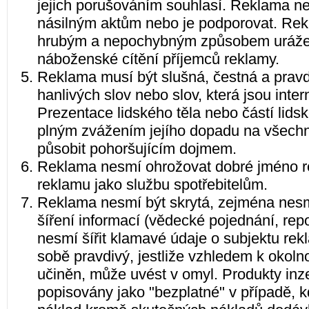
jejich porušováním souhlasí. Reklama ne
násilným aktům nebo je podporovat. Rek
hrubým a nepochybným způsobem urážel
náboženské cítění příjemců reklamy.
Reklama musí být slušná, čestná a pravd
hanlivých slov nebo slov, která jsou int
Prezentace lidského těla nebo částí lids
plným zvážením jejího dopadu na všechn
působit pohoršujícím dojmem.
Reklama nesmí ohrožovat dobré jméno re
reklamu jako službu spotřebitelům.
Reklama nesmí být skrytá, zejména nesmí
šíření informací (vědecké pojednání, rep
nesmí šířit klamavé údaje o subjektu re
sobě pravdivý, jestliže vzhledem k okoln
učiněn, může uvést v omyl. Produkty in
popisovány jako "bezplatné" v případě, kdy