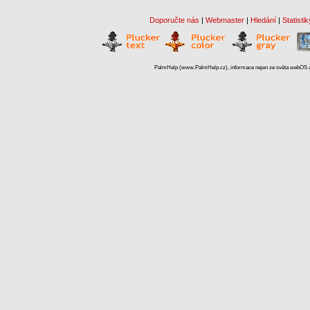
Doporučte nás
|
Webmaster
|
Hledání
|
Statistik
PalmHelp (www.PalmHelp.cz), informace nejen ze světa webOS a 