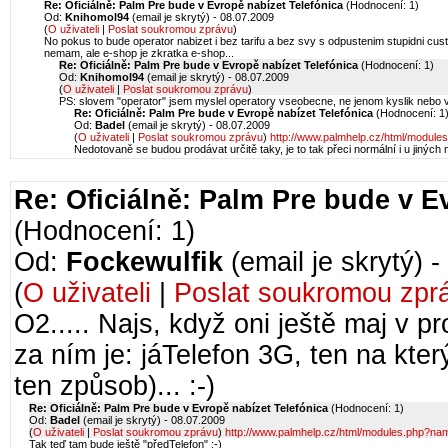
Re: Oficiálně: Palm Pre bude v Evropě nabízet Telefónica
(Hodnocení: 1)
Od:
Knihomol94
(email je skrytý) - 08.07.2009
(
O uživateli
|
Poslat soukromou zprávu
)
No pokus to bude operator nabizet i bez tarifu a bez svy s odpustenim stupidni cu
nemam, ale e-shop je zkratka e-shop...
Re: Oficiálně: Palm Pre bude v Evropě nabízet Telefónica
(Hodnocení: 1)
Od:
Knihomol94
(email je skrytý) - 08.07.2009
(
O uživateli
|
Poslat soukromou zprávu
)
PS: slovem "operator" jsem myslel operatory vseobecne, ne jenom kyslik nebo v
Re: Oficiálně: Palm Pre bude v Evropě nabízet Telefónica
(Hodnocení: 1
Od:
Badel
(email je skrytý) - 08.07.2009
(
O uživateli
|
Poslat soukromou zprávu
)
http://www.palmhelp.cz/html/modu
Nedotovaně se budou prodávat určitě taky, je to tak přeci normální i u jiných 
Re: Oficiálně: Palm Pre bude v E
(Hodnocení: 1)
Od:
Fockewulfik
(email je skrytý) 
(
O uživateli
|
Poslat soukromou zpr
O2..... Najs, když oni ještě maj v 
za ním je: jáTelefon 3G, ten na kter
ten způsob)... :-)
Re: Oficiálně: Palm Pre bude v Evropě nabízet Telefónica
(Hodnocení: 1)
Od:
Badel
(email je skrytý) - 08.07.2009
(
O uživateli
|
Poslat soukromou zprávu
)
http://www.palmhelp.cz/html/modules.php?
Tak teď tam bude ještě "předTelefon" :-)