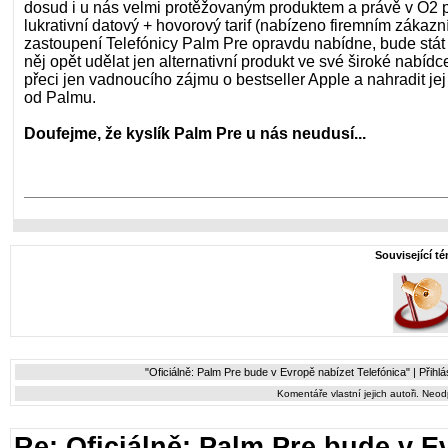
dosud i u nás velmi protěžovaným produktem a právě v O2 pr
lukrativní datový + hovorový tarif (nabízeno firemním zákaz
zastoupení Telefónicy Palm Pre opravdu nabídne, bude stát p
něj opět udělat jen alternativní produkt ve své široké nabídce 
přeci jen vadnoucího zájmu o bestseller Apple a nahradit je
od Palmu.
Doufejme, že kyslík Palm Pre u nás neudusí...
Související t
"Oficiálně: Palm Pre bude v Evropě nabízet Telefónica" |
Přihlá
Komentáře vlastní jejich autoři. Neo
Re: Oficiálně: Palm Pre bude v E