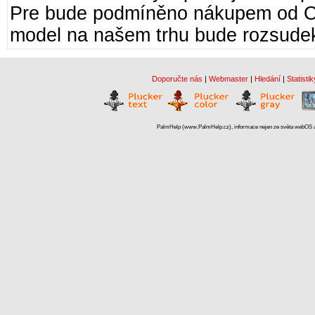
Pre bude podmíněno nákupem od O2, 
model na našem trhu bude rozsudek
Doporučte nás
|
Webmaster
|
Hledání
|
Statistik
PalmHelp (www.PalmHelp.cz), informace nejen ze světa webOS a 