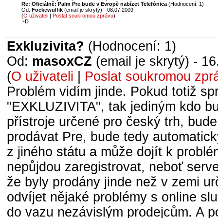
Re: Oficiálně: Palm Pre bude v Evropě nabízet Telefónica
(Hodnocení: 1)
Od:
Fockewulfik
(email je skrytý) - 08.07.2009
(
O uživateli
|
Poslat soukromou zprávu
)
:-D
Exkluzivita?
(Hodnocení: 1)
Od:
masoxCZ
(email je skrytý) - 1
(
O uživateli
|
Poslat soukromou zpr
Problém vidím jinde. Pokud totiž s
"EXKLUZIVITA", tak jediným kdo bu
přístroje určené pro český trh, bud
prodávat Pre, bude tedy automaticky
z jiného státu a může dojít k problé
nepůjdou zaregistrovat, neboť server
že byly prodány jinde než v zemi urč
odvíjet nějaké problémy s online slu
do vazu nezávislým prodejcům. A p