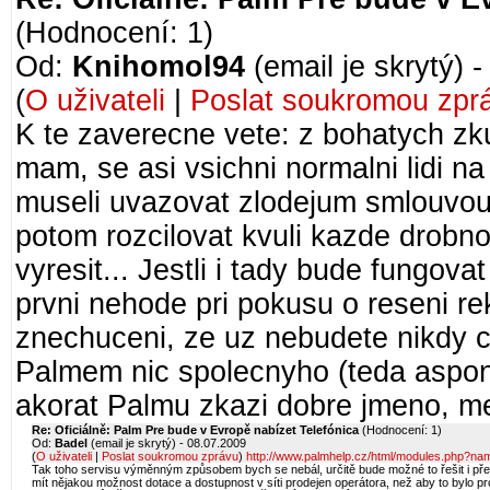
(Hodnocení: 1)
Od:
Knihomol94
(email je skrytý) 
(
O uživateli
|
Poslat soukromou zpr
K te zaverecne vete: z bohatych zku
mam, se asi vsichni normalni lidi n
museli uvazovat zlodejum smlouvou 
potom rozcilovat kvuli kazde drobnos
vyresit... Jestli i tady bude fungova
prvni nehode pri pokusu o reseni r
znechuceni, ze uz nebudete nikdy ch
Palmem nic spolecnyho (teda aspon 
akorat Palmu zkazi dobre jmeno, mel
Re: Oficiálně: Palm Pre bude v Evropě nabízet Telefónica
(Hodnocení: 1)
Od:
Badel
(email je skrytý) - 08.07.2009
(
O uživateli
|
Poslat soukromou zprávu
)
http://www.palmhelp.cz/html/modules.php?
Tak toho servisu výměnným způsobem bych se nebál, určitě bude možné to řešit i přes
mít nějakou možnost dotace a dostupnost v síti prodejen operátora, než aby to bylo 