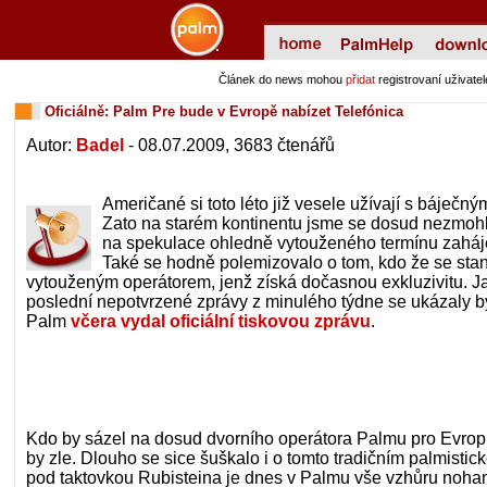
Článek do news mohou
přidat
registrovaní uživat
Oficiálně: Palm Pre bude v Evropě nabízet Telefónica
Autor:
Badel
- 08.07.2009, 3683 čtenářů
Američané si toto léto již vesele užívají s báječn
Zato na starém kontinentu jsme se dosud nezmohli
na spekulace ohledně vytouženého termínu zaháje
Také se hodně polemizovalo o tom, kdo že se sta
vytouženým operátorem, jenž získá dočasnou exkluzivitu. Ja
poslední nepotvrzené zprávy z minulého týdne se ukázaly b
Palm
včera vydal oficiální tiskovou zprávu
.
Kdo by sázel na dosud dvorního operátora Palmu pro Evropu
by zle. Dlouho se sice šuškalo i o tomto tradičním palmisti
pod taktovkou Rubisteina je dnes v Palmu vše vzhůru noha