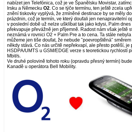
nabízet jen Telefónica, což je ve Španělsku Movistar, zatímco
Irsku a Německu
O2
. Co se týče termínu, ten ještě zcela up
znění tiskovky vyplývá, že zmíněné destinace by se měly do
prázdnin, což je termín, ve který doufali jen nenapravitelní 
v poslední době už nelze ušklíbat tak jako kdysi, Palm dnes 
překvapuje převážně jen příjemně. Radost nám však ještě st
neznámá v rovnici O2 + Palm Pre a to cena. Ta stále nebyla
můžeme jen tiše doufat, že nebude "poevropštěná" směrem v
někdy stává. Co nás určitě nepřekvapí, ale přesto potěší, je
HSDPA/UMTS u GSM/EDGE verze s teoretickou rychlostí př
Mbit/s.
Ve druhé polovině tohoto roku (opravdu přesný termín) bude
Kanadě u operátora Bell Mobility.