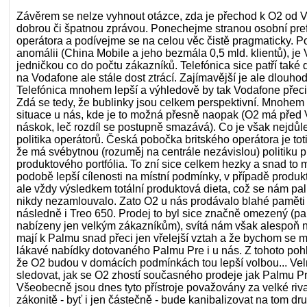
Závěrem se nelze vyhnout otázce, zda je přechod k O2 od 
dobrou či špatnou zprávou. Ponechejme stranou osobní pre
operátora a podívejme se na celou věc čistě pragmaticky. 
anomálii (China Mobile a jeho bezmála 0,5 mld. klientů), j
jedničkou co do počtu zákazníků. Telefónica sice patří také d
na Vodafone ale stále dost ztrácí. Zajímavější je ale dlouhod
Telefónica mnohem lepší a výhledově by tak Vodafone přeci
Zdá se tedy, že bublinky jsou celkem perspektivní. Mnohem p
situace u nás, kde je to možná přesně naopak (O2 má před
náskok, leč rozdíl se postupně smazává). Co je však nejdůleži
politika operátorů. Česká pobočka britského operátora je toti
že má svébytnou (rozuměj na centrále nezávislou) politiku 
produktového portfólia. To zní sice celkem hezky a snad to m
podobě lepší cílenosti na místní podmínky, v případě produ
ale vždy výsledkem totální produktová dieta, což se nám p
nikdy nezamlouvalo. Zato O2 u nás prodávalo blahé paměti 
následně i Treo 650. Prodej to byl sice značně omezený (pa
nabízeny jen velkým zákazníkům), svítá nám však alespoň na
mají k Palmu snad přeci jen vřelejší vztah a že bychom se m
lákavé nabídky dotovaného Palmu Pre i u nás. Z tohoto poh
že O2 budou v domácích podmínkách tou lepší volbou... Ve
sledovat, jak se O2 zhostí současného prodeje jak Palmu Pre
Všeobecně jsou dnes tyto přístroje považovány za velké riva
zákonitě - byť i jen částečně - bude kanibalizovat na tom d