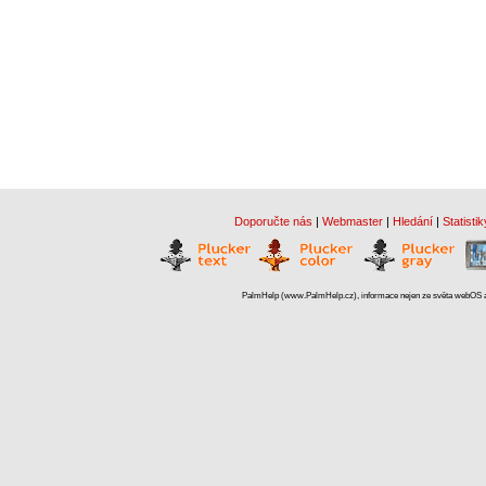
Doporučte nás
|
Webmaster
|
Hledání
|
Statistik
PalmHelp (www.PalmHelp.cz), informace nejen ze světa webOS a 