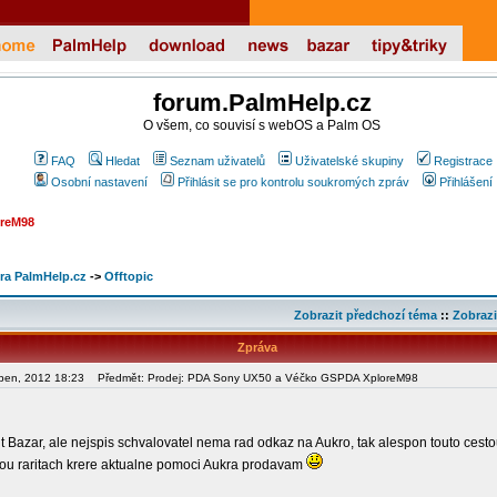
forum.PalmHelp.cz
O všem, co souvisí s webOS a Palm OS
FAQ
Hledat
Seznam uživatelů
Uživatelské skupiny
Registrace
Osobní nastavení
Přihlásit se pro kontrolu soukromých zpráv
Přihlášení
oreM98
ra PalmHelp.cz
->
Offtopic
Zobrazit předchozí téma
::
Zobrazi
Zpráva
srpen, 2012 18:23
Předmět: Prodej: PDA Sony UX50 a Véčko GSPDA XploreM98
t Bazar, ale nejspis schvalovatel nema rad odkaz na Aukro, tak alespon touto cestou
vou raritach krere aktualne pomoci Aukra prodavam