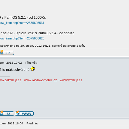
 s PalmOS 5.2.1 - od 1500Kc
/show_item.php?item=2575605531
nsePDA - Xplore M98 s PalmOS 5.4 - od 999Kc
/show_item.php?item=2575605623
 k3dAR dne po 20. srpen, 2012 16:21, celkově upraveno 2 krát.
srpen, 2012 10:02
Předmět:
už to máš schválené
_____
-
-
ww.palmhelp.cz
www.windowsmobile.cz
www.wmhelp.cz
srpen, 2012 16:04
Předmět: