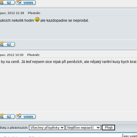
srpen, 2012 21:39
Předmět:
aukcich nekolik hodin
ale kazdopadne se neprodal.
srpen, 2012 10:30
Předmět:
 by na ceně. Já teď nejsem sice nijak při penězích, ale nějaký raritní kusy bych bral.
pěvky z předchozích:
Časy uvád