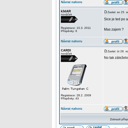
Návrat nahoru
k3dAR
Zaslal: so 25. 
nováček
Sice je ted po 
Registrace: 10.3. 2011
Mas zajem ?
Příspěvky: 6
Návrat nahoru
CARDI
Zaslal: út 28. 
nováček
No tak záleželo
Registrace: 28.2. 2009
Příspěvky: 43
Návrat nahoru
Zobrazit přís