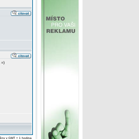
 =)
ěny v GMT + 1 hodina