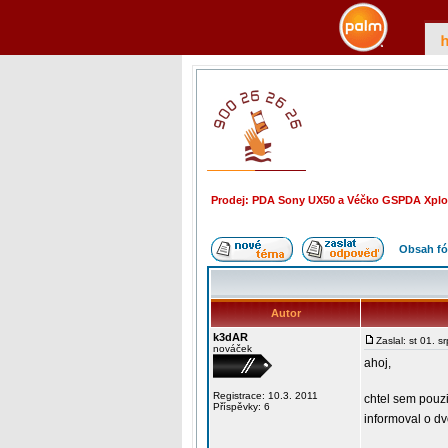
Prodej: PDA Sony UX50 a Véčko GSPDA Xpl
Obsah fó
Autor
k3dAR
Zaslal: st 01. 
nováček
ahoj,
Registrace: 10.3. 2011
chtel sem pouzi
Příspěvky: 6
informoval o d