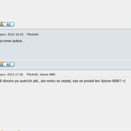
srpen, 2012 16:23
Předmět:
a nove aukce...
srpen, 2012 17:28
Předmět: Xplore M98
ě dlouho po aukcích atd., ale mohu se zeptat, zda se prodal ten Xplore M98? =)