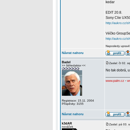
kedar
EDIT 20.8.
Sony Clie UX50
http://aukro.cz
Véčko GroupSe
http://aukro.cz
Naposledy upravil
Návrat nahoru
Badel
Zaslal: čt 02. 
>> šéfredaktor <<
No tak dobrá, 
____________
-
www.palm.cz
w
Registrace: 15.11. 2004
Příspěvky: 3155
Návrat nahoru
k3dAR
Zaslal: pá 03. 
nováček