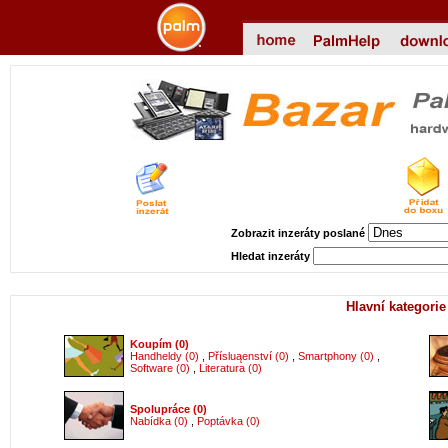
Zobrazit inzeráty poslané
Hledat inzeráty
Hlavní kategorie
Koupím (0)
Handheldy (0)
,
Přísluąenství (0)
,
Smartphony (0)
,
Software (0)
,
Literatura (0)
Spolupráce (0)
Nabídka (0)
,
Poptávka (0)