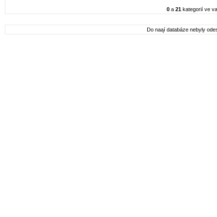
0
a
21
kategorií ve va
Do naąí databáze nebyly odes