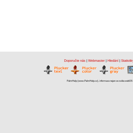
Doporučte nás
|
Webmaster
|
Hledání
|
Statistik
PalmHelp (www.PalmHelp.cz), informace nejen ze světa webOS a 