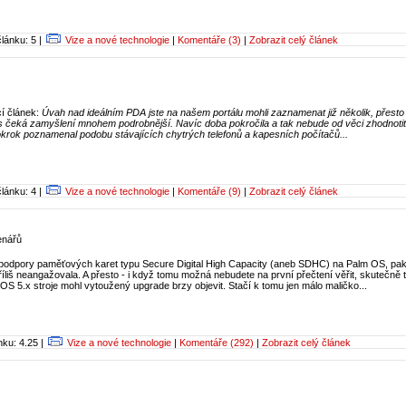
lánku: 5 |
Vize a nové technologie
|
Komentáře (3)
|
Zobrazit celý článek
cí článek:
Úvah nad ideálním PDA jste na našem portálu mohli zaznamenat již několik, přesto
 čeká zamyšlení mnohem podrobnější. Navíc doba pokročila a tak nebude od věci zhodnotit
krok poznamenal podobu stávajících chytrých telefonů a kapesních počítačů...
lánku: 4 |
Vize a nové technologie
|
Komentáře (9)
|
Zobrazit celý článek
enářů
podpory paměťových karet typu Secure Digital High Capacity (aneb SDHC) na Palm OS, pak
příliš neangažovala. A přesto - i když tomu možná nebudete na první přečtení věřit, skutečně 
S 5.x stroje mohl vytoužený upgrade brzy objevit. Stačí k tomu jen málo maličko...
ku: 4.25 |
Vize a nové technologie
|
Komentáře (292)
|
Zobrazit celý článek