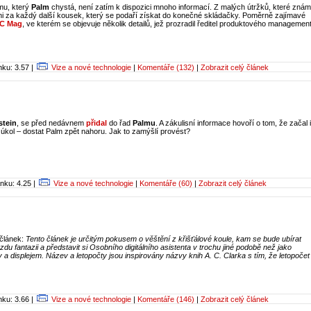
mu, který
Palm
chystá, není zatím k dispozici mnoho informací. Z malých útržků, které znám
ěčni za každý další kousek, který se podaří získat do konečné skládačky. Poměrně zajímavé
C Mag
, ve kterém se objevuje několik detailů, jež prozradil ředitel produktového managemen
ku: 3.57 |
Vize a nové technologie
|
Komentáře (132)
|
Zobrazit celý článek
stein
, se před nedávnem
přidal
do řad
Palmu
. A zákulisní informace hovoří o tom, že začal 
ý úkol – dostat Palm zpět nahoru. Jak to zamýšlí provést?
nku: 4.25 |
Vize a nové technologie
|
Komentáře (60)
|
Zobrazit celý článek
 článek:
Tento článek je určitým pokusem o věštění z křišťálové koule, kam se bude ubírat
du fantazii a představit si Osobního digitálního asistenta v trochu jiné podobě než jako
y a displejem. Název a letopočty jsou inspirovány názvy knih A. C. Clarka s tím, že letopočet
ku: 3.66 |
Vize a nové technologie
|
Komentáře (146)
|
Zobrazit celý článek