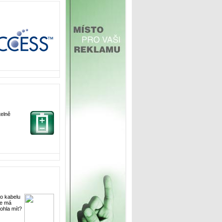
telně
o kabelu
le má
ohla mít?