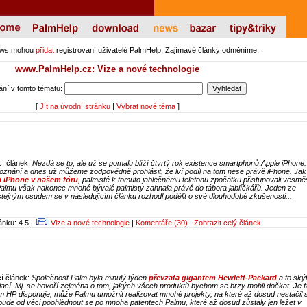
ews mohou
přidat
registrovaní uživatelé PalmHelp. Zajímavé články odměníme.
www.PalmHelp.cz: Vize a nové technologie
ní v tomto tématu:
[
Jít na úvodní stránku
|
Vybrat nové téma
]
cí článek:
Nezdá se to, ale už se pomalu blíží čtvrtý rok existence smartphonů Apple iPhone.
epoznání a dnes už můžeme zodpovědně prohlásit, že lví podíl na tom nese právě iPhone. Jak
a iPhone v našem fóru
, palmisté k tomuto jablečnému telefonu zpočátku přistupovali vesmě
lmu však nakonec mnohé bývalé palmisty zahnala právě do tábora jablíčkářů. Jeden ze
ejným osudem se v následujícím článku rozhodl podělit o své dlouhodobé zkušenosti...
nku: 4.5 |
Vize a nové technologie
|
Komentáře (30)
|
Zobrazit celý článek
cí článek:
Společnost Palm byla minulý týden
převzata gigantem Hewlett-Packard
a to ský
lací. Mj. se hovoří zejména o tom, jakých všech produktů bychom se brzy mohli dočkat. Je f
kým HP disponuje, může Palmu umožnit realizovat mnohé projekty, na které až dosud nestačil 
ebude od věci poohlédnout se po mnoha patentech Palmu, které až dosud zůstaly jen ležet v