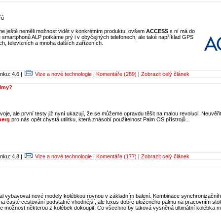
řů
e ještě neměli možnost vidět v konkrétním produktu, ovšem
ACCESS
s ní má do
 smartphonů ALP potkáme prý i v obyčejných telefonech, ale také například GPS
ch, televizních a mnoha dalších zařízeních.
nku: 4.6 |
Vize a nové technologie
|
Komentáře (289)
|
Zobrazit celý článek
almy?
voje, ale první testy již nyní ukazují, že se můžeme opravdu těšit na malou revoluci. Neuvěři
berg
pro nás opět chystá utilitku, která znásobí použitelnost Palm OS přístrojů...
nku: 4.8 |
Vize a nové technologie
|
Komentáře (177)
|
Zobrazit celý článek
stal vybavovat nové modely kolébkou rovnou v základním balení. Kombinace synchronizačníh
 na časté cestování podstatně vhodnější, ale luxus dobře uloženého palmu na pracovním sto
uje možnost některou z kolébek dokoupit. Co všechno by taková vysněná ultimátní kolébka m