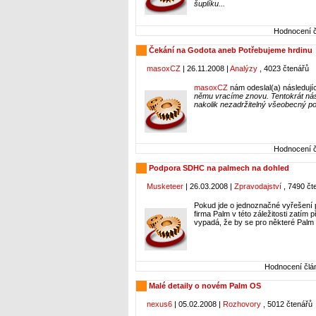
šuplíku...
Hodnocení č
Čekání na Godota aneb Potřebujeme hrdinu
masoxCZ
| 26.11.2008 |
Analýzy
, 4023 čtenářů
masoxCZ
nám odeslal(a) následují
němu vracíme znovu. Tentokrát nás
nakolik nezadržitelný všeobecný po
Hodnocení č
Podpora SDHC na palmech na dohled
Musketeer
| 26.03.2008 |
Zpravodajství
, 7490 čt
Pokud jde o jednoznačné vyřešení 
firma Palm v této záležitosti zatím 
vypadá, že by se pro některé Palm O
Hodnocení člán
Malé detaily o novém Palm OS
nexus6
| 05.02.2008 |
Rozhovory
, 5012 čtenářů