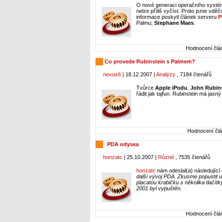
O nové generaci operačního systé
nelze příliš vyčíst. Proto jsme vd
informace poskytl článek serveru
P
Palmu;
Stephane Maes
.
Hodnocení člán
Co provede Rubinstein s Palmem?
nexus6
| 18.12.2007 |
Analýzy
, 7184 čtenářů
Tvůrce
Apple iPodu
,
John Rubin
řádit jak tajfun. Rubinstein má jasn
Hodnocení člá
PDA odysea
honzatc
| 25.10.2007 |
Různé
, 7535 čtenářů
honzatc
nám odeslal(a) následující
další vývoj PDA. Zkusme popustit uz
placatou krabičku s několika tlačítk
2001 byl vypuštěn.
Hodnocení člán