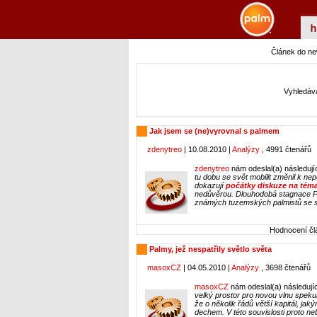
Článek do n
Vyhledává
Jak jsem se (ne)vyrovnal s palmem
zdenytreo
| 10.08.2010 |
Analýzy
, 4991 čtenářů
zdenytreo
nám odeslal(a) následují
tu dobu se svět mobilit změnil k n
dokazují
počátky diskuze na tém
nedůvěrou. Dlouhodobá stagnace Pa
známých tuzemských palmistů se st
Hodnocení člá
Palmy, jež nespatřily světlo světa
masoxCZ
| 04.05.2010 |
Analýzy
, 3698 čtenářů
masoxCZ
nám odeslal(a) následují
velký prostor pro novou vlnu speku
že o několik řádů větší kapitál, ja
dechem. V této souvislosti proto n