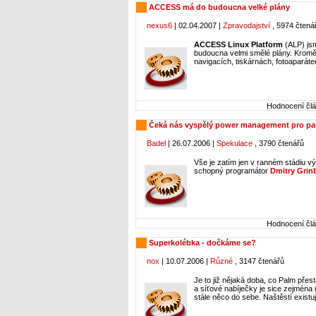
ACCESS má do budoucna velké plány
nexus6
| 02.04.2007 |
Zpravodajství
, 5974 čtená
ACCESS Linux Platform
(ALP) jsm
budoucna velmi smělé plány. Kromě
navigacích, tiskárnách, fotoaparáte
Hodnocení člá
Čeká nás vyspělý power management pro p
Badel
| 26.07.2006 |
Spekulace
, 3790 čtenářů
Vše je zatím jen v ranném stádiu vý
schopný programátor
Dmitry Grin
Hodnocení člá
Superkolébka - dočkáme se?
nox
| 10.07.2006 |
Různé
, 3147 čtenářů
Je to již nějaká doba, co Palm pře
a síťové nabíječky je sice zejména
stále něco do sebe. Naštěstí exist