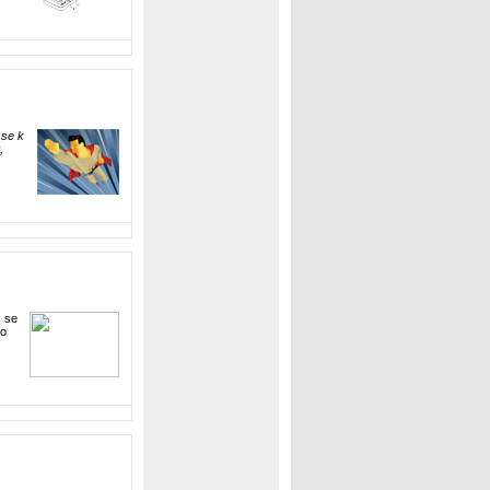
 se k
,
 se
to