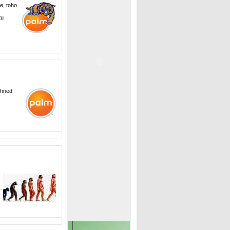
e, toho
tu
ihned