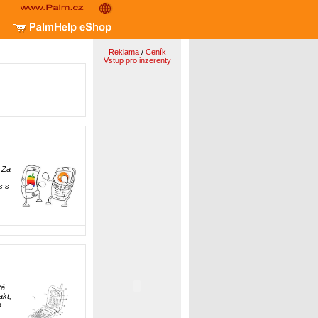
Reklama
/
Ceník
Vstup pro inzerenty
 Za
s s
tá
akt,
s