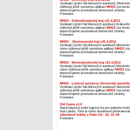
Vynikající jízdní řád linkových autobusů Jihočeské
stáhnout ještě samotnou aplikaci
MHD2
(na tomto 
doporučujeme prostudovat domovské stránky.
Freeware.
MHD2 - Královéhradecký kraj v21.4.2012
Vynikající jízdní řád linkových autobusů Královéh
stáhnout ještě samotnou aplikaci
MHD2
(na tomto 
doporučujeme prostudovat domovské stránky.
Freeware.
MHD2 - Jihomoravský kraj v21.4.2012
Vynikající jízdní řád linkových autobusů Moravsko
nutno stáhnout ještě samotnou aplikaci
MHD2
(na 
doporučujeme prostudovat domovské stránky.
Freeware.
MHD2 - Moravskoslezský kraj v21.4.2012
Vynikající jízdní řád linkových autobusů Moravsko
nutno stáhnout ještě samotnou aplikaci
MHD2
(na 
doporučujeme prostudovat domovské stránky.
Freeware.
MHD2 - Linkové autobusy Slovenská republika
Vynikající jízdní řád linkových autobusů Slovenské
stáhnout ještě samotnou aplikaci
MHD2
(na tomto 
doporučujeme prostudovat domovské stránky.
Freeware.
Old Game v1.0
Stará klasická stolní logická hra pro jednoho hráč
hrací ploše. Toho je nutno dosáhnout přeskaková
víkendové hrátky s Palm OS - 02. 10. 09
.
Freeware.