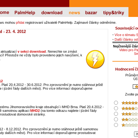
ews mohou
přidat
registrovaní uživatelé PalmHelp. Zajímavé články odměníme.
Související 
 - 23. 4. 2012
·
Více o tématu 
·
Další články od
Nejčtenější člá
Video pro P
d aktualizací
v sekci download
. Nenechte se zmást
Sm
ací! Přestože ne vždy bylo provedeno jejich navýšení, k
.
Hodnocení č
Průměrn
Úč
12
 Platí 20.4.2012 - 30.6.2012. Pro zprovoznění je nutno stáhnout ještě
 i jízdní řády dalších měst). Pro více informací doporučujeme
Zvolte p
ystému Jihomoravského kraje obsahující i MHD Brna. Platí 20.4.2012 -
tě samotnou aplikaci
MHD2
(na tomto odkazu najdete i jízdní řády
prostudovat domovské stránky.
2012 - 8.12.2012. Pro zprovoznění je nutno stáhnout ještě samotnou
řády dalších měst). Pro více informací doporučujeme prostudovat