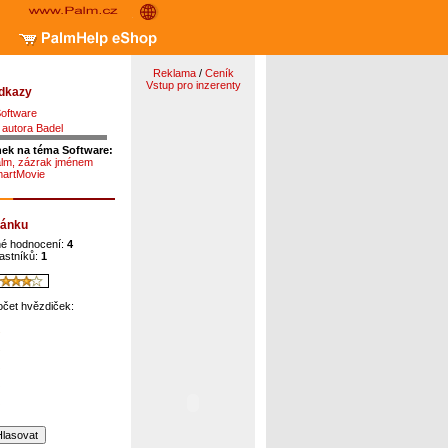
Reklama
/
Ceník
Vstup pro inzerenty
odkazy
Software
 autora Badel
nek na téma Software:
alm, zázrak jménem
artMovie
lánku
é hodnocení:
4
astníků:
1
očet hvězdiček: