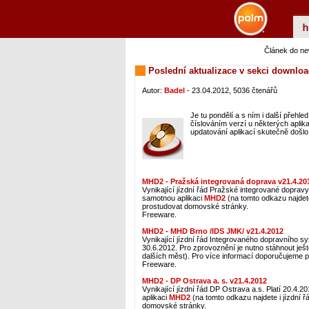
Článek do n
Poslední aktualizace v sekci download
Autor:
Badel
- 23.04.2012, 5036 čtenářů
Je tu pondělí a s ním i další přehle
číslováním verzí u některých aplik
updatování aplikací skutečně došlo
MHD2 - Pražská integrovaná doprava v21.4.20
Vynikající jízdní řád Pražské integrované dopravy.
samotnou aplikaci
MHD2
(na tomto odkazu najdete
prostudovat domovské stránky.
Freeware.
MHD2 - MHD Brno /IDS JMK/ v21.4.2012
Vynikající jízdní řád Integrovaného dopravního s
30.6.2012. Pro zprovoznění je nutno stáhnout ješ
dalších měst). Pro více informací doporučujeme 
Freeware.
MHD2 - DP Ostrava a. s. v21.4.2012
Vynikající jízdní řád DP Ostrava a.s. Platí 20.4.
aplikaci
MHD2
(na tomto odkazu najdete i jízdní 
domovské stránky.