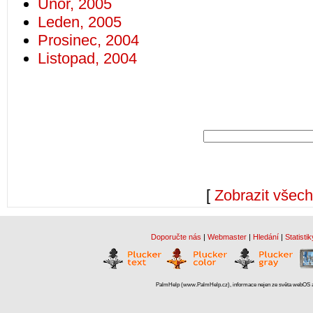
Únor, 2005
Leden, 2005
Prosinec, 2004
Listopad, 2004
[
Zobrazit všech
Doporučte nás
|
Webmaster
|
Hledání
|
Statistik
PalmHelp (www.PalmHelp.cz), informace nejen ze světa webOS a 