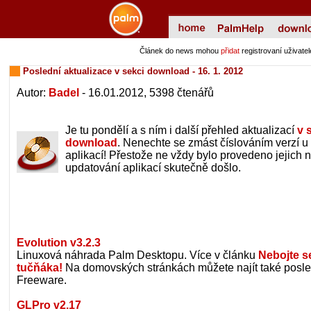
Článek do news mohou
přidat
registrovaní uživat
Poslední aktualizace v sekci download - 16. 1. 2012
Autor:
Badel
- 16.01.2012, 5398 čtenářů
Je tu pondělí a s ním i další přehled aktualizací
v 
download
. Nenechte se zmást číslováním verzí u
aplikací! Přestože ne vždy bylo provedeno jejich n
updatování aplikací skutečně došlo.
Evolution v3.2.3
Linuxová náhrada Palm Desktopu. Více v článku
Nebojte s
tučňáka!
Na domovských stránkách můžete najít také posled
Freeware.
GLPro v2.17