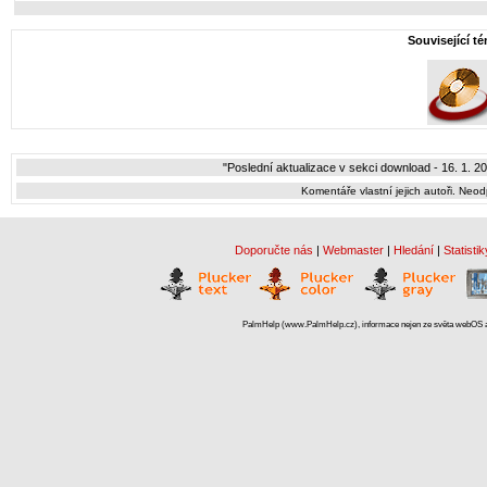
Související t
"Poslední aktualizace v sekci download - 16. 1. 2
Komentáře vlastní jejich autoři. Neo
Doporučte nás
|
Webmaster
|
Hledání
|
Statistik
PalmHelp (www.PalmHelp.cz), informace nejen ze světa webOS a 