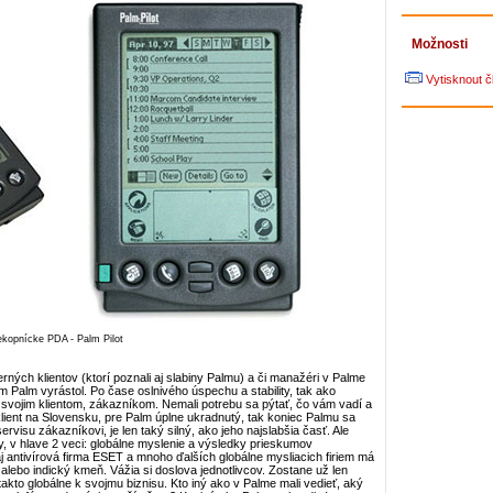
Možnosti
Vytisknout č
ekopnícke PDA - Palm Pilot
erných klientov (ktorí poznali aj slabiny Palmu) a či manažéri v Palme
 Palm vyrástol. Po čase oslnivého úspechu a stability, tak ako
so svojim klientom, zákazníkom. Nemali potrebu sa pýtať, čo vám vadí a
, klient na Slovensku, pre Palm úplne ukradnutý, tak koniec Palmu sa
rvisu zákazníkovi, je len taký silný, ako jeho najslabšia časť. Ale
my, v hlave 2 veci: globálne myslenie a výsledky prieskumov
aj antivírová firma ESET a mnoho ďalších globálne mysliacich firiem má
alebo indický kmeň. Vážia si doslova jednotlivcov. Zostane už len
akto globálne k svojmu biznisu. Kto iný ako v Palme mali vedieť, aký