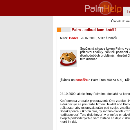
Článek do n
Palm - odkud kam kráčí?
Autor:
Badel
- 26.07.2010, 5912 čtenářů
Současná situace kolem Palmu vyv
příznivci značky. Někteří poslední vý
dlouhodobých problémů. I dnešní č
této diskuze...
(článek do
soutěže
o Palm Treo 750 za 500,- Kč!!
24.10.2000, akcie firmy Palm Inc. dosiahli na 
Keď som sa vracal z predstavenia Oko za oko, 14
a dokončuje sa prevzatie firmou Hewlett and Packar
stála zato, aby existovala stále pod svojou znač
Sheakspeara, Oko za oko, by možno osvietil vrcho
nadčasovosť. Toto dielo hovorí v princípe o najvyš
svojich podriadených a sám zisti čo sa deje v sku
ktoré im dal.