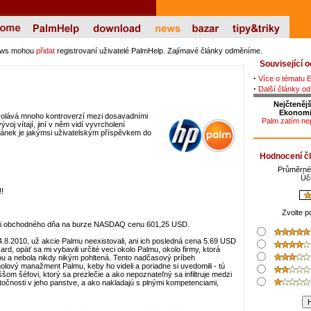
ews mohou
přidat
registrovaní uživatelé PalmHelp. Zajímavé články odměníme.
Související 
·
Více o tématu 
·
Další články od
Nejčtenějš
Ekonomi
olává mnoho kontroverzí mezi dosavadními
Palm zatím nep
voj vítají, jiní v něm vidí vyvrcholení
lánek je jakýmsi uživatelským příspěvkem do
Hodnocení č
Průměrné
Úč
!
Zvolte p
konci obchodného dňa na burze NASDAQ cenu 601,25 USD.
.8.2010, už akcie Palmu neexistovali, ani ich posledná cena 5.69 USD
d, opäť sa mi vybavili určité veci okolo Palmu, okolo firmy, ktorá
kou a nebola nikdy nikým pohltená. Tento nadčasový príbeh
lový manažment Palmu, keby ho videli a poriadne si uvedomili - tú
šom šéfovi, ktorý sa prezlečie a ako nepoznateľný sa infiltruje medzi
točnosti v jeho panstve, a ako nakladajú s plnými kompetenciami,