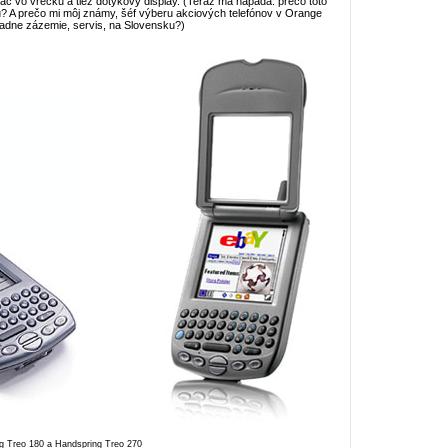
ač vo vrecku a tiež dotykový display. (Teraz ma napadá: prečo toto
u? A prečo mi môj známy, šéf výberu akciových telefónov v Orange
iadne zázemie, servis, na Slovensku?)
g Treo 180 a Handspring Treo 270