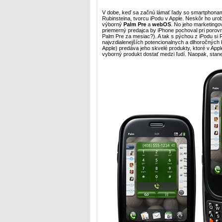
V dobe, keď sa začnú lámať ľady so smartphonami
Rubinsteina, tvorcu iPodu v Apple. Neskôr ho uro
výborný
Palm Pre
a
webOS
. No jeho marketingo
priemerný predajca by iPhone pochoval pri porovn
Palm Pre za mesiac?). A tak s pýchou z iPodu si 
najvzdialenejších potencionalnych a dlhoročných kl
Apple) predáva jeho skvelé produkty, ktoré v Appl
vyborný produkt dostať medzi ľudí. Naopak, stane