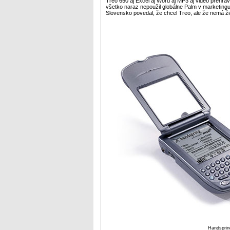
Treo 650 aj Excel aj Word aj MP3 aj video prehráv
všetko naraz nepoužil globálne Palm v marketing
Slovensko povedal, že chcel Treo, ale že nemá ž
Handsprin