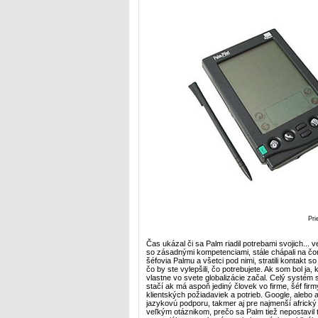
Pri
Čas ukázal či sa Palm riadil potrebami svojich... v
so zásadnými kompetenciami, stále chápali na čom
šéfovia Palmu a všetci pod nimi, stratili kontakt 
čo by ste vylepšili, čo potrebujete. Ak som bol ja
vlastne vo svete globalizácie začal. Celý systém se
stačí ak má aspoň jediný človek vo firme, šéf fir
klientských požiadaviek a potrieb. Google, alebo 
jazykovú podporu, takmer aj pre najmenší africký 
veľkým otáznikom, prečo sa Palm tiež nepostavil t