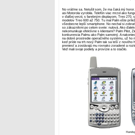
No vráťme sa. Netušil som, že ma čaká iný horor
asi Motorola vyrobila. Telefón viac mrzol ako fung
v ďalšej verzii, s farebným displayom, Treo 270, sa
modelov Treo 600 až 750. Tu mal Palm ešte príležit
všeobecne lepší smartphone. No nechal si zobrať 
so zákazníkmi po celom svete: nulová. Ako ďaleko
nekomunikuje efektívne s klientami? Palm Pilot, Zi
konkurencia Palmu ako Palm samotný. A nakoniec r
na dobré prostredie operačného systému, už ho ne
keď príde na trh nový Palm tak sa teší z nového 
preniesť a zostávajú mu rovnako zoradené a roztr
Veď mali svoje podiely a provízie a to stačilo.
Handsp