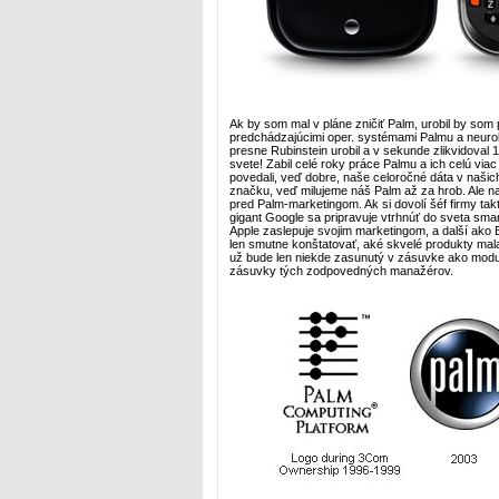
Ak by som mal v pláne zničiť Palm, urobil by som 
predchádzajúcimi oper. systémami Palmu a neuro
presne Rubinstein urobil a v sekunde zlikvidoval
svete! Zabil celé roky práce Palmu a ich celú viac 
povedali, veď dobre, naše celoročné dáta v našich
značku, veď milujeme náš Palm až za hrob. Ale na
pred Palm-marketingom. Ak si dovolí šéf firmy ta
gigant Google sa pripravuje vtrhnúť do sveta sm
Apple zaslepuje svojim marketingom, a další ako B
len smutne konštatovať, aké skvelé produkty mala 
už bude len niekde zasunutý v zásuvke ako modul
zásuvky tých zodpovedných manažérov.