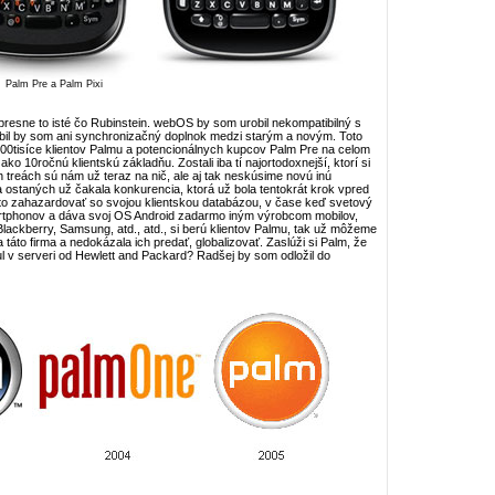
Palm Pre a Palm Pixi
presne to isté čo Rubinstein. webOS by som urobil nekompatibilný s
bil by som ani synchronizačný doplnok medzi starým a novým. Toto
 100tisíce klientov Palmu a potencionálnych kupcov Palm Pre na celom
ako 10ročnú klientskú základňu. Zostali iba tí najortodoxnejší, ktorí si
 treách sú nám už teraz na nič, ale aj tak neskúsime novú inú
 ostaných už čakala konkurencia, ktorá už bola tentokrát krok vpred
kto zahazardovať so svojou klientskou databázou, v čase keď svetový
artphonov a dáva svoj OS Android zadarmo iným výrobcom mobilov,
lackberry, Samsung, atd., atd., si berú klientov Palmu, tak už môžeme
táto firma a nedokázala ich predať, globalizovať. Zaslúži si Palm, že
 v serveri od Hewlett and Packard? Radšej by som odložil do