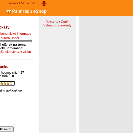
Reklama
/
Ceník
Vstup pro inzerenty
odkazy
Ekonomické informace
 autora Badel
í článek na téma
cké informace:
lánuje návrat k zisku
lánku
 hodnocení:
4.37
astníků:
8
očet hvězdiček: