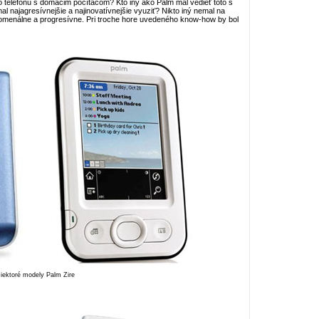
o telefónu s domácim počítačom? Kto iný ako Palm mal vedieť toto s
al najagresívnejšie a najinovatívnejšie vyuziť? Nikto iný nemal na
enomenálne a progresívne. Pri troche hore uvedeného know-how by bol
iektoré modely Palm Zire