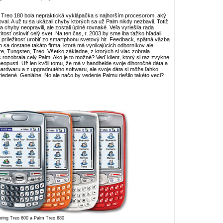
. Treo 180 bola nepraktická vyklápačka s najhorším procesorom, aký
oval. A už tu sa ukázali chyby ktorých sa už Palm nikdy nezbavil. Totiž
 chyby neopravili, ale zostali úplné rovnaké. Veľa vyriešila rada
osť osloviť celý svet. Na ten čas, r. 2003 by sme iba ťažko hľadali
príležitosť urobiť zo smartphonu svetový hit. Feedback, spätná väzba
 sa dostane takáto firma, ktorá má vynikajúcich odborníkov ale
re, Tungsten, Treo. Všetko základne, z ktorých si viac zobrala
ozobrala celý Palm. Ako je to možné? Veď klient, ktorý si raz zvykne
opustí. Už len kvôli tomu, že má v handhelde svoje dlhoročné dáta a
hardwaru a z upgradnutého softwaru, ale svoje dáta si môže ľahko
iedené. Geniálne. No ale načo by vedenie Palmu riešilo takéto veci?
ring Treo 600 a Palm Treo 680