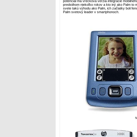
potenciál ma vrecková verzia integrácie mobilnéh
predstihom niekoľko rokov a kto iný ako Palm to m
svete takú výhodu ako Palm, ich začiatky boli f
Palm svetový leader v smartphonoch.
N