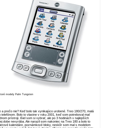
ktoré modely Palm Tungsten
edie a prečo nie? Keď bolo tak vynikajúco urobené. Treo 180/270, malá
m telefónom. Bolo to vlastne v roku 2001, keď som potreboval mať
nom prístroji. Išiel som si vybrať, ale po 3 hodinách v najlepších
ej dobe nevyrába. Ale narazil som nakoniec na Treo 180 a bolo to
papierové kalendáre, poznámkové bloky, neskôr som mal s modelom