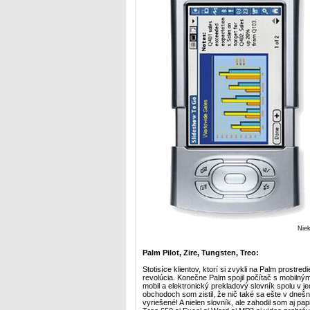
Nie
Palm Pilot, Zire, Tungsten, Treo:
Stotisíce klientov, ktorí si zvykli na Palm prostr
revolúcia. Konečne Palm spojil počítač s mobilný
mobil a elektronický prekladový slovník spolu v jed
obchodoch som zistil, že nič také sa ešte v dnešn
vyriešené! A nielen slovník, ale zahodil som aj 