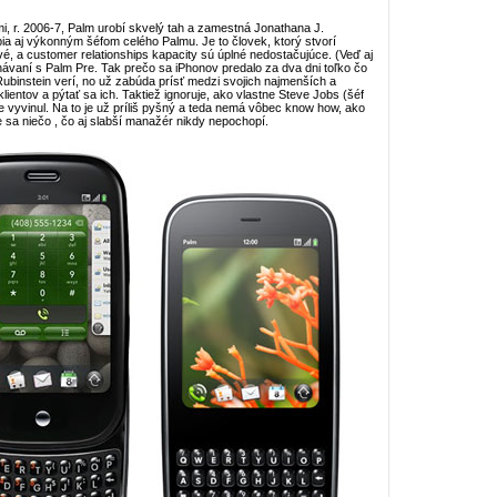
, r. 2006-7, Palm urobí skvelý tah a zamestná Jonathana J.
bia aj výkonným šéfom celého Palmu. Je to človek, ktorý stvorí
vé, a customer relationships kapacity sú úplné nedostačujúce. (Veď aj
ávaní s Palm Pre. Tak prečo sa iPhonov predalo za dva dni toľko čo
Rubinstein verí, no už zabúda prísť medzi svojich najmenších a
ientov a pýtať sa ich. Taktiež ignoruje, ako vlastne Steve Jobs (šéf
e vyvinul. Na to je už príliš pyšný a teda nemá vôbec know how, ako
 sa niečo , čo aj slabší manažér nikdy nepochopí.