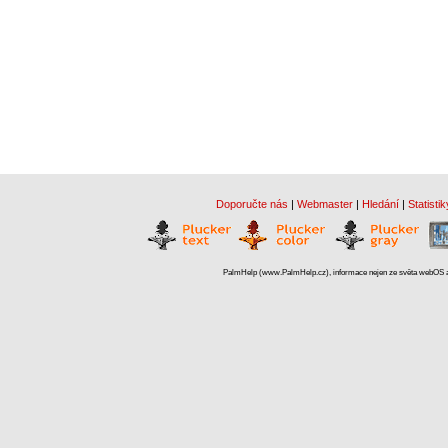
Doporučte nás
|
Webmaster
|
Hledání
|
Statistik
PalmHelp (www.PalmHelp.cz), informace nejen ze světa webOS a 