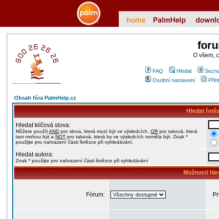
for
O všem, 
FAQ
Hledat
Sezna
Osobní nastavení
Přih
Obsah fóra PalmHelp.cz
Hledat řetě
Hledat klíčová slova:
Můžete použít
AND
pro slova, která musí být ve výsledcích,
OR
pro taková, která
tam mohou být a
NOT
pro taková, která by ve výsledcích neměla být. Znak *
použijte pro nahrazení části řetězce při vyhledávání.
Hledat autora:
Znak * použijte pro nahrazení části řetězce při vyhledávání
Možnosti hle
Fórum:
Pr