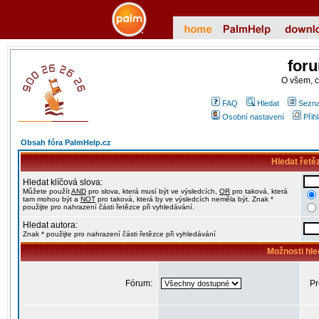
for
O všem, 
FAQ
Hledat
Sezna
Osobní nastavení
Přih
Obsah fóra PalmHelp.cz
Hledat řetě
Hledat klíčová slova:
Můžete použít
AND
pro slova, která musí být ve výsledcích,
OR
pro taková, která
tam mohou být a
NOT
pro taková, která by ve výsledcích neměla být. Znak *
použijte pro nahrazení části řetězce při vyhledávání.
Hledat autora:
Znak * použijte pro nahrazení části řetězce při vyhledávání
Možnosti hle
Fórum:
Pr