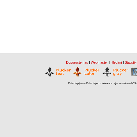
Doporučte nás
|
Webmaster
|
Hledání
|
Statistik
PalmHelp (www.PalmHelp.cz), informace nejen ze světa webOS a 