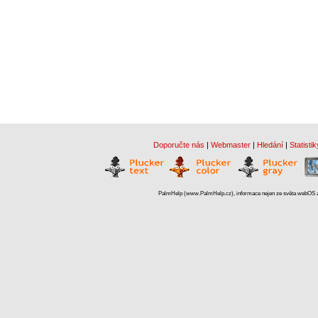
Doporučte nás
|
Webmaster
|
Hledání
|
Statistik
PalmHelp (www.PalmHelp.cz), informace nejen ze světa webOS a 