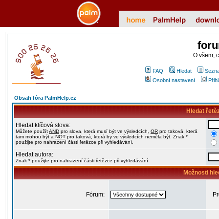
for
O všem, 
FAQ
Hledat
Sezna
Osobní nastavení
Přih
Obsah fóra PalmHelp.cz
Hledat řetě
Hledat klíčová slova:
Můžete použít
AND
pro slova, která musí být ve výsledcích,
OR
pro taková, která
tam mohou být a
NOT
pro taková, která by ve výsledcích neměla být. Znak *
použijte pro nahrazení části řetězce při vyhledávání.
Hledat autora:
Znak * použijte pro nahrazení části řetězce při vyhledávání
Možnosti hle
Fórum:
Pr