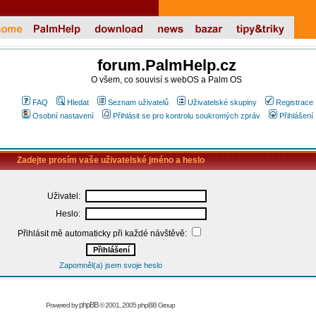
forum.PalmHelp.cz
O všem, co souvisí s webOS a Palm OS
FAQ
Hledat
Seznam uživatelů
Uživatelské skupiny
Registrace
Osobní nastavení
Přihlásit se pro kontrolu soukromých zpráv
Přihlášení
Zadejte prosím vaše uživatelské jméno a heslo
Uživatel:
Heslo:
Přihlásit mě automaticky při každé návštěvě:
Zapomněl(a) jsem svoje heslo
phpBB
Powered by
© 2001, 2005 phpBB Group