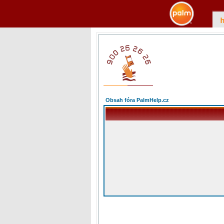
Obsah fóra PalmHelp.cz