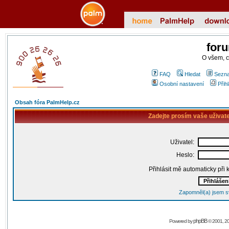
for
O všem, 
FAQ
Hledat
Sezna
Osobní nastavení
Přih
Obsah fóra PalmHelp.cz
Zadejte prosím vaše uživat
Uživatel:
Heslo:
Přihlásit mě automaticky při
Zapomněl(a) jsem s
phpBB
Powered by
© 2001, 2