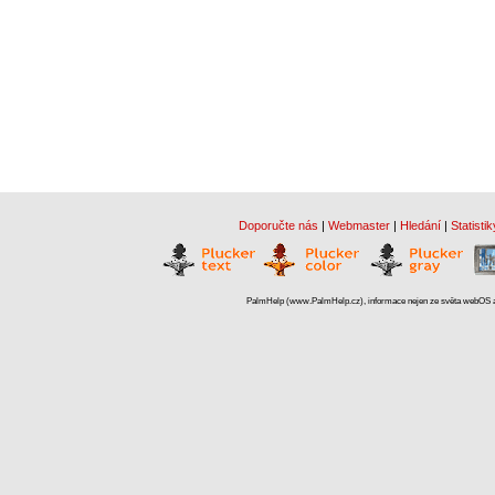
Doporučte nás
|
Webmaster
|
Hledání
|
Statistik
PalmHelp (www.PalmHelp.cz), informace nejen ze světa webOS a 