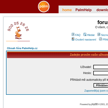
for
O všem, 
FAQ
Hledat
Sezna
Osobní nastavení
Přih
Obsah fóra PalmHelp.cz
Zadejte prosím vaše uživat
Uživatel:
Heslo:
Přihlásit mě automaticky při
Zapomněl(a) jsem s
phpBB
Powered by
© 2001, 2