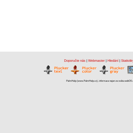
Doporučte nás
|
Webmaster
|
Hledání
|
Statistik
PalmHelp (www.PalmHelp.cz), informace nejen ze světa webOS a 