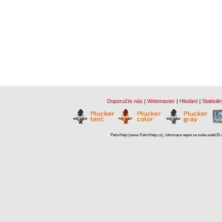
Doporučte nás
|
Webmaster
|
Hledání
|
Statistik
PalmHelp (www.PalmHelp.cz), informace nejen ze světa webOS a 