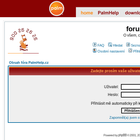
for
O všem, 
FAQ
Hledat
Sezna
Osobní nastavení
Přih
Obsah fóra PalmHelp.cz
Zadejte prosím vaše uživat
Uživatel:
Heslo:
Přihlásit mě automaticky při
Zapomněl(a) jsem s
phpBB
Powered by
© 2001, 2