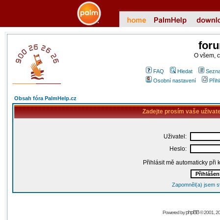
for
O všem, 
FAQ
Hledat
Sezna
Osobní nastavení
Přih
Obsah fóra PalmHelp.cz
Zadejte prosím vaše uživat
Uživatel:
Heslo:
Přihlásit mě automaticky při
Zapomněl(a) jsem s
phpBB
Powered by
© 2001, 2