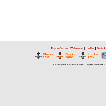
Doporučte nás
|
Webmaster
|
Hledání
|
Statistik
PalmHelp (www.PalmHelp.cz), informace nejen ze světa webOS a 