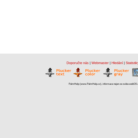
Doporučte nás
|
Webmaster
|
Hledání
|
Statistik
PalmHelp (www.PalmHelp.cz), informace nejen ze světa webOS a 