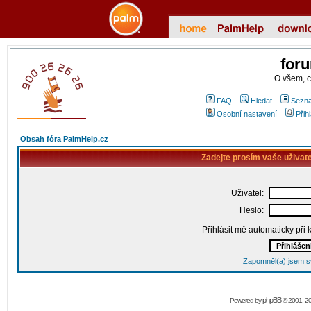
for
O všem, 
FAQ
Hledat
Sezna
Osobní nastavení
Přih
Obsah fóra PalmHelp.cz
Zadejte prosím vaše uživat
Uživatel:
Heslo:
Přihlásit mě automaticky při
Zapomněl(a) jsem s
phpBB
Powered by
© 2001, 2