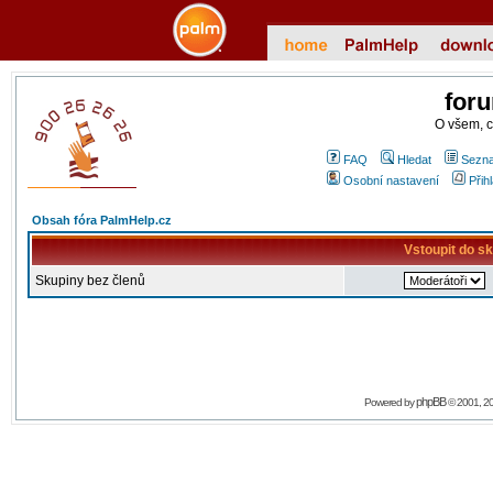
for
O všem, 
FAQ
Hledat
Sezna
Osobní nastavení
Přih
Obsah fóra PalmHelp.cz
Vstoupit do s
Skupiny bez členů
phpBB
Powered by
© 2001, 2