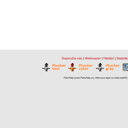
Doporučte nás
|
Webmaster
|
Hledání
|
Statistik
PalmHelp (www.PalmHelp.cz), informace nejen ze světa webOS a 