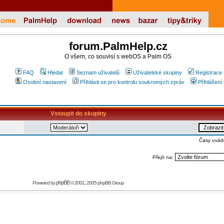
forum.PalmHelp.cz
O všem, co souvisí s webOS a Palm OS
FAQ
Hledat
Seznam uživatelů
Uživatelské skupiny
Registrace
Osobní nastavení
Přihlásit se pro kontrolu soukromých zpráv
Přihlášení
Vstoupit do skupiny
Časy uvád
Přejít na:
phpBB
Powered by
© 2001, 2005 phpBB Group