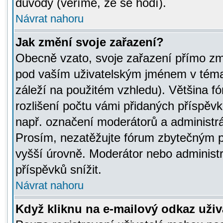
důvody (věříme, že se hodí).
Návrat nahoru
Jak změní svoje zařazení?
Obecně vzato, svoje zařazení přímo zm
pod vaším uživatelským jménem v témat
záleží na použitém vzhledu). Většina fó
rozlišení počtu vámi přidaných příspěvků 
např. označení moderátorů a administrá
Prosím, nezatěžujte fórum zbytečným př
vyšší úrovně. Moderátor nebo administ
příspěvků snížit.
Návrat nahoru
Když kliknu na e-mailový odkaz uživa