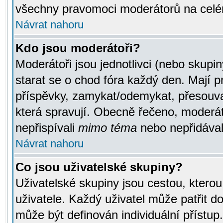
všechny pravomoci moderátorů na celé
Návrat nahoru
Kdo jsou moderátoři?
Moderátoři jsou jednotlivci (nebo skupiny
starat se o chod fóra každý den. Mají 
příspěvky, zamykat/odemykat, přesouva
která spravují. Obecně řečeno, moderáto
nepřispívali
mimo téma
nebo nepřidávali
Návrat nahoru
Co jsou uživatelské skupiny?
Uživatelské skupiny jsou cestou, ktero
uživatele. Každý uživatel může patřit d
může být definován individuální přístu