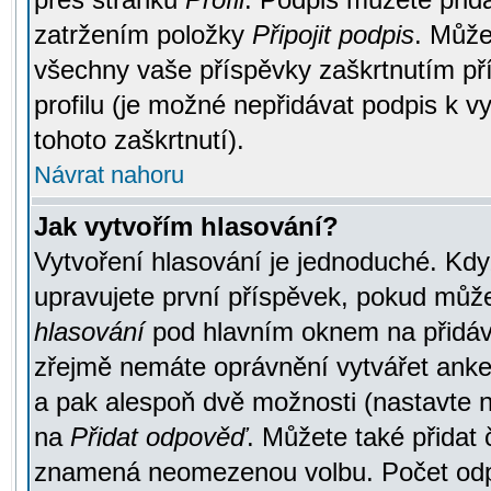
zatržením položky
Připojit podpis
. Může
všechny vaše příspěvky zaškrtnutím pří
profilu (je možné nepřidávat podpis k
tohoto zaškrtnutí).
Návrat nahoru
Jak vytvořím hlasování?
Vytvoření hlasování je jednoduché. Kdy
upravujete první příspěvek, pokud můžet
hlasování
pod hlavním oknem na přidává
zřejmě nemáte oprávnění vytvářet anket
a pak alespoň dvě možnosti (nastavte 
na
Přidat odpověď
. Můžete také přidat 
znamená neomezenou volbu. Počet odpo