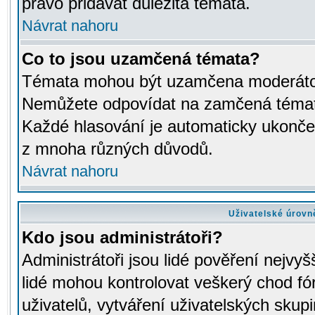
právo přidávat důležitá témata.
Návrat nahoru
Co to jsou uzamčená témata?
Témata mohou být uzamčena moderáto
Nemůžete odpovídat na zamčená témata
Každé hlasování je automaticky ukon
z mnoha různých důvodů.
Návrat nahoru
Uživatelské úrovn
Kdo jsou administrátoři?
Administrátoři jsou lidé pověření nejvyš
lidé mohou kontrolovat veškerý chod fó
uživatelů, vytváření uživatelských skup