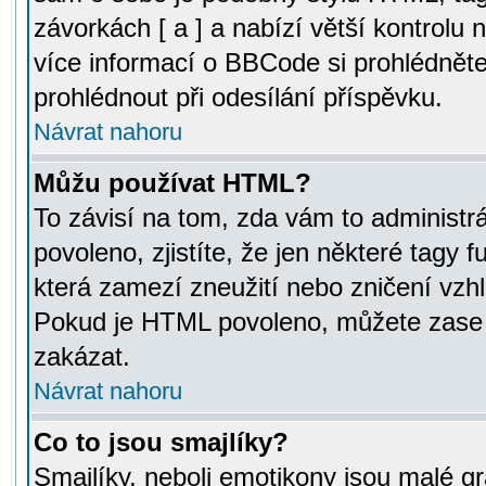
závorkách [ a ] a nabízí větší kontrolu 
více informací o BBCode si prohlédnět
prohlédnout při odesílání příspěvku.
Návrat nahoru
Můžu používat HTML?
To závisí na tom, zda vám to administr
povoleno, zjistíte, že jen některé tagy f
která zamezí zneužití nebo zničení vzh
Pokud je HTML povoleno, můžete zase p
zakázat.
Návrat nahoru
Co to jsou smajlíky?
Smajlíky, neboli emotikony jsou malé gr