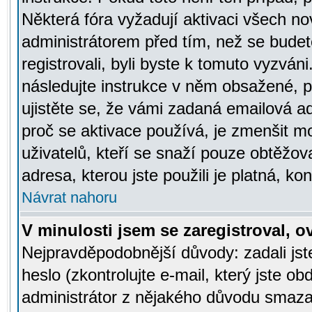
Některá fóra vyžadují aktivaci všech n
administrátorem před tím, než se budete
registrovali, byli byste k tomuto vyzván
následujte instrukce v něm obsažené, po
ujistěte se, že vámi zadaná emailová a
proč se aktivace používá, je zmenšit 
uživatelů, kteří se snaží pouze obtěžovat
adresa, kterou jste použili je platná, ko
Návrat nahoru
V minulosti jsem se zaregistroval, 
Nejpravděpodobnější důvody: zadali js
heslo (zkontrolujte e-mail, který jste obd
administrátor z nějakého důvodu smazal