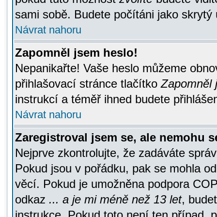
sami sobě. Budete počítáni jako skrytý 
Návrat nahoru
Zapomněl jsem heslo!
Nepanikařte! Vaše heslo můžeme obnov
přihlašovací stránce tlačítko
Zapomněl j
instrukcí a téměř ihned budete přihlášen
Návrat nahoru
Zaregistroval jsem se, ale nemohu se
Nejprve zkontrolujte, že zadáváte správ
Pokud jsou v pořádku, pak se mohla ode
věcí. Pokud je umožněna podpora COPPA a
odkaz
... a je mi méně než 13 let
, bude
instrukce. Pokud toto není ten případ, 