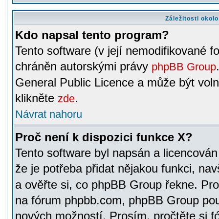
Záležitosti okol
Kdo napsal tento program?
Tento software (v její nemodifikované f
chráněn autorskými právy
phpBB Group
General Public Licence a může být voln
klikněte
.
zde
Návrat nahoru
Proč není k dispozici funkce X?
Tento software byl napsán a licencová
že je potřeba přidat nějakou funkci, nav
a ověřte si, co phpBB Group řekne. Pro
na fórum phpbb.com, phpBB Group pou
nových možností. Prosím, pročtěte si fó