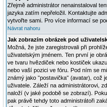
Zřejmě administrátor nenainstaloval tent
jazyka zatím nepřeložil. Kontaktujte adm
vytvořte sami. Pro více informací se po
Návrat nahoru
Jak zobrazím obrázek pod uživatel
Možná, že jste zaregistrovali při prohl
uživatelským jménem. Ten první je obrá
ve tvaru hvězdiček nebo kostiček ukazujíc
nebo vaší pozici ve fóru. Pod ním se m
známý jako "postavička" (avatar), což 
uživatele. Záleží na administrátorovi, zd
naloží (v jaké podobě se zobrazí). Pok
pak právě tehdy toto administrátoři zaká