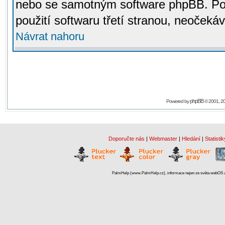
nebo se samotným software phpBB. Po
použití softwaru třetí stranou, neoček
Návrat nahoru
phpBB
Powered by
© 2001, 2
Doporučte nás
|
Webmaster
|
Hledání
|
Statistik
PalmHelp (www.PalmHelp.cz), informace nejen ze světa webOS a 