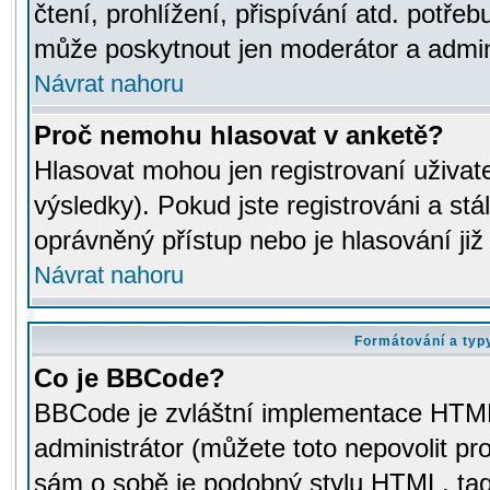
čtení, prohlížení, přispívání atd. potřeb
může poskytnout jen moderátor a adminis
Návrat nahoru
Proč nemohu hlasovat v anketě?
Hlasovat mohou jen registrovaní uživat
výsledky). Pokud jste registrováni a st
oprávněný přístup nebo je hlasování ji
Návrat nahoru
Formátování a typ
Co je BBCode?
BBCode je zvláštní implementace HTML.
administrátor (můžete toto nepovolit pr
sám o sobě je podobný stylu HTML, tag