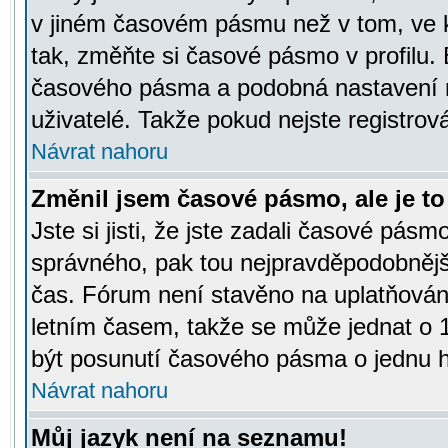
v jiném časovém pásmu než v tom, ve k
tak, změňte si časové pásmo v profilu
časového pásma a podobná nastavení m
uživatelé. Takže pokud nejste registrová
Návrat nahoru
Změnil jsem časové pásmo, ale je to 
Jste si jisti, že jste zadali časové pásm
správného, pak tou nejpravděpodobnější
čas. Fórum není stavěno na uplatňován
letním časem, takže se může jednat o 
být posunutí časového pásma o jednu ho
Návrat nahoru
Můj jazyk není na seznamu!