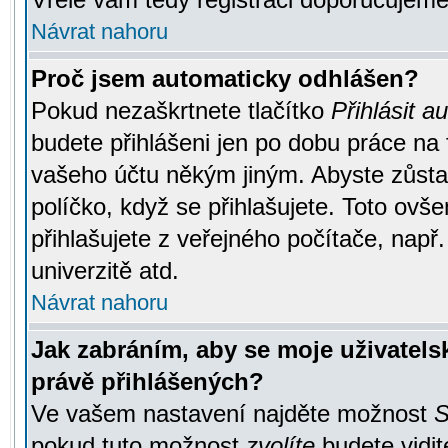
Návrat nahoru
Proč jsem automaticky odhlášen?
Pokud nezaškrtnete tlačítko
Přihlásit a
budete přihlášeni jen po dobu práce na 
vašeho účtu někým jiným. Abyste zůstali
políčko, když se přihlašujete. Toto ov
přihlašujete z veřejného počítače, např
univerzitě atd.
Návrat nahoru
Jak zabráním, aby se moje uživatel
právě přihlášených?
Ve vašem nastavení najděte možnost
S
pokud tuto možnost
zvolíte
budete vidit