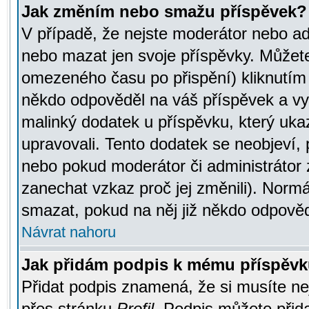
Jak změním nebo smažu příspěvek?
V případě, že nejste moderátor nebo ad
nebo mazat jen svoje příspěvky. Můžete
omezeného času po přispění) kliknutím 
někdo odpověděl na váš příspěvek a vy
malinký dodatek u příspěvku, který ukazu
upravovali. Tento dodatek se neobjeví,
nebo pokud moderátor či administrátor z
zanechat vzkaz proč jej změnili). Norm
smazat, pokud na něj již někdo odpověd
Návrat nahoru
Jak přidám podpis k mému příspěv
Přidat podpis znamená, že si musíte nej
přes stránku
Profil
. Podpis můžete přid