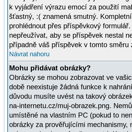
k vyjádření výrazu emocí za použití ma
šťastný, :( znamená smutný. Kompletní
prohlédnout přes příspěvkový formulář.
nepřeužívat, aby se příspěvek nestal 
případně váš příspěvek v tomto směru 
Návrat nahoru
Mohu přidávat obrázky?
Obrázky se mohou zobrazovat ve vašich
době neexistuje žádná funkce k nahrání
důvodu musíte uvést na takový obrázek
na-internetu.cz/muj-obrazek.png. Nemů
umístěné na vlastním PC (pokud to není
obrázky za prověřujícími mechanismy, 