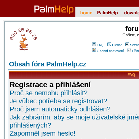
for
O všem, 
FAQ
Hledat
Sezna
Osobní nastavení
Přih
Obsah fóra PalmHelp.cz
FAQ
Registrace a přihlášení
Proč se nemohu přihlásit?
Je vůbec potřeba se registrovat?
Proč jsem automaticky odhlášen?
Jak zabráním, aby se moje uživatelské jmé
přihlášených?
Zapomněl jsem heslo!