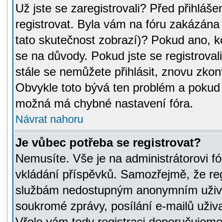
Už jste se zaregistrovali? Před přihláše
registrovat. Byla vám na fóru zakázána
tato skutečnost zobrazí)? Pokud ano, ko
se na důvody. Pokud jste se registrovali,
stále se nemůžete přihlásit, znovu zkont
Obvykle toto bývá ten problém a pokud n
možná má chybné nastavení fóra.
Návrat nahoru
Je vůbec potřeba se registrovat?
Nemusíte. Vše je na administrátorovi fó
vkládání příspěvků. Samozřejmě, že reg
službám nedostupným anonymním uživat
soukromé zprávy, posílání e-mailů uživa
Vřele vám tedy registraci doporučujeme.