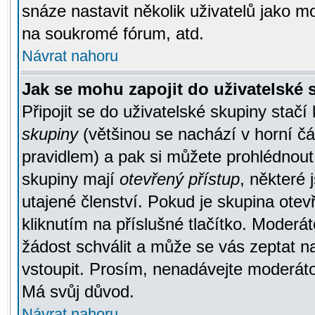
snáze nastavit několik uživatelů jako m
na soukromé fórum, atd.
Návrat nahoru
Jak se mohu zapojit do uživatelské
Připojit se do uživatelské skupiny stačí
skupiny
(většinou se nachází v horní čás
pravidlem) a pak si můžete prohlédnou
skupiny mají
otevřený přístup
, některé 
utajené členství. Pokud je skupina ote
kliknutím na příslušné tlačítko. Moderá
žádost schválit a může se vás zeptat n
vstoupit. Prosím, nenadávejte moderáto
Má svůj důvod.
Návrat nahoru