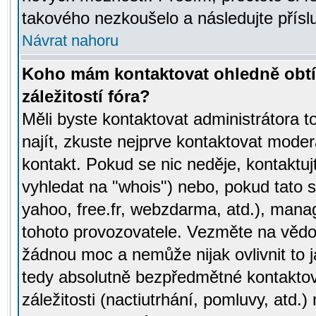
takového nezkoušelo a následujte přísl
Návrat nahoru
Koho mám kontaktovat ohledně obtí
záležitostí fóra?
Měli byste kontaktovat administrátora t
najít, zkuste nejprve kontaktovat moder
kontakt. Pokud se nic neděje, kontaktu
vyhledat na "whois") nebo, pokud tato s
yahoo, free.fr, webzdarma, atd.), mana
tohoto provozovatele. Vezměte na vě
žádnou moc a nemůže nijak ovlivnit to j
tedy absolutně bezpředmětné kontaktov
záležitosti (nactiutrhání, pomluvy, atd