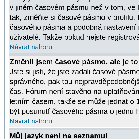
v jiném časovém pásmu než v tom, ve k
tak, změňte si časové pásmo v profilu
časového pásma a podobná nastavení m
uživatelé. Takže pokud nejste registrová
Návrat nahoru
Změnil jsem časové pásmo, ale je to 
Jste si jisti, že jste zadali časové pásm
správného, pak tou nejpravděpodobnější
čas. Fórum není stavěno na uplatňován
letním časem, takže se může jednat o 
být posunutí časového pásma o jednu ho
Návrat nahoru
Můj jazyk není na seznamu!