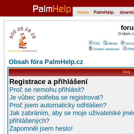
for
O všem, 
FAQ
Hledat
Sezna
Osobní nastavení
Přih
Obsah fóra PalmHelp.cz
FAQ
Registrace a přihlášení
Proč se nemohu přihlásit?
Je vůbec potřeba se registrovat?
Proč jsem automaticky odhlášen?
Jak zabráním, aby se moje uživatelské jmé
přihlášených?
Zapomněl jsem heslo!