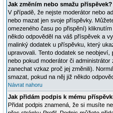
Jak změním nebo smažu příspěvek?
V případě, že nejste moderátor nebo ad
nebo mazat jen svoje příspěvky. Můžete
omezeného času po přispění) kliknutím 
někdo odpověděl na váš příspěvek a vy
malinký dodatek u příspěvku, který ukazu
upravovali. Tento dodatek se neobjeví,
nebo pokud moderátor či administrátor z
zanechat vzkaz proč jej změnili). Norm
smazat, pokud na něj již někdo odpověd
Návrat nahoru
Jak přidám podpis k mému příspěv
Přidat podpis znamená, že si musíte nej
přes stránku
Profil
. Podpis můžete přid