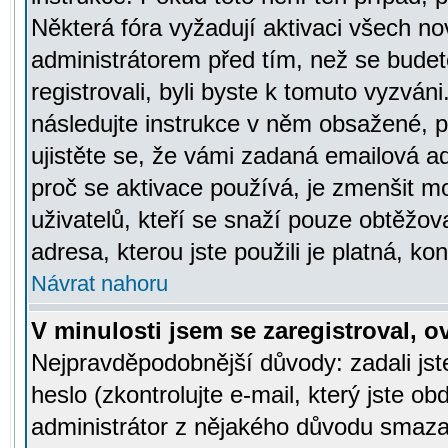
Některá fóra vyžadují aktivaci všech n
administrátorem před tím, než se budete
registrovali, byli byste k tomuto vyzván
následujte instrukce v něm obsažené, po
ujistěte se, že vámi zadaná emailová a
proč se aktivace používá, je zmenšit 
uživatelů, kteří se snaží pouze obtěžovat
adresa, kterou jste použili je platná, ko
Návrat nahoru
V minulosti jsem se zaregistroval, 
Nejpravděpodobnější důvody: zadali js
heslo (zkontrolujte e-mail, který jste obd
administrátor z nějakého důvodu smazal