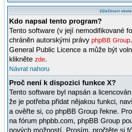
Záležitosti okol
Kdo napsal tento program?
Tento software (v její nemodifikované f
chráněn autorskými právy
phpBB Group
General Public Licence a může být voln
klikněte
.
zde
Návrat nahoru
Proč není k dispozici funkce X?
Tento software byl napsán a licencová
že je potřeba přidat nějakou funkci, nav
a ověřte si, co phpBB Group řekne. Pro
na fórum phpbb.com, phpBB Group pou
nových možností. Prosím, pročtěte si fó