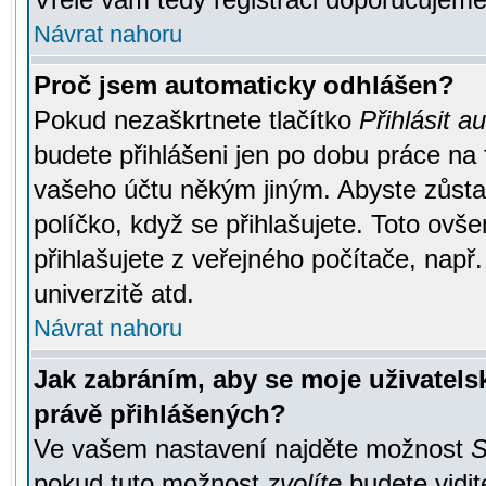
Návrat nahoru
Proč jsem automaticky odhlášen?
Pokud nezaškrtnete tlačítko
Přihlásit a
budete přihlášeni jen po dobu práce na 
vašeho účtu někým jiným. Abyste zůstali
políčko, když se přihlašujete. Toto ov
přihlašujete z veřejného počítače, např
univerzitě atd.
Návrat nahoru
Jak zabráním, aby se moje uživatel
právě přihlášených?
Ve vašem nastavení najděte možnost
S
pokud tuto možnost
zvolíte
budete vidit