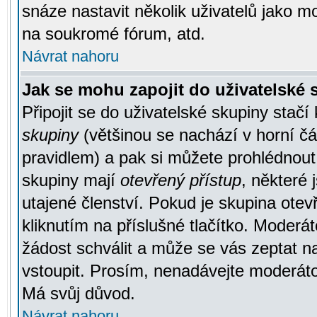
snáze nastavit několik uživatelů jako m
na soukromé fórum, atd.
Návrat nahoru
Jak se mohu zapojit do uživatelské
Připojit se do uživatelské skupiny stačí
skupiny
(většinou se nachází v horní čás
pravidlem) a pak si můžete prohlédnou
skupiny mají
otevřený přístup
, některé 
utajené členství. Pokud je skupina ote
kliknutím na příslušné tlačítko. Moderá
žádost schválit a může se vás zeptat n
vstoupit. Prosím, nenadávejte moderáto
Má svůj důvod.
Návrat nahoru