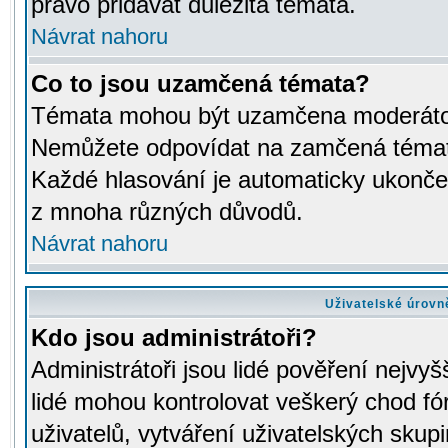
právo přidávat důležitá témata.
Návrat nahoru
Co to jsou uzamčená témata?
Témata mohou být uzamčena moderáto
Nemůžete odpovídat na zamčená témata
Každé hlasování je automaticky ukon
z mnoha různých důvodů.
Návrat nahoru
Uživatelské úrovn
Kdo jsou administrátoři?
Administrátoři jsou lidé pověření nejvyš
lidé mohou kontrolovat veškerý chod fó
uživatelů, vytváření uživatelských skup