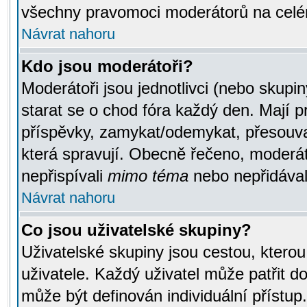
všechny pravomoci moderátorů na celé
Návrat nahoru
Kdo jsou moderátoři?
Moderátoři jsou jednotlivci (nebo skupiny
starat se o chod fóra každý den. Mají 
příspěvky, zamykat/odemykat, přesouva
která spravují. Obecně řečeno, moderáto
nepřispívali
mimo téma
nebo nepřidávali
Návrat nahoru
Co jsou uživatelské skupiny?
Uživatelské skupiny jsou cestou, ktero
uživatele. Každý uživatel může patřit d
může být definován individuální přístu