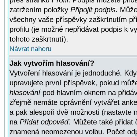
zatržením položky
Připojit podpis
. Může
všechny vaše příspěvky zaškrtnutím pří
profilu (je možné nepřidávat podpis k
tohoto zaškrtnutí).
Návrat nahoru
Jak vytvořím hlasování?
Vytvoření hlasování je jednoduché. Kdy
upravujete první příspěvek, pokud můžet
hlasování
pod hlavním oknem na přidává
zřejmě nemáte oprávnění vytvářet anket
a pak alespoň dvě možnosti (nastavte 
na
Přidat odpověď
. Můžete také přidat 
znamená neomezenou volbu. Počet odpo