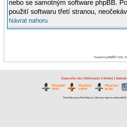
nebo se samotným software phpBB. Po
použití softwaru třetí stranou, neoček
Návrat nahoru
phpBB
Powered by
© 2001, 2
Doporučte nás
|
Webmaster
|
Hledání
|
Statistik
PalmHelp (www.PalmHelp.cz), informace nejen ze světa webOS a 