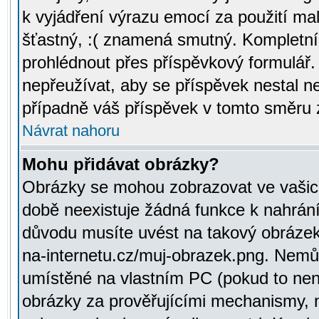
k vyjádření výrazu emocí za použití ma
šťastný, :( znamená smutný. Kompletní
prohlédnout přes příspěvkový formulář.
nepřeužívat, aby se příspěvek nestal 
případně váš příspěvek v tomto směru 
Návrat nahoru
Mohu přidávat obrázky?
Obrázky se mohou zobrazovat ve vašich
době neexistuje žádná funkce k nahrání
důvodu musíte uvést na takový obrázek
na-internetu.cz/muj-obrazek.png. Nemů
umístěné na vlastním PC (pokud to není
obrázky za prověřujícími mechanismy, 