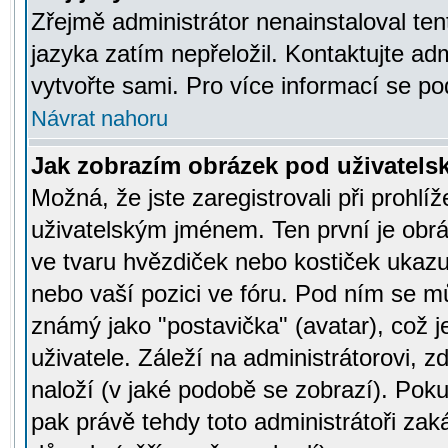
Zřejmě administrátor nenainstaloval tent
jazyka zatím nepřeložil. Kontaktujte adm
vytvořte sami. Pro více informací se po
Návrat nahoru
Jak zobrazím obrázek pod uživatel
Možná, že jste zaregistrovali při prohl
uživatelským jménem. Ten první je obrá
ve tvaru hvězdiček nebo kostiček ukazujíc
nebo vaší pozici ve fóru. Pod ním se m
známý jako "postavička" (avatar), což 
uživatele. Záleží na administrátorovi, zd
naloží (v jaké podobě se zobrazí). Pok
pak právě tehdy toto administrátoři zaká