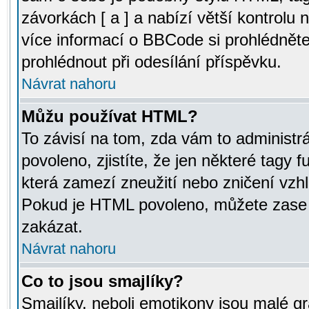
závorkách [ a ] a nabízí větší kontrolu 
více informací o BBCode si prohlédnět
prohlédnout při odesílání příspěvku.
Návrat nahoru
Můžu používat HTML?
To závisí na tom, zda vám to administr
povoleno, zjistíte, že jen některé tagy f
která zamezí zneužití nebo zničení vzh
Pokud je HTML povoleno, můžete zase p
zakázat.
Návrat nahoru
Co to jsou smajlíky?
Smajlíky, neboli emotikony jsou malé gr