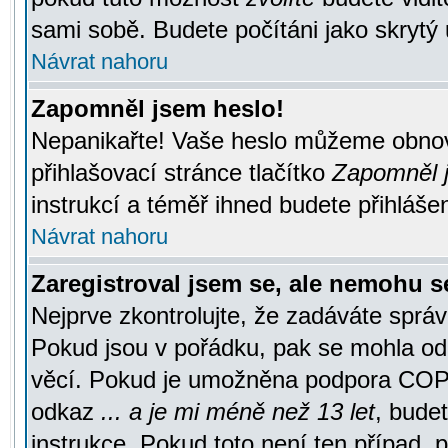
sami sobě. Budete počítáni jako skrytý 
Návrat nahoru
Zapomněl jsem heslo!
Nepanikařte! Vaše heslo můžeme obnov
přihlašovací stránce tlačítko
Zapomněl j
instrukcí a téměř ihned budete přihlášen
Návrat nahoru
Zaregistroval jsem se, ale nemohu se
Nejprve zkontrolujte, že zadáváte správ
Pokud jsou v pořádku, pak se mohla ode
věcí. Pokud je umožněna podpora COPPA a
odkaz
... a je mi méně než 13 let
, bude
instrukce. Pokud toto není ten případ, 