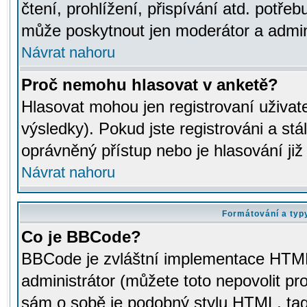
čtení, prohlížení, přispívání atd. potřeb
může poskytnout jen moderátor a adminis
Návrat nahoru
Proč nemohu hlasovat v anketě?
Hlasovat mohou jen registrovaní uživat
výsledky). Pokud jste registrováni a st
oprávněný přístup nebo je hlasování ji
Návrat nahoru
Formátování a typ
Co je BBCode?
BBCode je zvláštní implementace HTML.
administrátor (můžete toto nepovolit pr
sám o sobě je podobný stylu HTML, tag