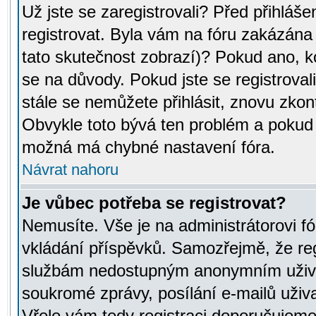
Už jste se zaregistrovali? Před přihláše
registrovat. Byla vám na fóru zakázána
tato skutečnost zobrazí)? Pokud ano, ko
se na důvody. Pokud jste se registrovali,
stále se nemůžete přihlásit, znovu zkont
Obvykle toto bývá ten problém a pokud n
možná má chybné nastavení fóra.
Návrat nahoru
Je vůbec potřeba se registrovat?
Nemusíte. Vše je na administrátorovi fó
vkládání příspěvků. Samozřejmě, že reg
službám nedostupným anonymním uživat
soukromé zprávy, posílání e-mailů uživa
Vřele vám tedy registraci doporučujeme.