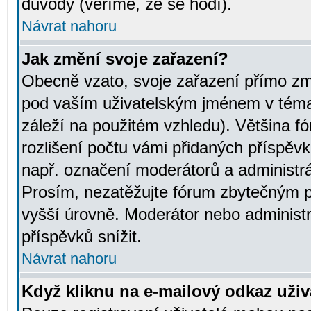
důvody (věříme, že se hodí).
Návrat nahoru
Jak změní svoje zařazení?
Obecně vzato, svoje zařazení přímo zm
pod vaším uživatelským jménem v témat
záleží na použitém vzhledu). Většina fó
rozlišení počtu vámi přidaných příspěvků 
např. označení moderátorů a administrá
Prosím, nezatěžujte fórum zbytečným př
vyšší úrovně. Moderátor nebo administ
příspěvků snížit.
Návrat nahoru
Když kliknu na e-mailový odkaz uživa