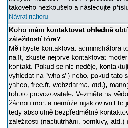
takového nezkoušelo a následujte přísl
Návrat nahoru
Koho mám kontaktovat ohledně obtí
záležitostí fóra?
Měli byste kontaktovat administrátora t
najít, zkuste nejprve kontaktovat moder
kontakt. Pokud se nic neděje, kontaktu
vyhledat na "whois") nebo, pokud tato s
yahoo, free.fr, webzdarma, atd.), mana
tohoto provozovatele. Vezměte na vě
žádnou moc a nemůže nijak ovlivnit to j
tedy absolutně bezpředmětné kontaktov
záležitosti (nactiutrhání, pomluvy, atd