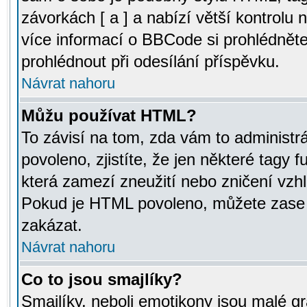
závorkách [ a ] a nabízí větší kontrolu 
více informací o BBCode si prohlédnět
prohlédnout při odesílání příspěvku.
Návrat nahoru
Můžu používat HTML?
To závisí na tom, zda vám to administr
povoleno, zjistíte, že jen některé tagy f
která zamezí zneužití nebo zničení vzh
Pokud je HTML povoleno, můžete zase p
zakázat.
Návrat nahoru
Co to jsou smajlíky?
Smajlíky, neboli emotikony jsou malé gr