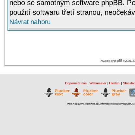
nebo se samotným software phpBB. Po
použití softwaru třetí stranou, neoček
Návrat nahoru
phpBB
Powered by
© 2001, 2
Doporučte nás
|
Webmaster
|
Hledání
|
Statistik
PalmHelp (www.PalmHelp.cz), informace nejen ze světa webOS a 