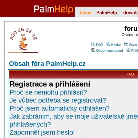
for
O všem, 
FAQ
Hledat
Sezna
Osobní nastavení
Přih
Obsah fóra PalmHelp.cz
FAQ
Registrace a přihlášení
Proč se nemohu přihlásit?
Je vůbec potřeba se registrovat?
Proč jsem automaticky odhlášen?
Jak zabráním, aby se moje uživatelské jmé
přihlášených?
Zapomněl jsem heslo!