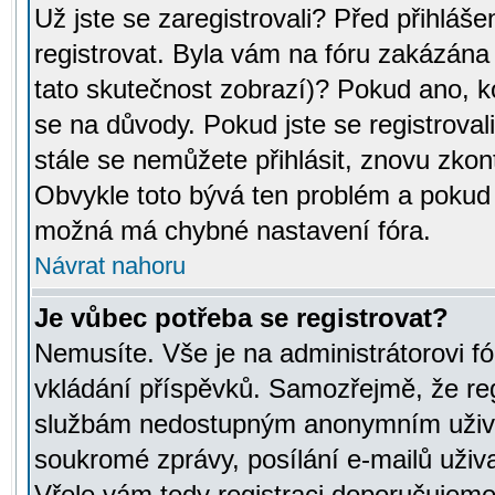
Už jste se zaregistrovali? Před přihláše
registrovat. Byla vám na fóru zakázána
tato skutečnost zobrazí)? Pokud ano, ko
se na důvody. Pokud jste se registrovali,
stále se nemůžete přihlásit, znovu zkont
Obvykle toto bývá ten problém a pokud n
možná má chybné nastavení fóra.
Návrat nahoru
Je vůbec potřeba se registrovat?
Nemusíte. Vše je na administrátorovi fó
vkládání příspěvků. Samozřejmě, že reg
službám nedostupným anonymním uživat
soukromé zprávy, posílání e-mailů uživa
Vřele vám tedy registraci doporučujeme.