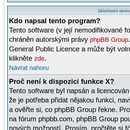
Záležitosti okol
Kdo napsal tento program?
Tento software (v její nemodifikované f
chráněn autorskými právy
phpBB Group
General Public Licence a může být voln
klikněte
.
zde
Návrat nahoru
Proč není k dispozici funkce X?
Tento software byl napsán a licencová
že je potřeba přidat nějakou funkci, nav
a ověřte si, co phpBB Group řekne. Pro
na fórum phpbb.com, phpBB Group pou
nových možností. Prosím, pročtěte si fó