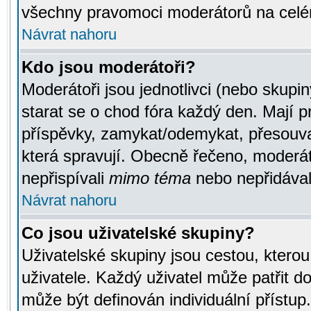
všechny pravomoci moderátorů na celé
Návrat nahoru
Kdo jsou moderátoři?
Moderátoři jsou jednotlivci (nebo skupiny
starat se o chod fóra každý den. Mají 
příspěvky, zamykat/odemykat, přesouva
která spravují. Obecně řečeno, moderáto
nepřispívali
mimo téma
nebo nepřidávali
Návrat nahoru
Co jsou uživatelské skupiny?
Uživatelské skupiny jsou cestou, ktero
uživatele. Každý uživatel může patřit d
může být definován individuální přístu