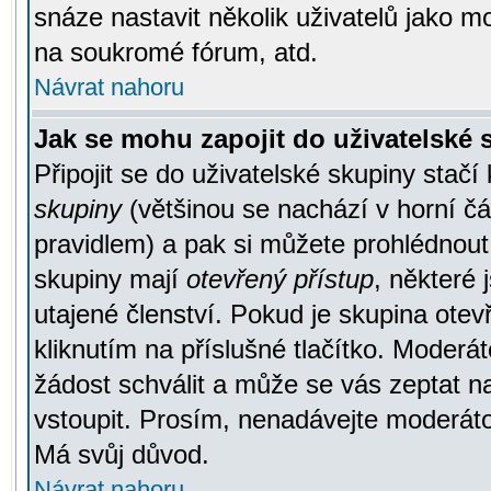
snáze nastavit několik uživatelů jako m
na soukromé fórum, atd.
Návrat nahoru
Jak se mohu zapojit do uživatelské
Připojit se do uživatelské skupiny stačí
skupiny
(většinou se nachází v horní čás
pravidlem) a pak si můžete prohlédnou
skupiny mají
otevřený přístup
, některé 
utajené členství. Pokud je skupina ote
kliknutím na příslušné tlačítko. Moderá
žádost schválit a může se vás zeptat n
vstoupit. Prosím, nenadávejte moderáto
Má svůj důvod.
Návrat nahoru