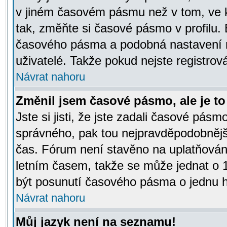
v jiném časovém pásmu než v tom, ve k
tak, změňte si časové pásmo v profilu
časového pásma a podobná nastavení m
uživatelé. Takže pokud nejste registrová
Návrat nahoru
Změnil jsem časové pásmo, ale je to 
Jste si jisti, že jste zadali časové pásm
správného, pak tou nejpravděpodobnější
čas. Fórum není stavěno na uplatňován
letním časem, takže se může jednat o 
být posunutí časového pásma o jednu ho
Návrat nahoru
Můj jazyk není na seznamu!