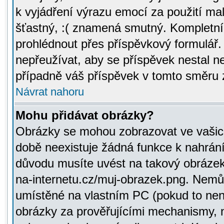
k vyjádření výrazu emocí za použití ma
šťastný, :( znamená smutný. Kompletní
prohlédnout přes příspěvkový formulář.
nepřeužívat, aby se příspěvek nestal 
případně váš příspěvek v tomto směru 
Návrat nahoru
Mohu přidávat obrázky?
Obrázky se mohou zobrazovat ve vašich
době neexistuje žádná funkce k nahrání
důvodu musíte uvést na takový obrázek
na-internetu.cz/muj-obrazek.png. Nemů
umístěné na vlastním PC (pokud to není
obrázky za prověřujícími mechanismy, 