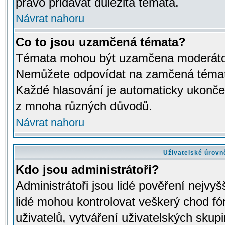
právo přidávat důležitá témata.
Návrat nahoru
Co to jsou uzamčená témata?
Témata mohou být uzamčena moderáto
Nemůžete odpovídat na zamčená témata
Každé hlasování je automaticky ukon
z mnoha různých důvodů.
Návrat nahoru
Uživatelské úrovn
Kdo jsou administrátoři?
Administrátoři jsou lidé pověření nejvyš
lidé mohou kontrolovat veškerý chod fó
uživatelů, vytváření uživatelských skup