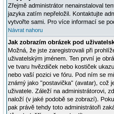
Zřejmě administrátor nenainstaloval tent
jazyka zatím nepřeložil. Kontaktujte adm
vytvořte sami. Pro více informací se po
Návrat nahoru
Jak zobrazím obrázek pod uživatel
Možná, že jste zaregistrovali při prohl
uživatelským jménem. Ten první je obrá
ve tvaru hvězdiček nebo kostiček ukazujíc
nebo vaší pozici ve fóru. Pod ním se m
známý jako "postavička" (avatar), což 
uživatele. Záleží na administrátorovi, zd
naloží (v jaké podobě se zobrazí). Pok
pak právě tehdy toto administrátoři zaká