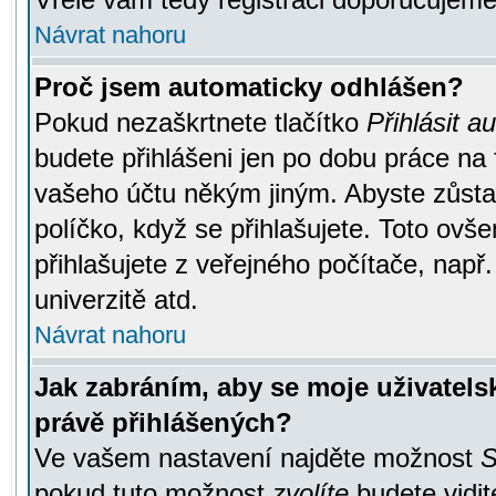
Návrat nahoru
Proč jsem automaticky odhlášen?
Pokud nezaškrtnete tlačítko
Přihlásit a
budete přihlášeni jen po dobu práce na 
vašeho účtu někým jiným. Abyste zůstali
políčko, když se přihlašujete. Toto ov
přihlašujete z veřejného počítače, např
univerzitě atd.
Návrat nahoru
Jak zabráním, aby se moje uživatel
právě přihlášených?
Ve vašem nastavení najděte možnost
S
pokud tuto možnost
zvolíte
budete vidit