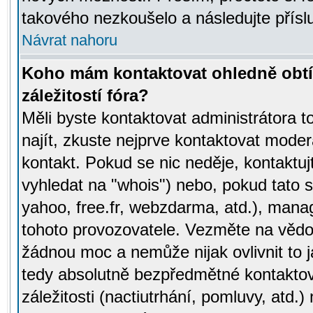
takového nezkoušelo a následujte přísl
Návrat nahoru
Koho mám kontaktovat ohledně obtí
záležitostí fóra?
Měli byste kontaktovat administrátora t
najít, zkuste nejprve kontaktovat moder
kontakt. Pokud se nic neděje, kontaktu
vyhledat na "whois") nebo, pokud tato s
yahoo, free.fr, webzdarma, atd.), mana
tohoto provozovatele. Vezměte na vě
žádnou moc a nemůže nijak ovlivnit to j
tedy absolutně bezpředmětné kontaktov
záležitosti (nactiutrhání, pomluvy, atd