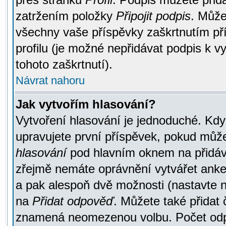
zatržením položky
Připojit podpis
. Může
všechny vaše příspěvky zaškrtnutím pří
profilu (je možné nepřidávat podpis k
tohoto zaškrtnutí).
Návrat nahoru
Jak vytvořím hlasování?
Vytvoření hlasování je jednoduché. Kdy
upravujete první příspěvek, pokud můžet
hlasování
pod hlavním oknem na přidává
zřejmě nemáte oprávnění vytvářet anket
a pak alespoň dvě možnosti (nastavte 
na
Přidat odpověď
. Můžete také přidat 
znamená neomezenou volbu. Počet odpo