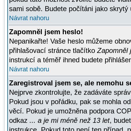
sami sobě. Budete počítáni jako skrytý 
Návrat nahoru
Zapomněl jsem heslo!
Nepanikařte! Vaše heslo můžeme obnov
přihlašovací stránce tlačítko
Zapomněl j
instrukcí a téměř ihned budete přihlášen
Návrat nahoru
Zaregistroval jsem se, ale nemohu se
Nejprve zkontrolujte, že zadáváte správ
Pokud jsou v pořádku, pak se mohla ode
věcí. Pokud je umožněna podpora COPPA a
odkaz
... a je mi méně než 13 let
, bude
instrukce. Pokud toto není ten případ, 