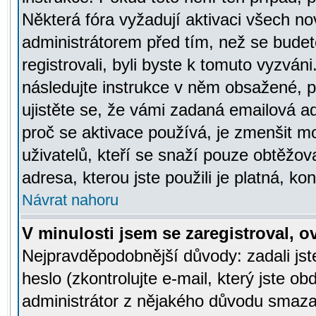
Některá fóra vyžadují aktivaci všech n
administrátorem před tím, než se budete
registrovali, byli byste k tomuto vyzván
následujte instrukce v něm obsažené, po
ujistěte se, že vámi zadaná emailová a
proč se aktivace používá, je zmenšit 
uživatelů, kteří se snaží pouze obtěžovat
adresa, kterou jste použili je platná, ko
Návrat nahoru
V minulosti jsem se zaregistroval, 
Nejpravděpodobnější důvody: zadali js
heslo (zkontrolujte e-mail, který jste obd
administrátor z nějakého důvodu smazal