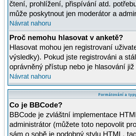
čtení, prohlížení, přispívání atd. potřeb
může poskytnout jen moderátor a adminis
Návrat nahoru
Proč nemohu hlasovat v anketě?
Hlasovat mohou jen registrovaní uživat
výsledky). Pokud jste registrováni a st
oprávněný přístup nebo je hlasování ji
Návrat nahoru
Formátování a typ
Co je BBCode?
BBCode je zvláštní implementace HTML.
administrátor (můžete toto nepovolit pr
sám o sobě je podobný stylu HTML, tag