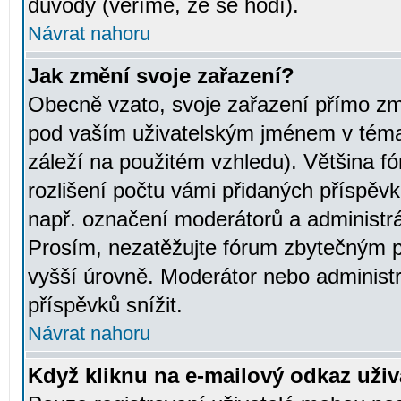
důvody (věříme, že se hodí).
Návrat nahoru
Jak změní svoje zařazení?
Obecně vzato, svoje zařazení přímo zm
pod vaším uživatelským jménem v témat
záleží na použitém vzhledu). Většina fó
rozlišení počtu vámi přidaných příspěvků 
např. označení moderátorů a administrá
Prosím, nezatěžujte fórum zbytečným př
vyšší úrovně. Moderátor nebo administ
příspěvků snížit.
Návrat nahoru
Když kliknu na e-mailový odkaz uživa