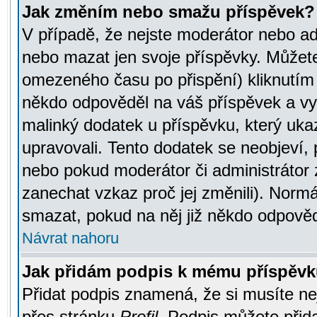
Jak změním nebo smažu příspěvek?
V případě, že nejste moderátor nebo ad
nebo mazat jen svoje příspěvky. Můžete
omezeného času po přispění) kliknutím 
někdo odpověděl na váš příspěvek a vy
malinký dodatek u příspěvku, který ukazu
upravovali. Tento dodatek se neobjeví,
nebo pokud moderátor či administrátor z
zanechat vzkaz proč jej změnili). Norm
smazat, pokud na něj již někdo odpověd
Návrat nahoru
Jak přidám podpis k mému příspěv
Přidat podpis znamená, že si musíte nej
přes stránku
Profil
. Podpis můžete přid