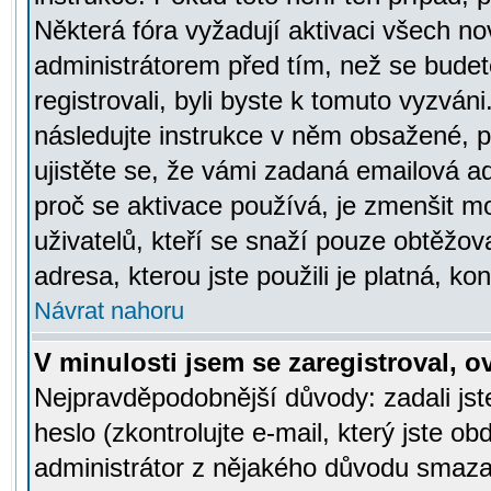
Některá fóra vyžadují aktivaci všech n
administrátorem před tím, než se budete
registrovali, byli byste k tomuto vyzván
následujte instrukce v něm obsažené, po
ujistěte se, že vámi zadaná emailová a
proč se aktivace používá, je zmenšit 
uživatelů, kteří se snaží pouze obtěžovat
adresa, kterou jste použili je platná, ko
Návrat nahoru
V minulosti jsem se zaregistroval, 
Nejpravděpodobnější důvody: zadali js
heslo (zkontrolujte e-mail, který jste obd
administrátor z nějakého důvodu smazal