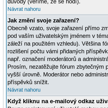
důvody (věříme, že se hodí).
Návrat nahoru
Jak změní svoje zařazení?
Obecně vzato, svoje zařazení přímo zm
pod vaším uživatelským jménem v témat
záleží na použitém vzhledu). Většina fó
rozlišení počtu vámi přidaných příspěvků 
např. označení moderátorů a administrá
Prosím, nezatěžujte fórum zbytečným př
vyšší úrovně. Moderátor nebo administ
příspěvků snížit.
Návrat nahoru
Když kliknu na e-mailový odkaz uživa