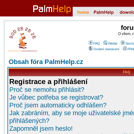
for
O všem, 
FAQ
Hledat
Sezna
Osobní nastavení
Přih
Obsah fóra PalmHelp.cz
FAQ
Registrace a přihlášení
Proč se nemohu přihlásit?
Je vůbec potřeba se registrovat?
Proč jsem automaticky odhlášen?
Jak zabráním, aby se moje uživatelské jmé
přihlášených?
Zapomněl jsem heslo!