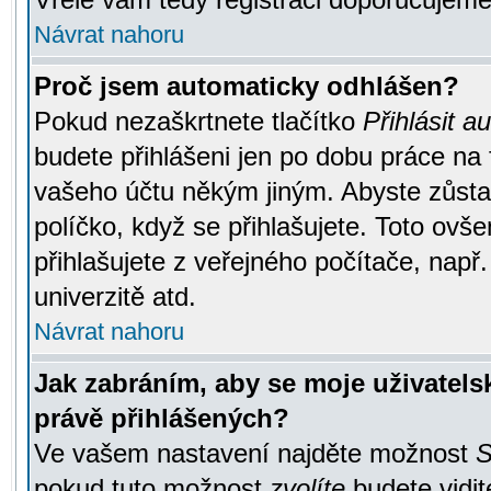
Návrat nahoru
Proč jsem automaticky odhlášen?
Pokud nezaškrtnete tlačítko
Přihlásit a
budete přihlášeni jen po dobu práce na 
vašeho účtu někým jiným. Abyste zůstali
políčko, když se přihlašujete. Toto ov
přihlašujete z veřejného počítače, např
univerzitě atd.
Návrat nahoru
Jak zabráním, aby se moje uživatel
právě přihlášených?
Ve vašem nastavení najděte možnost
S
pokud tuto možnost
zvolíte
budete vidit