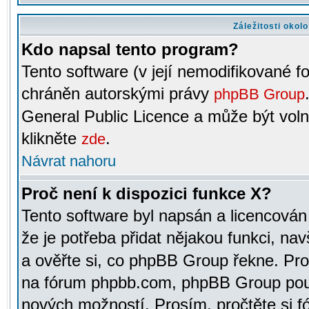
Záležitosti okol
Kdo napsal tento program?
Tento software (v její nemodifikované f
chráněn autorskými právy
phpBB Group
General Public Licence a může být voln
klikněte
.
zde
Návrat nahoru
Proč není k dispozici funkce X?
Tento software byl napsán a licencová
že je potřeba přidat nějakou funkci, nav
a ověřte si, co phpBB Group řekne. Pro
na fórum phpbb.com, phpBB Group pou
nových možností. Prosím, pročtěte si fó