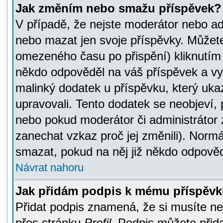
Jak změním nebo smažu příspěvek?
V případě, že nejste moderátor nebo ad
nebo mazat jen svoje příspěvky. Můžete
omezeného času po přispění) kliknutím 
někdo odpověděl na váš příspěvek a vy
malinký dodatek u příspěvku, který ukazu
upravovali. Tento dodatek se neobjeví,
nebo pokud moderátor či administrátor z
zanechat vzkaz proč jej změnili). Norm
smazat, pokud na něj již někdo odpověd
Návrat nahoru
Jak přidám podpis k mému příspěv
Přidat podpis znamená, že si musíte nej
přes stránku
Profil
. Podpis můžete přid