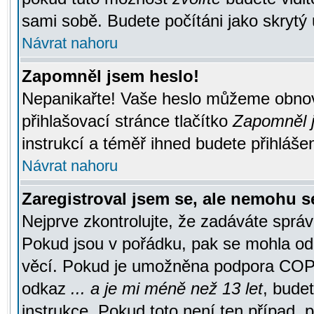
sami sobě. Budete počítáni jako skrytý 
Návrat nahoru
Zapomněl jsem heslo!
Nepanikařte! Vaše heslo můžeme obnov
přihlašovací stránce tlačítko
Zapomněl j
instrukcí a téměř ihned budete přihlášen
Návrat nahoru
Zaregistroval jsem se, ale nemohu se
Nejprve zkontrolujte, že zadáváte správ
Pokud jsou v pořádku, pak se mohla ode
věcí. Pokud je umožněna podpora COPPA a
odkaz
... a je mi méně než 13 let
, bude
instrukce. Pokud toto není ten případ, 