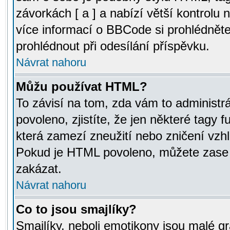
závorkách [ a ] a nabízí větší kontrolu 
více informací o BBCode si prohlédnět
prohlédnout při odesílání příspěvku.
Návrat nahoru
Můžu používat HTML?
To závisí na tom, zda vám to administr
povoleno, zjistíte, že jen některé tagy f
která zamezí zneužití nebo zničení vzh
Pokud je HTML povoleno, můžete zase p
zakázat.
Návrat nahoru
Co to jsou smajlíky?
Smajlíky, neboli emotikony jsou malé gr