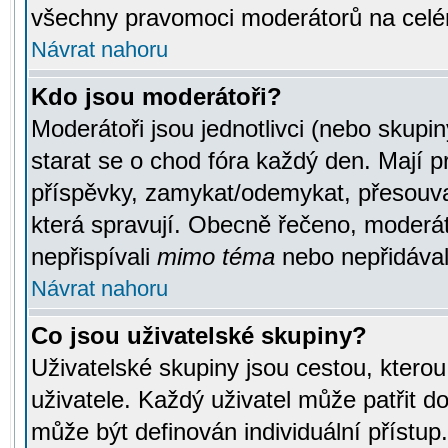
všechny pravomoci moderátorů na celé
Návrat nahoru
Kdo jsou moderátoři?
Moderátoři jsou jednotlivci (nebo skupiny
starat se o chod fóra každý den. Mají 
příspěvky, zamykat/odemykat, přesouva
která spravují. Obecně řečeno, moderáto
nepřispívali
mimo téma
nebo nepřidávali
Návrat nahoru
Co jsou uživatelské skupiny?
Uživatelské skupiny jsou cestou, ktero
uživatele. Každý uživatel může patřit d
může být definován individuální přístu