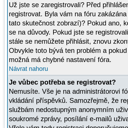
Už jste se zaregistrovali? Před přihláše
registrovat. Byla vám na fóru zakázána
tato skutečnost zobrazí)? Pokud ano, ko
se na důvody. Pokud jste se registrovali,
stále se nemůžete přihlásit, znovu zkont
Obvykle toto bývá ten problém a pokud n
možná má chybné nastavení fóra.
Návrat nahoru
Je vůbec potřeba se registrovat?
Nemusíte. Vše je na administrátorovi fó
vkládání příspěvků. Samozřejmě, že reg
službám nedostupným anonymním uživat
soukromé zprávy, posílání e-mailů uživa
Vřele vám tedy registraci doporučujeme.