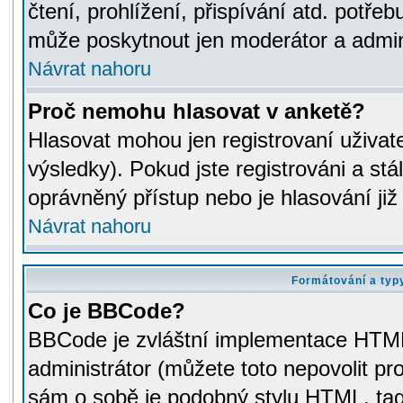
čtení, prohlížení, přispívání atd. potřeb
může poskytnout jen moderátor a adminis
Návrat nahoru
Proč nemohu hlasovat v anketě?
Hlasovat mohou jen registrovaní uživat
výsledky). Pokud jste registrováni a st
oprávněný přístup nebo je hlasování ji
Návrat nahoru
Formátování a typ
Co je BBCode?
BBCode je zvláštní implementace HTML.
administrátor (můžete toto nepovolit pr
sám o sobě je podobný stylu HTML, tag