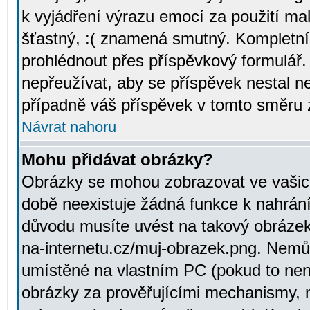
k vyjádření výrazu emocí za použití ma
šťastný, :( znamená smutný. Kompletní
prohlédnout přes příspěvkový formulář.
nepřeužívat, aby se příspěvek nestal 
případně váš příspěvek v tomto směru 
Návrat nahoru
Mohu přidávat obrázky?
Obrázky se mohou zobrazovat ve vašich
době neexistuje žádná funkce k nahrání
důvodu musíte uvést na takový obrázek
na-internetu.cz/muj-obrazek.png. Nemů
umístěné na vlastním PC (pokud to není
obrázky za prověřujícími mechanismy, 