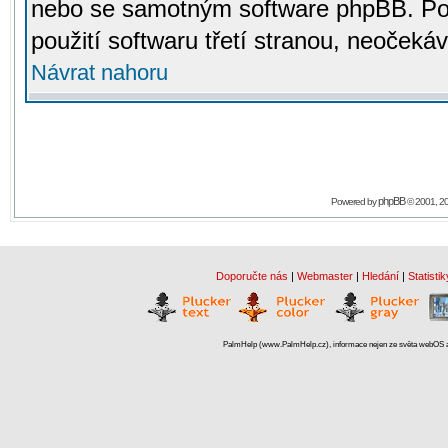
nebo se samotným software phpBB. Po
použití softwaru třetí stranou, neoček
Návrat nahoru
phpBB
Powered by
© 2001, 2
Doporučte nás
|
Webmaster
|
Hledání
|
Statistik
PalmHelp (www.PalmHelp.cz), informace nejen ze světa webOS a 