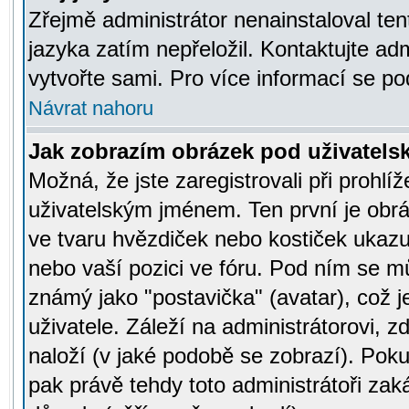
Zřejmě administrátor nenainstaloval tent
jazyka zatím nepřeložil. Kontaktujte adm
vytvořte sami. Pro více informací se po
Návrat nahoru
Jak zobrazím obrázek pod uživatel
Možná, že jste zaregistrovali při prohl
uživatelským jménem. Ten první je obrá
ve tvaru hvězdiček nebo kostiček ukazujíc
nebo vaší pozici ve fóru. Pod ním se m
známý jako "postavička" (avatar), což 
uživatele. Záleží na administrátorovi, zd
naloží (v jaké podobě se zobrazí). Pok
pak právě tehdy toto administrátoři zaká