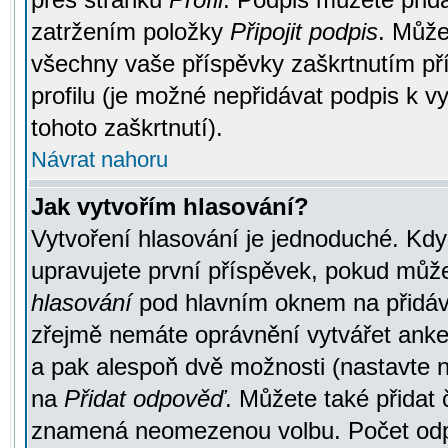
zatržením položky
Připojit podpis
. Může
všechny vaše příspěvky zaškrtnutím pří
profilu (je možné nepřidávat podpis k
tohoto zaškrtnutí).
Návrat nahoru
Jak vytvořím hlasování?
Vytvoření hlasování je jednoduché. Kdy
upravujete první příspěvek, pokud můžet
hlasování
pod hlavním oknem na přidává
zřejmě nemáte oprávnění vytvářet anket
a pak alespoň dvě možnosti (nastavte 
na
Přidat odpověď
. Můžete také přidat 
znamená neomezenou volbu. Počet odpo