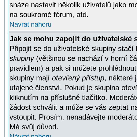
snáze nastavit několik uživatelů jako m
na soukromé fórum, atd.
Návrat nahoru
Jak se mohu zapojit do uživatelské
Připojit se do uživatelské skupiny stačí
skupiny
(většinou se nachází v horní čás
pravidlem) a pak si můžete prohlédnou
skupiny mají
otevřený přístup
, některé 
utajené členství. Pokud je skupina ote
kliknutím na příslušné tlačítko. Moderá
žádost schválit a může se vás zeptat n
vstoupit. Prosím, nenadávejte moderáto
Má svůj důvod.
Návrat nahoru