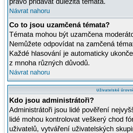
právo přidávat důležitá témata.
Návrat nahoru
Co to jsou uzamčená témata?
Témata mohou být uzamčena moderáto
Nemůžete odpovídat na zamčená témata
Každé hlasování je automaticky ukon
z mnoha různých důvodů.
Návrat nahoru
Uživatelské úrovn
Kdo jsou administrátoři?
Administrátoři jsou lidé pověření nejvyš
lidé mohou kontrolovat veškerý chod fó
uživatelů, vytváření uživatelských skup