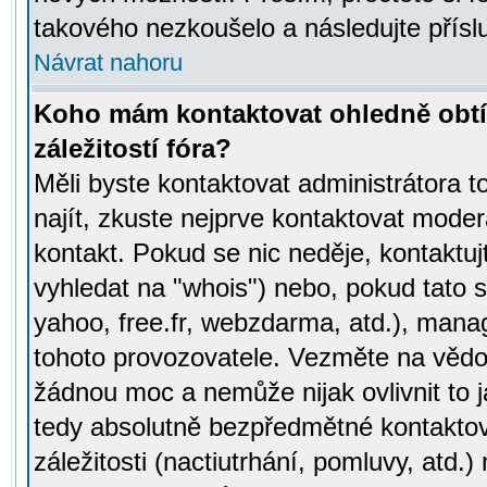
takového nezkoušelo a následujte přísl
Návrat nahoru
Koho mám kontaktovat ohledně obtí
záležitostí fóra?
Měli byste kontaktovat administrátora t
najít, zkuste nejprve kontaktovat moder
kontakt. Pokud se nic neděje, kontaktu
vyhledat na "whois") nebo, pokud tato s
yahoo, free.fr, webzdarma, atd.), mana
tohoto provozovatele. Vezměte na vě
žádnou moc a nemůže nijak ovlivnit to j
tedy absolutně bezpředmětné kontaktov
záležitosti (nactiutrhání, pomluvy, atd