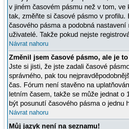
v jiném časovém pásmu než v tom, ve k
tak, změňte si časové pásmo v profilu
časového pásma a podobná nastavení m
uživatelé. Takže pokud nejste registrová
Návrat nahoru
Změnil jsem časové pásmo, ale je to 
Jste si jisti, že jste zadali časové pásm
správného, pak tou nejpravděpodobnější
čas. Fórum není stavěno na uplatňován
letním časem, takže se může jednat o 
být posunutí časového pásma o jednu ho
Návrat nahoru
Můj jazyk není na seznamu!