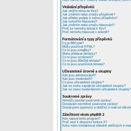
Vkládání příspěvků
Jak vložím téma do fóra?
Jak změním nebo smažu příspěvek?
Jak přidám podpis k mému příspěvku?
Jak vytvořím hlasování?
Jak změním nebo smažu hlasování?
Proč se nemohu dostat k fóru?
Proč nemohu hlasovat v anketě?
Formátování a typy příspěvků
Co je BBCode?
Můžu používat HTML?
Co to jsou smajlíky?
Mohu přidávat obrázky?
Co to jsou oznámení?
Co to jsou důležitá témata?
Co to jsou uzamčená témata?
Uživatelské úrovně a skupiny
Kdo jsou administrátoři?
Kdo jsou moderátoři?
Co jsou uživatelské skupiny?
Jak se mohu zapojit do uživatelské skupiny?
Jak se stanu moderátorem uživatelské skupiny
Soukromé zprávy
Nemůžu posílat soukromé zprávy!
Dostávám nechtěné soukromé zprávy!
Dostal jsem spamový a obtížný e-mail od někoho
Záležitosti okolo phpBB 2
Kdo napsal tento program?
Proč není k dispozici funkce X?
Koho mám kontaktovat ohledně obtížných e-mailů