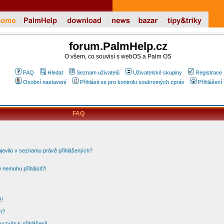
forum.PalmHelp.cz
O všem, co souvisí s webOS a Palm OS
FAQ
Hledat
Seznam uživatelů
Uživatelské skupiny
Registrace
Osobní nastavení
Přihlásit se pro kontrolu soukromých zpráv
Přihlášení
FAQ
bjevilo v seznamu právě přihlášených?
 nemohu přihlásit?!
ě!
m?
vyzván k přihlášení!