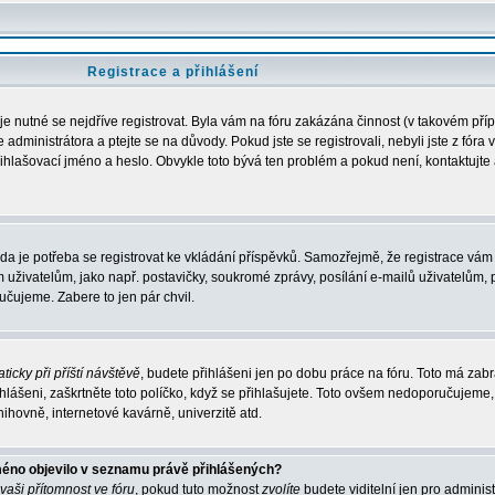
Registrace a přihlášení
 je nutné se nejdříve registrovat. Byla vám na fóru zakázána činnost (v takovém pří
administrátora a ptejte se na důvody. Pokud jste se registrovali, nebyli jste z fóra 
řihlašovací jméno a heslo. Obvykle toto bývá ten problém a pokud není, kontaktujte 
zda je potřeba se registrovat ke vkládání příspěvků. Samozřejmě, že registrace vám 
ivatelům, jako např. postavičky, soukromé zprávy, posílání e-mailů uživatelům, p
učujeme. Zabere to jen pár chvil.
ticky při příští návštěvě
, budete přihlášeni jen po dobu práce na fóru. Toto má zabrá
hlášeni, zaškrtněte toto políčko, když se přihlašujete. Toto ovšem nedoporučujeme,
nihovně, internetové kavárně, univerzitě atd.
méno objevilo v seznamu právě přihlášených?
 vaši přítomnost ve fóru
, pokud tuto možnost
zvolíte
budete viditelní jen pro adminis