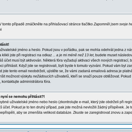
 tomto případě zmáčkněte na přihlašovací stránce tlačítko
Zapomněl jsem svoje h
ni
lásit!
uživatelské jméno a heslo. Pokud jsou v pořádku, pak se mohla odehrát jedna z ná
ikli jste při registraci na odkaz
... a je mi méně než 13 let
, budete muset následo
váš účet musí být aktivován. Některá fóra vyžadují aktivaci všech nových registrací,
 přihlásit. Když jste se registrovali, byli byste k tomuto vyzváni. Pokud vám byl za
 jste tento email neobdrželi, ujistěte se, že vámi zadaná emailová adresa je platn
nšit možnost výskytu
nežádoucích
uživatelů, kteří se snaží pouze obtěžovat. Pokud si 
, kontaktujte administrátora fóra.
 nyní se nemohu přihlásit?!
bné uživatelské jméno nebo heslo (zkontrolujte e-mail, který jste obdrželi při regi
účet. Pokud je to ten druhý případ, pak jste možná nevložili žádný příspěvek. Je t
 nepřispěli, aby se zmenšila velikost databáze. Zkuste se zaregistrovat znovu a zapo