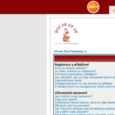
Obsah fóra PalmHelp.cz
Registrace a přihlášení
Proč se nemohu přihlásit?
Je vůbec potřeba se registrovat?
Proč jsem automaticky odhlášen?
Jak zabráním, aby se moje uživatelské jméno o
Zapomněl jsem heslo!
Zaregistroval jsem se, ale nemohu se přihlásit!
V minulosti jsem se zaregistroval, ovšem nyní se
Uživatelská nastavení
Jak změním svoje nastavení?
Časy jsou špatně!
Změnil jsem časové pásmo, ale je to stále špatn
Můj jazyk není na seznamu!
Jak zobrazím obrázek pod uživatelským jméne
Jak změní svoje zařazení?
Když kliknu na e-mailový odkaz uživatele, jsem 