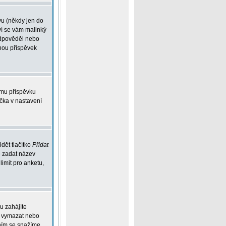
vu (někdy jen do
ví se vám malinký
eodpověděl nebo
ohou příspěvek
ému příspěvku
íčka v nastavení
dět tlačítko
Přidat
e zadat název
limit pro anketu,
u zahájíte
ou vymazat nebo
ením se snažíme