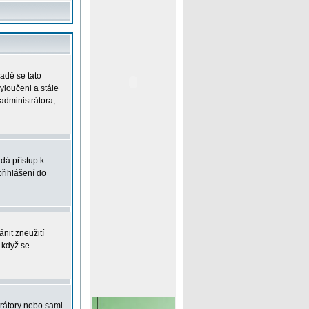
padě se tato
vyloučeni a stále
administrátora,
dá přístup k
řihlášení do
nit zneužití
 když se
trátory nebo sami