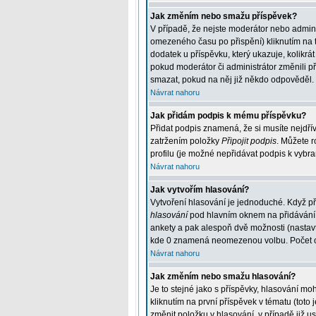
Jak změním nebo smažu příspěvek?
V případě, že nejste moderátor nebo admini
omezeného času po přispění) kliknutím na t
dodatek u příspěvku, který ukazuje, kolikr
pokud moderátor či administrátor změnili p
smazat, pokud na něj již někdo odpověděl.
Návrat nahoru
Jak přidám podpis k mému příspěvku?
Přidat podpis znamená, že si musíte nejdřív
zatržením položky
Připojit podpis
. Můžete r
profilu (je možné nepřidávat podpis k vybr
Návrat nahoru
Jak vytvořím hlasování?
Vytvoření hlasování je jednoduché. Když př
hlasování
pod hlavním oknem na přidávání p
ankety a pak alespoň dvě možnosti (nastav
kde 0 znamená neomezenou volbu. Počet odp
Návrat nahoru
Jak změním nebo smažu hlasování?
Je to stejné jako s příspěvky, hlasování 
kliknutím na první příspěvek v tématu (tot
změnit položku v hlasování, v případě již 