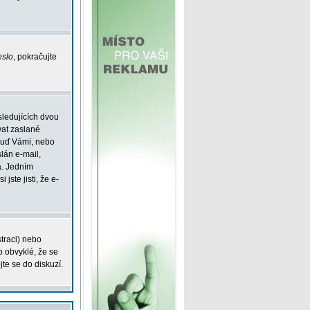
eslo
, pokračujte
sledujících dvou
vat zaslané
 buď Vámi, nebo
slán e-mail,
á. Jedním
jste jisti, že e-
straci) nebo
o obvyklé, že se
jte se do diskuzí.