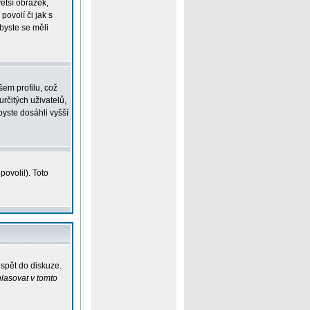
větší obrázek,
povolí či jak s
 byste se měli
em profilu, což
určitých uživatelů,
yste dosáhli vyšší
ovolil). Toto
ispět do diskuze.
lasovat v tomto