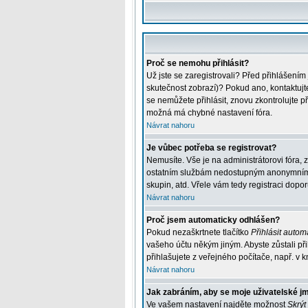
Proč se nemohu přihlásit?
Už jste se zaregistrovali? Před přihlášením
skutečnost zobrazí)? Pokud ano, kontaktujte 
se nemůžete přihlásit, znovu zkontrolujte p
možná má chybné nastavení fóra.
Návrat nahoru
Je vůbec potřeba se registrovat?
Nemusíte. Vše je na administrátorovi fóra, 
ostatním službám nedostupným anonymním už
skupin, atd. Vřele vám tedy registraci dopor
Návrat nahoru
Proč jsem automaticky odhlášen?
Pokud nezaškrtnete tlačítko
Přihlásit automa
vašeho účtu někým jiným. Abyste zůstali při
přihlašujete z veřejného počítače, např. v k
Návrat nahoru
Jak zabráním, aby se moje uživatelské j
Ve vašem nastavení najděte možnost
Skrýt