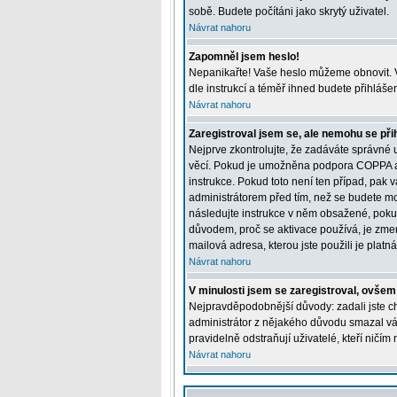
sobě. Budete počítáni jako skrytý uživatel.
Návrat nahoru
Zapomněl jsem heslo!
Nepanikařte! Vaše heslo můžeme obnovit. V
dle instrukcí a téměř ihned budete přihláše
Návrat nahoru
Zaregistroval jsem se, ale nemohu se přih
Nejprve zkontrolujte, že zadáváte správné 
věcí. Pokud je umožněna podpora COPPA a kl
instrukce. Pokud toto není ten případ, pak 
administrátorem před tím, než se budete moci
následujte instrukce v něm obsažené, pokud
důvodem, proč se aktivace používá, je zme
mailová adresa, kterou jste použili je platná
Návrat nahoru
V minulosti jsem se zaregistroval, ovšem
Nejpravděpodobnější důvody: zadali jste chy
administrátor z nějakého důvodu smazal váš 
pravidelně odstraňují uživatelé, kteří ničím
Návrat nahoru