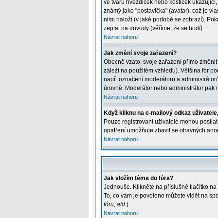
ve tvaru hvězdiček nebo kostiček ukazující, 
známý jako "postavička" (avatar), což je vla
nimi naloží (v jaké podobě se zobrazí). Pok
zeptat na důvody (věříme, že se hodí).
Návrat nahoru
Jak změní svoje zařazení?
Obecně vzato, svoje zařazení přímo změnit
záleží na použitém vzhledu). Většina fór pou
např. označení moderátorů a administrátorů
úrovně. Moderátor nebo administrátor pak m
Návrat nahoru
Když kliknu na e-mailový odkaz uživatele,
Pouze registrovaní uživatelé mohou posílat 
opatření umožňuje zbavit se otravných anon
Návrat nahoru
Jak vložím téma do fóra?
Jednouše. Klikněte na příslušné tlačítko n
To, co vám je povoleno můžete vidět na spo
fóru, atd.
).
Návrat nahoru