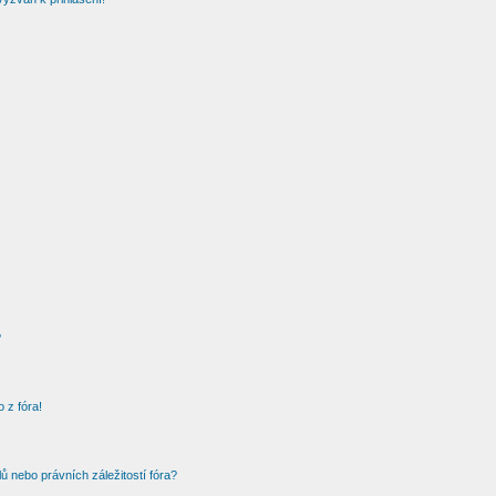
?
 z fóra!
 nebo právních záležitostí fóra?