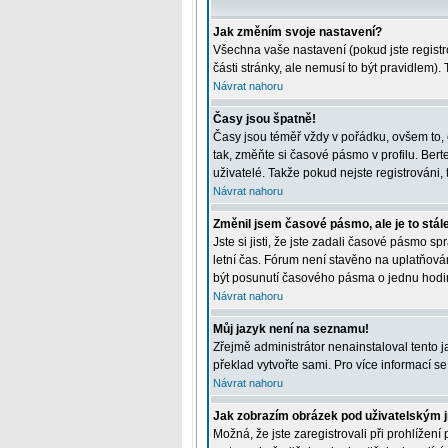
Jak změním svoje nastavení?
Všechna vaše nastavení (pokud jste registr
části stránky, ale nemusí to být pravidlem)
Návrat nahoru
Časy jsou špatně!
Časy jsou téměř vždy v pořádku, ovšem to, 
tak, změňte si časové pásmo v profilu. Be
uživatelé. Takže pokud nejste registrováni, t
Návrat nahoru
Změnil jsem časové pásmo, ale je to stál
Jste si jisti, že jste zadali časové pásmo 
letní čas. Fórum není stavěno na uplatňová
být posunutí časového pásma o jednu hodin
Návrat nahoru
Můj jazyk není na seznamu!
Zřejmě administrátor nenainstaloval tento ja
překlad vytvořte sami. Pro více informací s
Návrat nahoru
Jak zobrazím obrázek pod uživatelským
Možná, že jste zaregistrovali při prohlížen