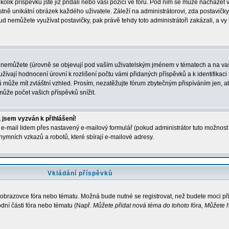
kolik příspěvků jste již přidali nebo vaší pozici ve fóru. Pod ním se může nacházet 
stně unikátní obrázek každého uživatele. Záleží na administrátorovi, zda postavičky 
ud nemůžete využívat postavičky, pak právě tehdy toto administrátoři zakázali, a vy
 nemůžete (úrovně se objevují pod vaším uživatelským jménem v tématech a na vaš
žívají hodnocení úrovní k rozlišení počtu vámi přidaných příspěvků a k identifikaci 
 může mít zvláštní vzhled. Prosím, nezatěžujte fórum zbytečným přispíváním jen, ab
ůže počet vašich příspěvků snížit.
 jsem vyzván k přihlášení!
e-mail lidem přes nastavený e-mailový formulář (pokud administrátor tuto možnost p
ymních vzkazů a robotů, které sbírají e-mailové adresy.
Vkládání příspěvků
a obrazovce fóra nebo tématu. Možná bude nutné se registrovat, než budete moci př
dní části fóra nebo tématu (Např.
Můžete přidat nová téma do tohoto fóra, Můžete h