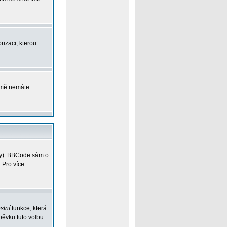
rizaci, kterou
ejmě nemáte
vky). BBCode sám o
 Pro více
stní
funkce, která
pěvku tuto volbu