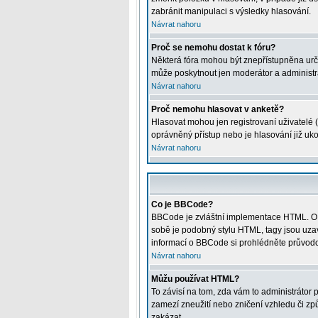
zabránit manipulaci s výsledky hlasování.
Návrat nahoru
Proč se nemohu dostat k fóru?
Některá fóra mohou být znepřístupněna určitý
může poskytnout jen moderátor a administrát
Návrat nahoru
Proč nemohu hlasovat v anketě?
Hlasovat mohou jen registrovaní uživatelé (
oprávněný přístup nebo je hlasování již uk
Návrat nahoru
Co je BBCode?
BBCode je zvláštní implementace HTML. O j
sobě je podobný stylu HTML, tagy jsou uzavře
informací o BBCode si prohlédněte průvodce
Návrat nahoru
Můžu používat HTML?
To závisí na tom, zda vám to administrátor p
zamezí zneužití nebo zničení vzhledu či z
zakázat.