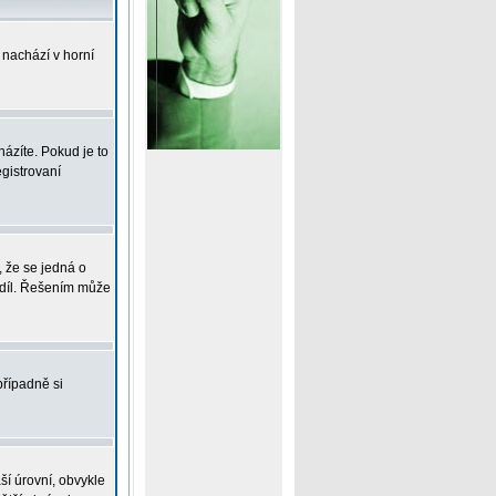
 nachází v horní
ázíte. Pokud je to
gistrovaní
, že se jedná o
zdíl. Řešením může
případně si
ší úrovní, obvykle