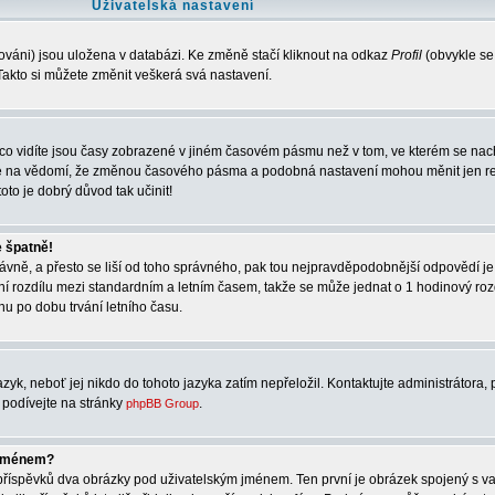
Uživatelská nastavení
ováni) jsou uložena v databázi. Ke změně stačí kliknout na odkaz
Profil
(obvykle se
. Takto si můžete změnit veškerá svá nastavení.
co vidíte jsou časy zobrazené v jiném časovém pásmu než v tom, ve kterém se nach
rte na vědomí, že změnou časového pásma a podobná nastavení mohou měnit jen re
oto je dobrý důvod tak učinit!
e špatně!
správně, a přesto se liší od toho správného, pak tou nejpravděpodobnější odpovědí je
ní rozdílu mezi standardním a letním časem, takže se může jednat o 1 hodinový ro
u po dobu trvání letního času.
zyk, neboť jej nikdo do tohoto jazyka zatím nepřeložil. Kontaktujte administrátora, 
e podívejte na stránky
.
phpBB Group
 jménem?
í příspěvků dva obrázky pod uživatelským jménem. Ten první je obrázek spojený s va