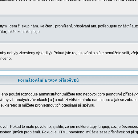
m lidem či skupinám. Ke čtení, prohlížení, přispívání atd. potřebujete zvláštní auto
or, takže kontaktujte je.
aby nebyly zkresleny výsledky). Pokud jste registrováni a stále nemůžete volit, zř
ončeno.
Formátování a typy příspěvků
eho použití rozhoduje administrátor (můžete toto nepovolit pro jednotlivé příspě
ny v hranatých závorkách [ a ] a nabízí větší kontrolu nad tím, co a jak se zobrazí.
, kterého si můžete prohlédnout při odesílání příspěvku.
ovolí. Pokud to máte povoleno, zjistíte, že jen některé tagy fungují, což je
bezpečno
působení jiných problémů. Pokud je HTML povoleno, můžete zase příspěvek od přís