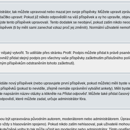
strátor, tak můžete upravovat nebo mazat jen svoje příspěvky. Můžete upravit zprá
lačítko
upravit
. Pokud již někdo odpověděl na váš příspěvek a vy ho upravíte, obje
át jste tento příspěvek upravovali. Tento dodatek se neobjeví, pokud zatím nikdo n
říspěvek (ti by měli sami zanechat vzkaz proč jej změnili). Normální uživatelé nem
 nějaký vytvořit. To uděláte přes stránku
Profil
. Podpis můžete přidat k právě psan
ovněž přidat stejný podpis pro všechny vaše příspěvky zaškrtnutím příslušného pol
aným příspěvkům odstraněním tohoto zaškrtnutí).
idáte nový příspěvek (nebo upravujete první příspěvek, pokud můžete) měli byste vi
říspěvků (pokud to nevidíte, zřejmě nemáte oprávnění vytvářet ankety). Měli byst
te napsáním název otázky a klikněte na
Přidat odpověď
. Můžete také přidat časový 
ovědí, které můžete zadat, určuje administrátor fóra.
mohou být upravována původním autorem, moderátorem nebo administrátorem. Úprav
o je vždy s hlasováním spojeno). Pokud nikdo zatím nehlasoval, pak uživatelé moh
uskutečněné volby to tak může učinit jen moderátor nebo administrátor. Tímto opatř