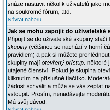
snáze nastavit několik uživatelů jako m
na soukromé fórum, atd.
Návrat nahoru
Jak se mohu zapojit do uživatelské
Připojit se do uživatelské skupiny stačí
skupiny
(většinou se nachází v horní čás
pravidlem) a pak si můžete prohlédnou
skupiny mají
otevřený přístup
, některé 
utajené členství. Pokud je skupina ote
kliknutím na příslušné tlačítko. Moderá
žádost schválit a může se vás zeptat n
vstoupit. Prosím, nenadávejte moderáto
Má svůj důvod.
Návrat nahoru