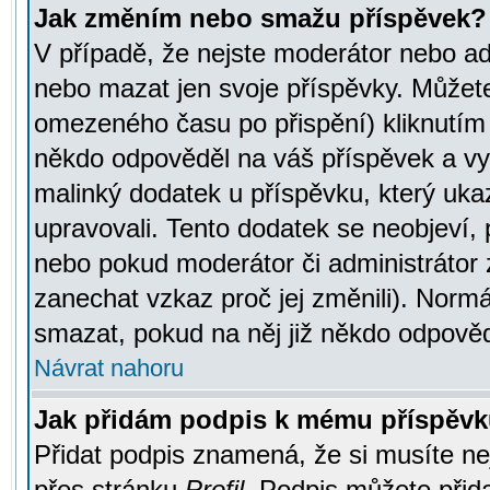
Jak změním nebo smažu příspěvek?
V případě, že nejste moderátor nebo ad
nebo mazat jen svoje příspěvky. Můžete
omezeného času po přispění) kliknutím 
někdo odpověděl na váš příspěvek a vy
malinký dodatek u příspěvku, který ukazu
upravovali. Tento dodatek se neobjeví,
nebo pokud moderátor či administrátor z
zanechat vzkaz proč jej změnili). Norm
smazat, pokud na něj již někdo odpověd
Návrat nahoru
Jak přidám podpis k mému příspěv
Přidat podpis znamená, že si musíte nej
přes stránku
Profil
. Podpis můžete přid