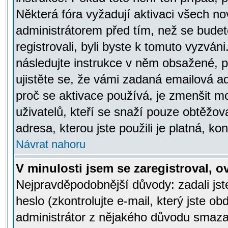
Některá fóra vyžadují aktivaci všech n
administrátorem před tím, než se budete
registrovali, byli byste k tomuto vyzván
následujte instrukce v něm obsažené, po
ujistěte se, že vámi zadaná emailová a
proč se aktivace používá, je zmenšit 
uživatelů, kteří se snaží pouze obtěžovat
adresa, kterou jste použili je platná, ko
Návrat nahoru
V minulosti jsem se zaregistroval, 
Nejpravděpodobnější důvody: zadali js
heslo (zkontrolujte e-mail, který jste obd
administrátor z nějakého důvodu smazal