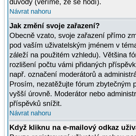
důvody (věříme, že se hodí).
Návrat nahoru
Jak změní svoje zařazení?
Obecně vzato, svoje zařazení přímo zm
pod vaším uživatelským jménem v témat
záleží na použitém vzhledu). Většina fó
rozlišení počtu vámi přidaných příspěvků 
např. označení moderátorů a administrá
Prosím, nezatěžujte fórum zbytečným př
vyšší úrovně. Moderátor nebo administ
příspěvků snížit.
Návrat nahoru
Když kliknu na e-mailový odkaz uživa