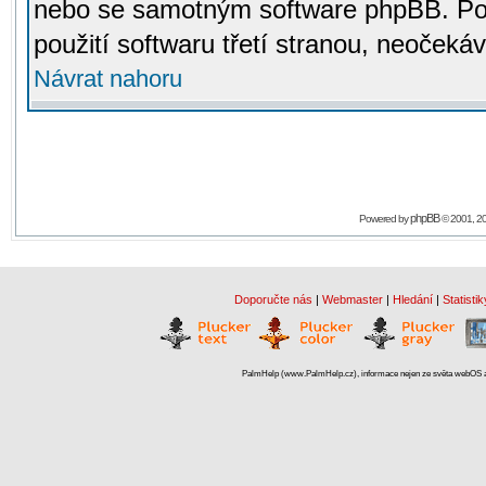
nebo se samotným software phpBB. Po
použití softwaru třetí stranou, neoček
Návrat nahoru
phpBB
Powered by
© 2001, 2
Doporučte nás
|
Webmaster
|
Hledání
|
Statistik
PalmHelp (www.PalmHelp.cz), informace nejen ze světa webOS a 