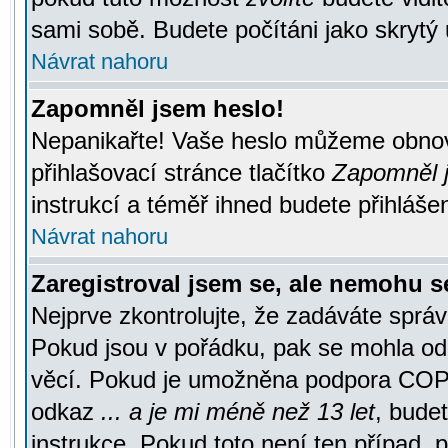
sami sobě. Budete počítáni jako skrytý 
Návrat nahoru
Zapomněl jsem heslo!
Nepanikařte! Vaše heslo můžeme obnov
přihlašovací stránce tlačítko
Zapomněl j
instrukcí a téměř ihned budete přihlášen
Návrat nahoru
Zaregistroval jsem se, ale nemohu se
Nejprve zkontrolujte, že zadáváte správ
Pokud jsou v pořádku, pak se mohla ode
věcí. Pokud je umožněna podpora COPPA a
odkaz
... a je mi méně než 13 let
, bude
instrukce. Pokud toto není ten případ, 