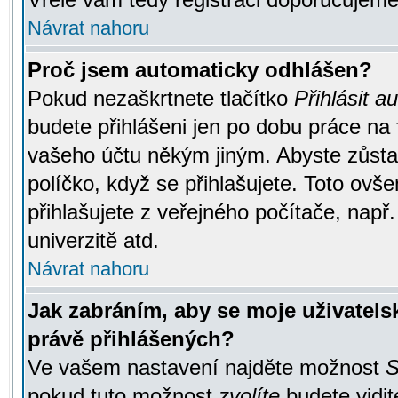
Návrat nahoru
Proč jsem automaticky odhlášen?
Pokud nezaškrtnete tlačítko
Přihlásit a
budete přihlášeni jen po dobu práce na 
vašeho účtu někým jiným. Abyste zůstali
políčko, když se přihlašujete. Toto ov
přihlašujete z veřejného počítače, např
univerzitě atd.
Návrat nahoru
Jak zabráním, aby se moje uživatel
právě přihlášených?
Ve vašem nastavení najděte možnost
S
pokud tuto možnost
zvolíte
budete vidit