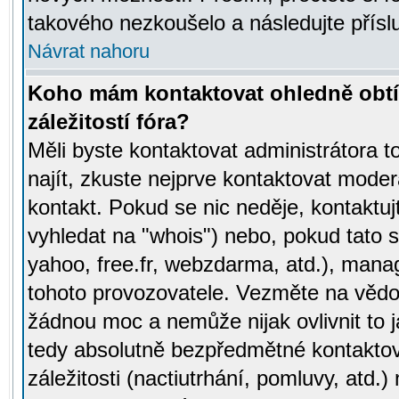
takového nezkoušelo a následujte přísl
Návrat nahoru
Koho mám kontaktovat ohledně obtí
záležitostí fóra?
Měli byste kontaktovat administrátora t
najít, zkuste nejprve kontaktovat moder
kontakt. Pokud se nic neděje, kontaktu
vyhledat na "whois") nebo, pokud tato s
yahoo, free.fr, webzdarma, atd.), mana
tohoto provozovatele. Vezměte na vě
žádnou moc a nemůže nijak ovlivnit to j
tedy absolutně bezpředmětné kontaktov
záležitosti (nactiutrhání, pomluvy, atd