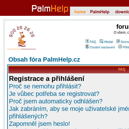
for
O všem, 
FAQ
Hledat
Sezna
Osobní nastavení
Přih
Obsah fóra PalmHelp.cz
FAQ
Registrace a přihlášení
Proč se nemohu přihlásit?
Je vůbec potřeba se registrovat?
Proč jsem automaticky odhlášen?
Jak zabráním, aby se moje uživatelské jmé
přihlášených?
Zapomněl jsem heslo!