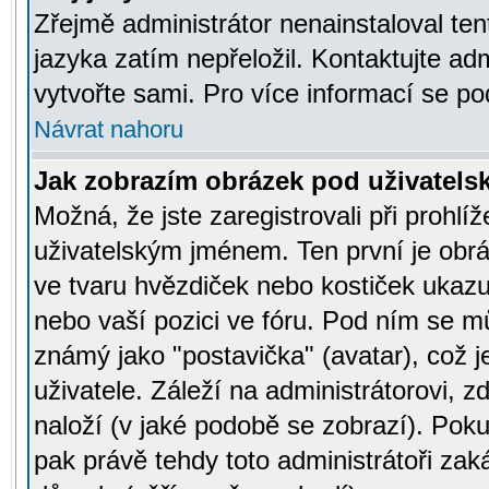
Zřejmě administrátor nenainstaloval tent
jazyka zatím nepřeložil. Kontaktujte adm
vytvořte sami. Pro více informací se po
Návrat nahoru
Jak zobrazím obrázek pod uživatel
Možná, že jste zaregistrovali při prohl
uživatelským jménem. Ten první je obrá
ve tvaru hvězdiček nebo kostiček ukazujíc
nebo vaší pozici ve fóru. Pod ním se m
známý jako "postavička" (avatar), což 
uživatele. Záleží na administrátorovi, zd
naloží (v jaké podobě se zobrazí). Pok
pak právě tehdy toto administrátoři zaká