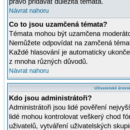
právo přidávat důležitá témata.
Návrat nahoru
Co to jsou uzamčená témata?
Témata mohou být uzamčena moderáto
Nemůžete odpovídat na zamčená témata
Každé hlasování je automaticky ukon
z mnoha různých důvodů.
Návrat nahoru
Uživatelské úrovn
Kdo jsou administrátoři?
Administrátoři jsou lidé pověření nejvyš
lidé mohou kontrolovat veškerý chod fó
uživatelů, vytváření uživatelských skup