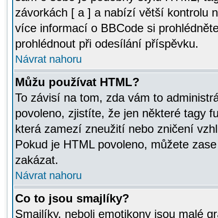
závorkách [ a ] a nabízí větší kontrolu 
více informací o BBCode si prohlédnět
prohlédnout při odesílání příspěvku.
Návrat nahoru
Můžu používat HTML?
To závisí na tom, zda vám to administr
povoleno, zjistíte, že jen některé tagy f
která zamezí zneužití nebo zničení vzh
Pokud je HTML povoleno, můžete zase p
zakázat.
Návrat nahoru
Co to jsou smajlíky?
Smajlíky, neboli emotikony jsou malé gr