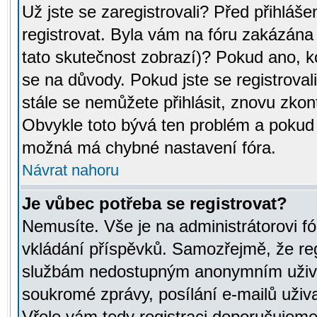
Už jste se zaregistrovali? Před přihláše
registrovat. Byla vám na fóru zakázána
tato skutečnost zobrazí)? Pokud ano, ko
se na důvody. Pokud jste se registrovali,
stále se nemůžete přihlásit, znovu zkont
Obvykle toto bývá ten problém a pokud n
možná má chybné nastavení fóra.
Návrat nahoru
Je vůbec potřeba se registrovat?
Nemusíte. Vše je na administrátorovi fó
vkládání příspěvků. Samozřejmě, že reg
službám nedostupným anonymním uživat
soukromé zprávy, posílání e-mailů uživa
Vřele vám tedy registraci doporučujeme.