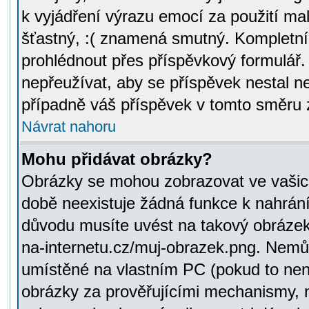
k vyjádření výrazu emocí za použití ma
šťastný, :( znamená smutný. Kompletní
prohlédnout přes příspěvkový formulář.
nepřeužívat, aby se příspěvek nestal 
případně váš příspěvek v tomto směru 
Návrat nahoru
Mohu přidávat obrázky?
Obrázky se mohou zobrazovat ve vašich
době neexistuje žádná funkce k nahrání
důvodu musíte uvést na takový obrázek
na-internetu.cz/muj-obrazek.png. Nemů
umístěné na vlastním PC (pokud to není
obrázky za prověřujícími mechanismy, 