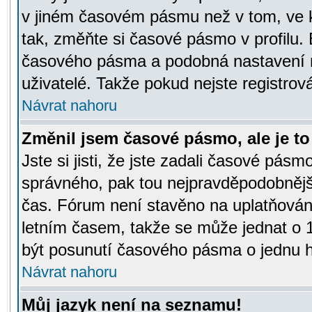
v jiném časovém pásmu než v tom, ve k
tak, změňte si časové pásmo v profilu
časového pásma a podobná nastavení m
uživatelé. Takže pokud nejste registrová
Návrat nahoru
Změnil jsem časové pásmo, ale je to 
Jste si jisti, že jste zadali časové pásm
správného, pak tou nejpravděpodobnější
čas. Fórum není stavěno na uplatňován
letním časem, takže se může jednat o 
být posunutí časového pásma o jednu ho
Návrat nahoru
Můj jazyk není na seznamu!