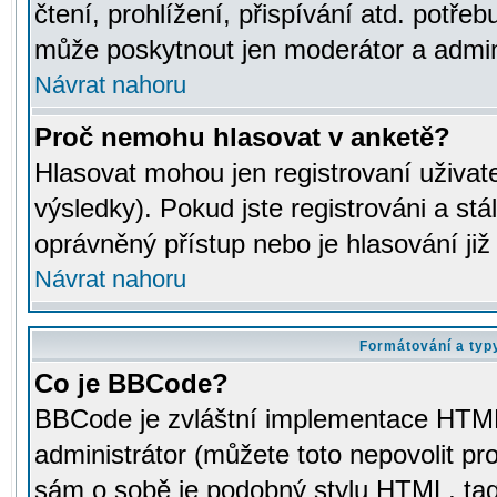
čtení, prohlížení, přispívání atd. potřeb
může poskytnout jen moderátor a adminis
Návrat nahoru
Proč nemohu hlasovat v anketě?
Hlasovat mohou jen registrovaní uživat
výsledky). Pokud jste registrováni a st
oprávněný přístup nebo je hlasování ji
Návrat nahoru
Formátování a typ
Co je BBCode?
BBCode je zvláštní implementace HTML.
administrátor (můžete toto nepovolit pr
sám o sobě je podobný stylu HTML, tag