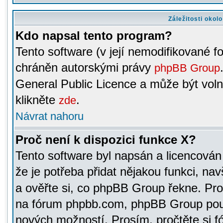
Záležitosti okol
Kdo napsal tento program?
Tento software (v její nemodifikované f
chráněn autorskými právy
phpBB Group
General Public Licence a může být voln
klikněte
.
zde
Návrat nahoru
Proč není k dispozici funkce X?
Tento software byl napsán a licencová
že je potřeba přidat nějakou funkci, nav
a ověřte si, co phpBB Group řekne. Pro
na fórum phpbb.com, phpBB Group pou
nových možností. Prosím, pročtěte si fó