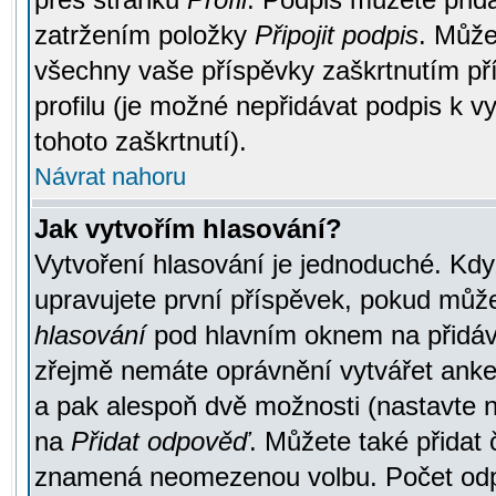
zatržením položky
Připojit podpis
. Může
všechny vaše příspěvky zaškrtnutím pří
profilu (je možné nepřidávat podpis k
tohoto zaškrtnutí).
Návrat nahoru
Jak vytvořím hlasování?
Vytvoření hlasování je jednoduché. Kdy
upravujete první příspěvek, pokud můžet
hlasování
pod hlavním oknem na přidává
zřejmě nemáte oprávnění vytvářet anket
a pak alespoň dvě možnosti (nastavte 
na
Přidat odpověď
. Můžete také přidat 
znamená neomezenou volbu. Počet odpo