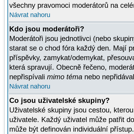
všechny pravomoci moderátorů na celé
Návrat nahoru
Kdo jsou moderátoři?
Moderátoři jsou jednotlivci (nebo skupiny
starat se o chod fóra každý den. Mají 
příspěvky, zamykat/odemykat, přesouva
která spravují. Obecně řečeno, moderáto
nepřispívali
mimo téma
nebo nepřidávali
Návrat nahoru
Co jsou uživatelské skupiny?
Uživatelské skupiny jsou cestou, ktero
uživatele. Každý uživatel může patřit d
může být definován individuální přístu