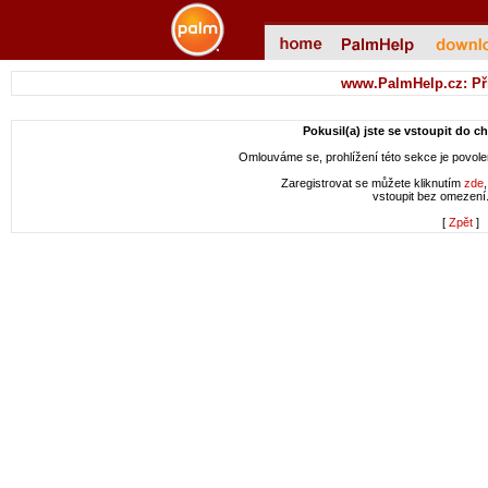
www.PalmHelp.cz: Př
Pokusil(a) jste se vstoupit do c
Omlouváme se, prohlížení této sekce je povol
Zaregistrovat se můžete kliknutím
zde
vstoupit bez omezení
[
Zpět
]