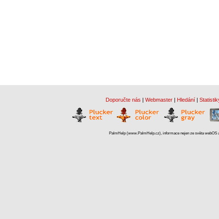
Doporučte nás
|
Webmaster
|
Hledání
|
Statistik
PalmHelp (www.PalmHelp.cz), informace nejen ze světa webOS a 