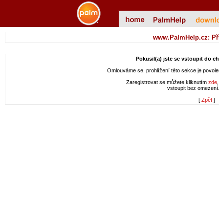
www.PalmHelp.cz: Př
Pokusil(a) jste se vstoupit do c
Omlouváme se, prohlížení této sekce je povol
Zaregistrovat se můžete kliknutím
zde
vstoupit bez omezení
[
Zpět
]