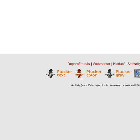
Doporučte nás
|
Webmaster
|
Hledání
|
Statistik
PalmHelp (www.PalmHelp.cz), informace nejen ze světa webOS a 