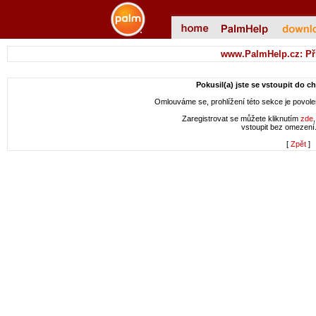
www.PalmHelp.cz: Př
Pokusil(a) jste se vstoupit do c
Omlouváme se, prohlížení této sekce je povol
Zaregistrovat se můžete kliknutím
zde
vstoupit bez omezení
[
Zpět
]