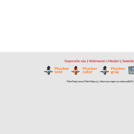
Doporučte nás
|
Webmaster
|
Hledání
|
Statistik
PalmHelp (www.PalmHelp.cz), informace nejen ze světa webOS a 