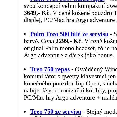
svou koncepcí velmi kompaktní qwe
3649,- Kč
. V ceně kožené pouzdro T
displej, PC/Mac hra Argo adventure 
Palm Treo 500 bílé ze servisu
- S
barvě. Cena
2299,- Kč
. V ceně kože
original Palm mono headset, fólie n
Argo adventure a dárek jako bonus.
Treo 750 repas
- Osvědčený Win
komunikátor s qwerty klávesnicí jen
konečného pouzdra Top Open, sluch
nabíjecí/synchronizační kolíbky, pr
PC/Mac hry Argo adventure + maléh
Treo 750 ze servisu
- Stejný mode