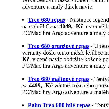
adventure a malý dárek navíc!
Treo 680 repas
- Nástupce legend
na scéně! Cena
4049,- Kč
a v ceně b
PC/Mac hra Argo adventure a malý d
Treo 680 oranžové repas
- U této
varianty došlo tento měsíc kvůbec ne
Kč
, v ceně navíc obdržíte kožené p
PC/Mac hra Argo adventure a malý d
Treo 680 malinové repas
- Tentýž
za
4499,- Kč
včetně koženého pouzd
PC/Mac hry Argo adventure a maléh
Palm Treo 680 bílé repas
- Tentýž