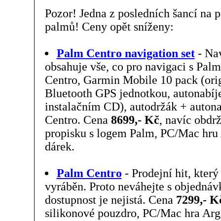
Pozor! Jedna z posledních šancí na 
palmů! Ceny opět sníženy:
Palm Centro navigation set
- Nav
obsahuje vše, co pro navigaci s Pal
Centro, Garmin Mobile 10 pack (orig
Bluetooth GPS jednotkou, autonabíj
instalačním CD), autodržák + auton
Centro. Cena
8699,- Kč
, navíc obdr
propisku s logem Palm, PC/Mac hru
dárek.
Palm Centro
- Prodejní hit, který
vyráběn. Proto neváhejte s objedná
dostupnost je nejistá. Cena
7299,- K
silikonové pouzdro, PC/Mac hra Arg