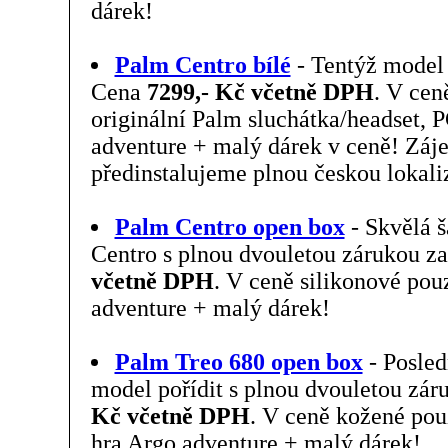
dárek!
Palm Centro bílé
- Tentýž model 
Cena
7299,- Kč včetně DPH
. V cen
originální Palm sluchátka/headset,
adventure + malý dárek v ceně! Zá
předinstalujeme plnou českou lokali
Palm Centro open box
- Skvělá š
Centro s plnou dvouletou zárukou z
včetně DPH
. V ceně silikonové po
adventure + malý dárek!
Palm Treo 680 open box
- Posled
model pořídit s plnou dvouletou zár
Kč včetně DPH
. V ceně kožené po
hra Argo adventure + malý dárek!