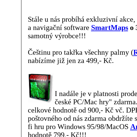
Stále u nás probíhá exkluzivní akc
a navigační software
SmartMaps
o 
samotný výrobce!!!
Češtinu pro takřka všechny palmy (
R
nabízíme již jen za 499,- Kč.
I nadále je v platnosti pro
české PC/Mac hry" zdarma
celkové hodnotě od 900,- Kč vč. DP
poštovného od nás zdarma obdržíte s
fi hru pro Windows 95/98/MacOS
A
hodnotě 799,- Kč!!!