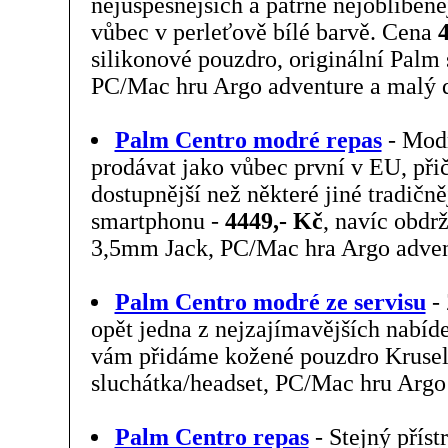
nejúspěšnějších a patrně nejoblíben
vůbec v perleťově bílé barvě. Cena
silikonové pouzdro, originální Palm 
PC/Mac hru Argo adventure a malý 
Palm Centro modré repas
- Modr
prodávat jako vůbec první v EU, při
dostupnější než některé jiné tradičně
smartphonu -
4449,- Kč
, navíc obdr
3,5mm Jack, PC/Mac hra Argo adven
Palm Centro modré ze servisu
- 
opět jedna z nejzajímavějších nabíd
vám přidáme kožené pouzdro Krusell
sluchátka/headset, PC/Mac hru Argo
Palm Centro repas
- Stejný přís