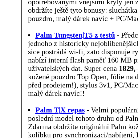
opotřebovanými vnějšími kryty jen 
obdržíte ještě tyto bonusy: sluchátka
pouzdro, malý dárek navíc + PC/Mac
Palm Tungsten|T5 z testů
- Před
jednoho z historicky nejoblíbenější
sice postrádá wi-fi, zato disponuje 
nabízí interní flash paměť 160 MB p
uživatelských dat. Super cena
1829,
kožené pouzdro Top Open, fólie na d
před prodejem!), stylus 3v1, PC/Mac
malý dárek navíc!!
Palm T|X repas
- Velmi populárn
poslední model tohoto druhu od Pal
Zdarma obdržíte originální Palm kože
kolíbku pro synchronizaci/nabíjení