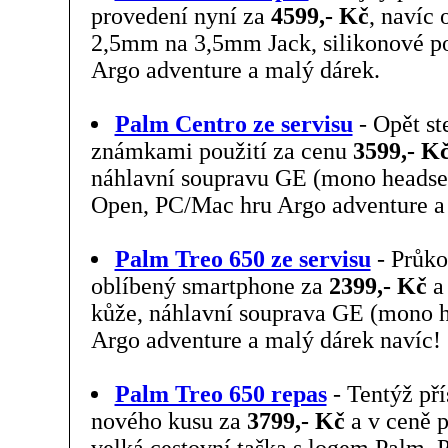
provedení nyní za
4599,- Kč
, navíc 
2,5mm na 3,5mm Jack, silikonové p
Argo adventure a malý dárek.
Palm Centro ze servisu
- Opět st
známkami použití za cenu
3599,- K
náhlavní soupravu GE (mono headse
Open, PC/Mac hru Argo adventure a
Palm Treo 650 ze servisu
- Průko
oblíbený smartphone za
2399,- Kč
a 
kůže, náhlavní souprava GE (mono h
Argo adventure a malý dárek navíc!
Palm Treo 650 repas
- Tentýž pří
nového kusu za
3799,- Kč
a v ceně p
velká cestovní taška s logem Palm,