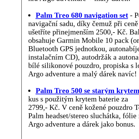
Palm Treo 680 navigation set
- P
navigační sadu, díky čemuž při cen
ušetříte přinejmenším 2500,- Kč. Ba
obsahuje Garmin Mobile 10 pack (ori
Bluetooth GPS jednotkou, autonabíj
instalačním CD), autodržák a auton
bílé silikonové pouzdro, propiska s
Argo adventure a malý dárek navíc!
Palm Treo 500 se starým krytem
kus s použitým krytem baterie za
2799,- Kč. V ceně kožené pouzdro T
Palm headset/stereo sluchátka, fólie
Argo adventure a dárek jako bonus.