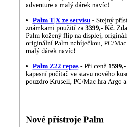
adventure a malý dárek navíc!
Palm T|X ze servisu
- Stejný přís
známkami použití za
3399,- Kč
. Zda
Palm kožený flip na displej, originá
originální Palm nabíječkou, PC/Mac
malý dárek navíc!
Palm Z22 repas
- Při ceně
1599,-
kapesní počítač ve stavu nového kus
pouzdro Krusell, PC/Mac hra Argo a
Nové přístroje Palm