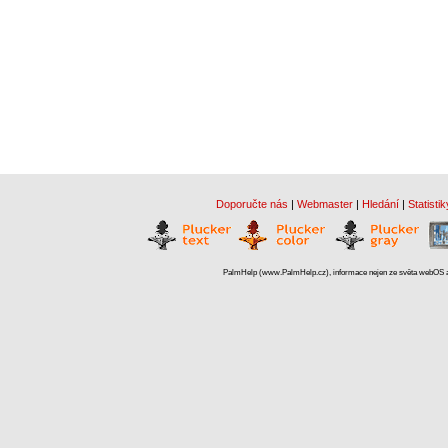
Doporučte nás
|
Webmaster
|
Hledání
|
Statistik
PalmHelp (www.PalmHelp.cz), informace nejen ze světa webOS a 