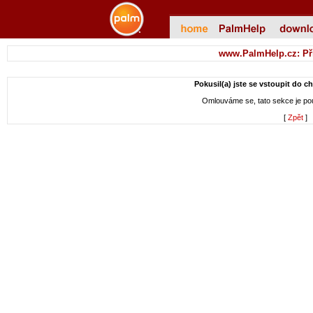
www.PalmHelp.cz: Př
Pokusil(a) jste se vstoupit do c
Omlouváme se, tato sekce je p
[
Zpět
]