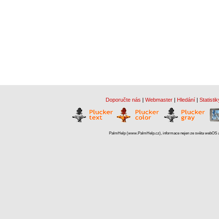
Doporučte nás
|
Webmaster
|
Hledání
|
Statistik
PalmHelp (www.PalmHelp.cz), informace nejen ze světa webOS a 