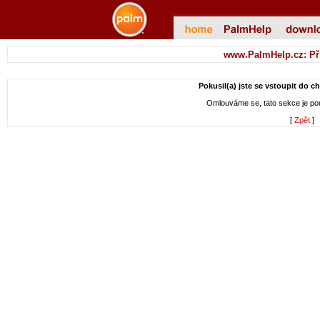
www.PalmHelp.cz: Př
Pokusil(a) jste se vstoupit do c
Omlouváme se, tato sekce je p
[
Zpět
]