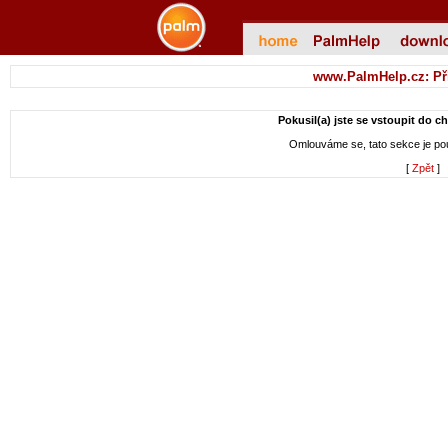
www.PalmHelp.cz: Př
Pokusil(a) jste se vstoupit do c
Omlouváme se, tato sekce je p
[
Zpět
]