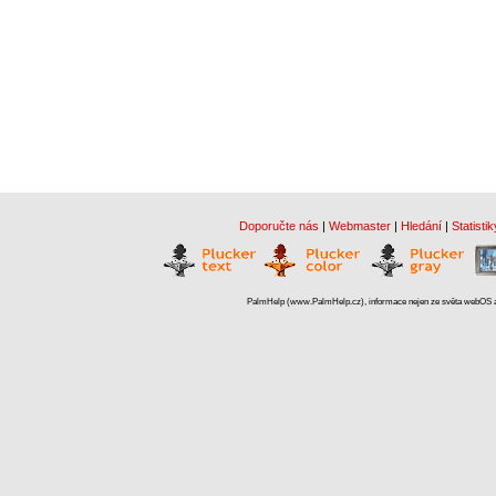
Doporučte nás
|
Webmaster
|
Hledání
|
Statistik
PalmHelp (www.PalmHelp.cz), informace nejen ze světa webOS a 