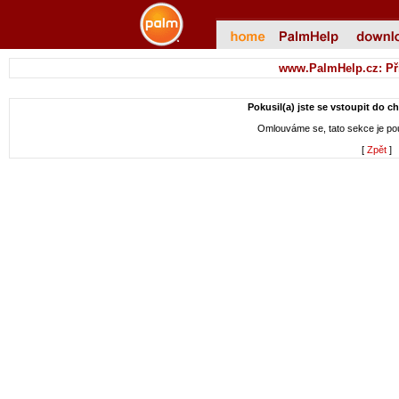
www.PalmHelp.cz: Př
Pokusil(a) jste se vstoupit do c
Omlouváme se, tato sekce je p
[
Zpět
]