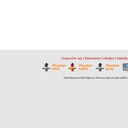
Doporučte nás
|
Webmaster
|
Hledání
|
Statistik
PalmHelp (www.PalmHelp.cz), informace nejen ze světa webOS a 