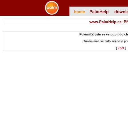
www.PalmHelp.cz: Př
Pokusil(a) jste se vstoupit do c
Omlouváme se, tato sekce je p
[
Zpět
]