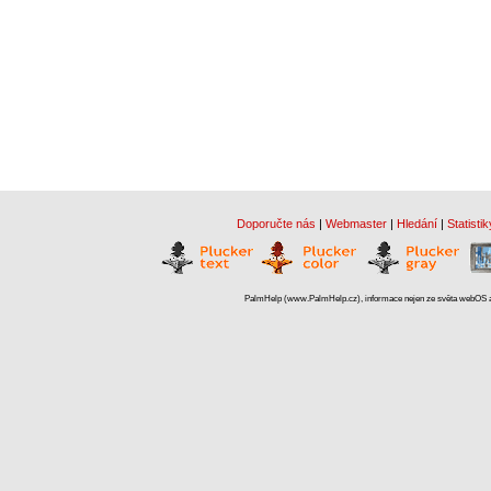
Doporučte nás
|
Webmaster
|
Hledání
|
Statistik
PalmHelp (www.PalmHelp.cz), informace nejen ze světa webOS a 