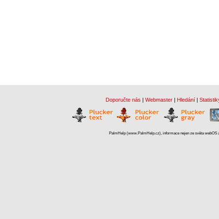
Doporučte nás
|
Webmaster
|
Hledání
|
Statistik
PalmHelp (www.PalmHelp.cz), informace nejen ze světa webOS a 