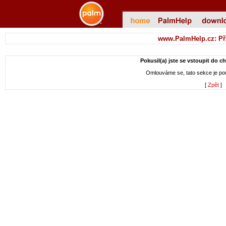
www.PalmHelp.cz: Př
Pokusil(a) jste se vstoupit do c
Omlouváme se, tato sekce je p
[
Zpět
]