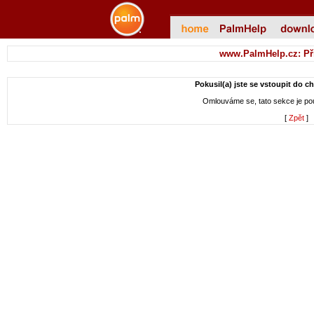
www.PalmHelp.cz: Př
Pokusil(a) jste se vstoupit do c
Omlouváme se, tato sekce je p
[
Zpět
]