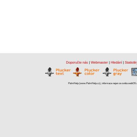
Doporučte nás
|
Webmaster
|
Hledání
|
Statistik
PalmHelp (www.PalmHelp.cz), informace nejen ze světa webOS a 