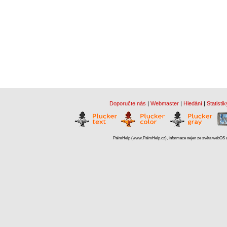
Doporučte nás
|
Webmaster
|
Hledání
|
Statistik
PalmHelp (www.PalmHelp.cz), informace nejen ze světa webOS a 