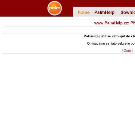
www.PalmHelp.cz: Př
Pokusil(a) jste se vstoupit do c
Omlouváme se, tato sekce je p
[
Zpět
]