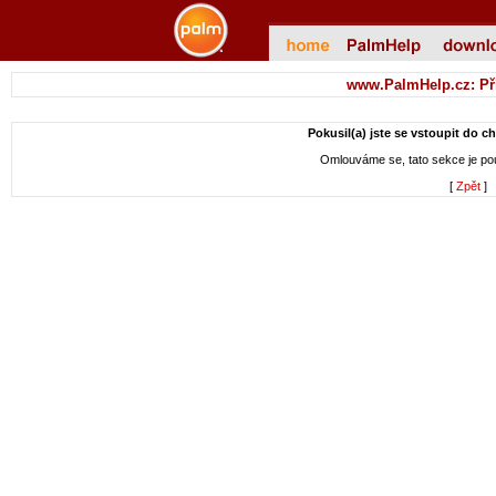
www.PalmHelp.cz: Př
Pokusil(a) jste se vstoupit do c
Omlouváme se, tato sekce je p
[
Zpět
]