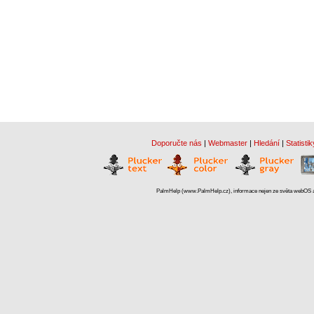
Doporučte nás
|
Webmaster
|
Hledání
|
Statistik
PalmHelp (www.PalmHelp.cz), informace nejen ze světa webOS a 