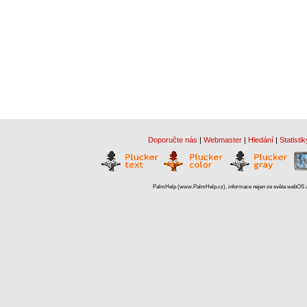
Doporučte nás
|
Webmaster
|
Hledání
|
Statistik
PalmHelp (www.PalmHelp.cz), informace nejen ze světa webOS a 