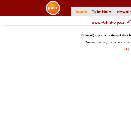
www.PalmHelp.cz: Př
Pokusil(a) jste se vstoupit do c
Omlouváme se, tato sekce je p
[
Zpět
]