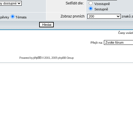
Setřídit dle:
Vzestupně
Sestupně
Zobraz prvních
znaků z
spěvky
Témata
Časy uvád
Přejít na:
phpBB
Powered by
© 2001, 2005 phpBB Group