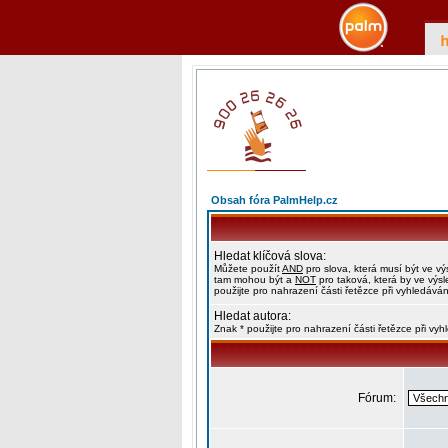
Obsah fóra PalmHelp.cz
Hledat klíčová slova:
Můžete použít
AND
pro slova, která musí být ve vý
tam mohou být a
NOT
pro taková, která by ve výs
použijte pro nahrazení části řetězce při vyhledáván
Hledat autora:
Znak * použijte pro nahrazení části řetězce při vy
Fórum: