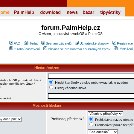
forum.PalmHelp.cz
O všem, co souvisí s webOS a Palm OS
FAQ
Hledat
Seznam uživatelů
Uživatelské skupiny
Registrace
Osobní nastavení
Přihlásit se pro kontrolu soukromých zpráv
Přihlášení
Hledat řetězec
sledcích,
OR
pro taková, která
Hledej kterékoliv ze slov nebo výraz jak je uveden
ledcích neměla být. Znak *
í.
Hledej všechna slova
hledávání
Možnosti hledání
Prohledej předchozí:
Prohledávat název tématu 
Prohledávat pouze text př