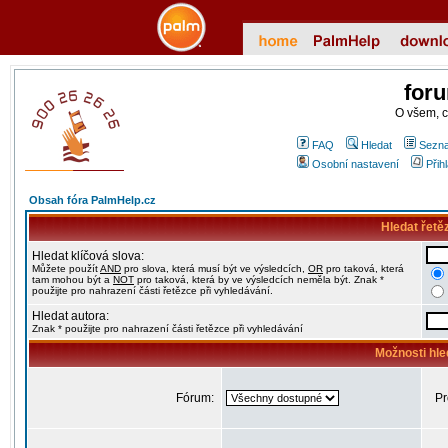
for
O všem, 
FAQ
Hledat
Sezna
Osobní nastavení
Přih
Obsah fóra PalmHelp.cz
Hledat řetě
Hledat klíčová slova:
Můžete použít
AND
pro slova, která musí být ve výsledcích,
OR
pro taková, která
tam mohou být a
NOT
pro taková, která by ve výsledcích neměla být. Znak *
použijte pro nahrazení části řetězce při vyhledávání.
Hledat autora:
Znak * použijte pro nahrazení části řetězce při vyhledávání
Možnosti hle
Fórum:
Pr