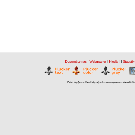
Doporučte nás
|
Webmaster
|
Hledání
|
Statistik
PalmHelp (www.PalmHelp.cz), informace nejen ze světa webOS a 