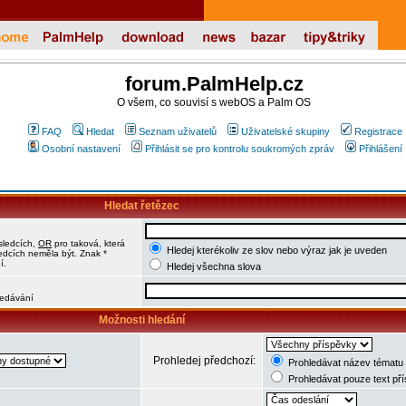
forum.PalmHelp.cz
O všem, co souvisí s webOS a Palm OS
FAQ
Hledat
Seznam uživatelů
Uživatelské skupiny
Registrace
Osobní nastavení
Přihlásit se pro kontrolu soukromých zpráv
Přihlášení
Hledat řetězec
sledcích,
OR
pro taková, která
Hledej kterékoliv ze slov nebo výraz jak je uveden
ledcích neměla být. Znak *
í.
Hledej všechna slova
hledávání
Možnosti hledání
Prohledej předchozí:
Prohledávat název tématu 
Prohledávat pouze text př