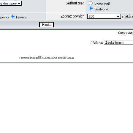
Setřídit dle:
Vzestupně
Sestupně
Zobraz prvních
znaků z
spěvky
Témata
Časy uvád
Přejít na:
phpBB
Powered by
© 2001, 2005 phpBB Group