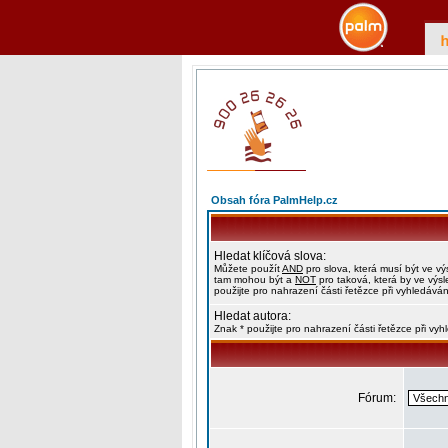
Obsah fóra PalmHelp.cz
Hledat klíčová slova:
Můžete použít
AND
pro slova, která musí být ve vý
tam mohou být a
NOT
pro taková, která by ve výs
použijte pro nahrazení části řetězce při vyhledáván
Hledat autora:
Znak * použijte pro nahrazení části řetězce při vy
Fórum: