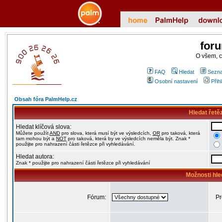
for
O všem, 
FAQ
Hledat
Sezna
Osobní nastavení
Přih
Obsah fóra PalmHelp.cz
Hledat řetě
Hledat klíčová slova:
Můžete použít
AND
pro slova, která musí být ve výsledcích,
OR
pro taková, která
tam mohou být a
NOT
pro taková, která by ve výsledcích neměla být. Znak *
použijte pro nahrazení části řetězce při vyhledávání.
Hledat autora:
Znak * použijte pro nahrazení části řetězce při vyhledávání
Možnosti hle
Fórum:
Pr