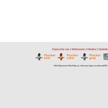
Doporučte nás
|
Webmaster
|
Hledání
|
Statistik
PalmHelp (www.PalmHelp.cz), informace nejen ze světa webOS a 