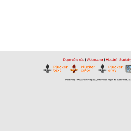
Doporučte nás
|
Webmaster
|
Hledání
|
Statistik
PalmHelp (www.PalmHelp.cz), informace nejen ze světa webOS a 