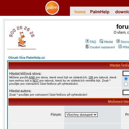
for
O všem, 
FAQ
Hledat
Sezna
Osobní nastavení
Přih
Obsah fóra PalmHelp.cz
Hledat řetě
Hledat klíčová slova:
Můžete použít
AND
pro slova, která musí být ve výsledcích,
OR
pro taková, která
tam mohou být a
NOT
pro taková, která by ve výsledcích neměla být. Znak *
použijte pro nahrazení části řetězce při vyhledávání.
Hledat autora:
Znak * použijte pro nahrazení části řetězce při vyhledávání
Možnosti hle
Fórum:
Pr