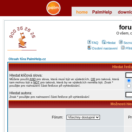
for
O všem, 
FAQ
Hledat
Sezna
Osobní nastavení
Přih
Obsah fóra PalmHelp.cz
Hledat řetě
Hledat klíčová slova:
Můžete použít
AND
pro slova, která musí být ve výsledcích,
OR
pro taková, která
tam mohou být a
NOT
pro taková, která by ve výsledcích neměla být. Znak *
použijte pro nahrazení části řetězce při vyhledávání.
Hledat autora:
Znak * použijte pro nahrazení části řetězce při vyhledávání
Možnosti hle
Fórum:
Pr