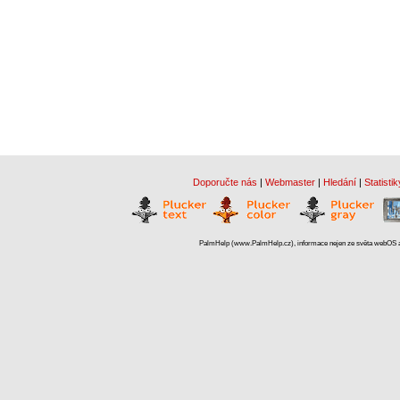
Doporučte nás
|
Webmaster
|
Hledání
|
Statistik
PalmHelp (www.PalmHelp.cz), informace nejen ze světa webOS a 