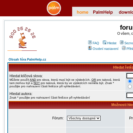
for
O všem, 
FAQ
Hledat
Sezna
Osobní nastavení
Přih
Obsah fóra PalmHelp.cz
Hledat řetě
Hledat klíčová slova:
Můžete použít
AND
pro slova, která musí být ve výsledcích,
OR
pro taková, která
tam mohou být a
NOT
pro taková, která by ve výsledcích neměla být. Znak *
použijte pro nahrazení části řetězce při vyhledávání.
Hledat autora:
Znak * použijte pro nahrazení části řetězce při vyhledávání
Možnosti hle
Fórum:
Pr