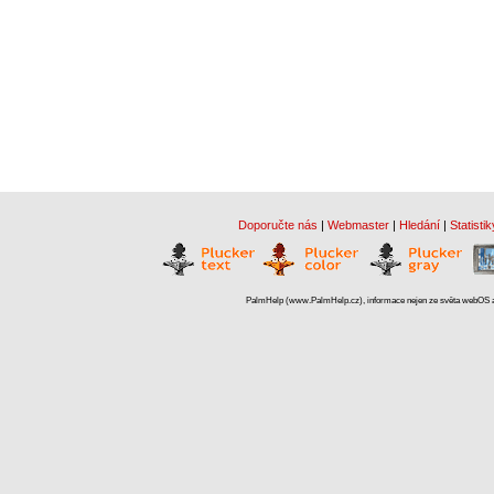
Doporučte nás
|
Webmaster
|
Hledání
|
Statistik
PalmHelp (www.PalmHelp.cz), informace nejen ze světa webOS a 