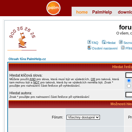
for
O všem, 
FAQ
Hledat
Sezna
Osobní nastavení
Přih
Obsah fóra PalmHelp.cz
Hledat řetě
Hledat klíčová slova:
Můžete použít
AND
pro slova, která musí být ve výsledcích,
OR
pro taková, která
tam mohou být a
NOT
pro taková, která by ve výsledcích neměla být. Znak *
použijte pro nahrazení části řetězce při vyhledávání.
Hledat autora:
Znak * použijte pro nahrazení části řetězce při vyhledávání
Možnosti hle
Fórum:
Pr