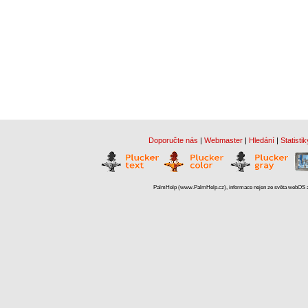
Doporučte nás
|
Webmaster
|
Hledání
|
Statistik
PalmHelp (www.PalmHelp.cz), informace nejen ze světa webOS a 